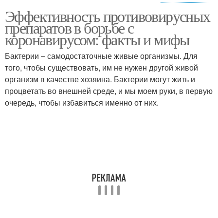
Эффективность противовирусных
Препараты против
Препараты по версии
препаратов в борьбе с
коронавируса
коронавирусом: факты и мифы
Бактерии – самодостаточные живые организмы. Для
того, чтобы существовать, им не нужен другой живой
Препараты при лечении
Российские препараты
организм в качестве хозяина. Бактерии могут жить и
процветать во внешней среде, и мы моем руки, в первую
очередь, чтобы избавиться именно от них.
Препараты на
Препараты от
пациентах
препаратов
Вакцина против
Препараты для детей
коронавируса