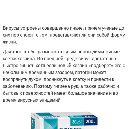
Лекарственные
Препараты для лечения
препараты
Вирусы устроены совершенно иначе, причем ученые до
Препараты для
Препараты при
сих пор спорят о том, представляют ли они собой форму
взрослых
простуде
жизни.
Для того, чтобы размножаться, им необходимы живые
клетки хозяина. Во внешней среде вирус достаточно
Гомеопатические
Препараты при
быстро гибнет, хотя если новый хозяин «подберет» его с
препараты
коронавирусе
небольшим временным зазором, патоген может
воспрянуть духом, проникнуть в клетку и привести к
заболеванию. Поэтому гигиена рук, а также рабочих и
бытовых поверхностей имеет большое значение и во
Препараты против
Препараты для
время вирусных эпидемий.
простуды
профилактики
Препараты в общей
Лекарства от