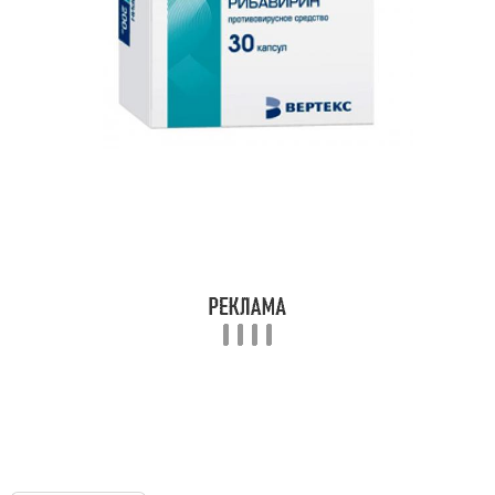
практике
коронавируса
Лекарство от
Коронавирус в мире
коронавируса
Коронавирус за сутки
Коронавирус в россии
Препарат для лечения
Российский препарат
Китайский коронавирус