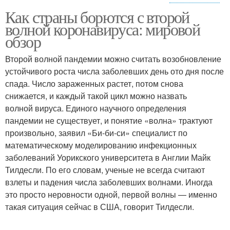
Как страны борются с второй
Ситуации с
Мир для борьбы
волной коронавируса: мировой
коронавирусом
обзор
Второй волной пандемии можно считать возобновление
Лекарства от
Препараты от
устойчивого роста числа заболевших день ото дня после
коронавируса
коронавируса
спада. Число зараженных растет, потом снова
снижается, и каждый такой цикл можно назвать
волной вируса. Единого научного определения
пандемии не существует, и понятие «волна» трактуют
Лекарство от
Коронавирус за сутки
произвольно, заявил «Би-би-си» специалист по
коронавируса
математическому моделированию инфекционных
заболеваний Уорикского университета в Англии Майк
Тилдесли. По его словам, ученые не всегда считают
Вакцина от
взлеты и падения числа заболевших волнами. Иногда
Коронавирус в россии
коронавируса
это просто неровности одной, первой волны — именно
такая ситуация сейчас в США, говорит Тилдесли.