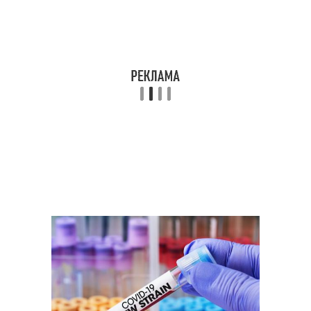
Женщины из-за
Коронавирус в
коронавируса
исландии
Коронавирус в италии
Коронавирус по россии
Умершие от
Новости в мире
коронавируса
Статистик по
Зараженный
коронавирусу
коронавирус
Собаки из-за