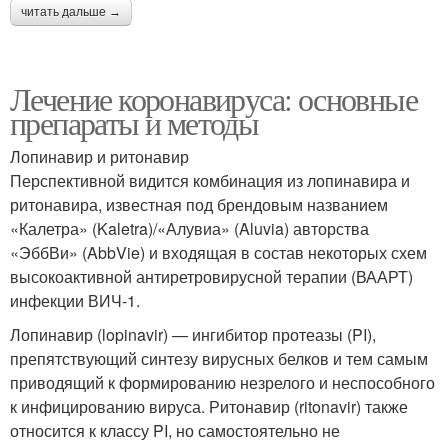
читать дальше →
Лечение коронавируса: основные
препараты и методы
Лопинавир и ритонавир
Перспективной видится комбинация из лопинавира и
ритонавира, известная под брендовым названием
«Калетра» (Kaletra)/«Алувиа» (Aluvia) авторства
«ЭббВи» (AbbVie) и входящая в состав некоторых схем
высокоактивной антиретровирусной терапии (ВААРТ)
инфекции ВИЧ-1.
Лопинавир (lopinavir) — ингибитор протеазы (PI),
препятствующий синтезу вирусных белков и тем самым
приводящий к формированию незрелого и неспособного
к инфицированию вируса. Ритонавир (ritonavir) также
относится к классу PI, но самостоятельно не