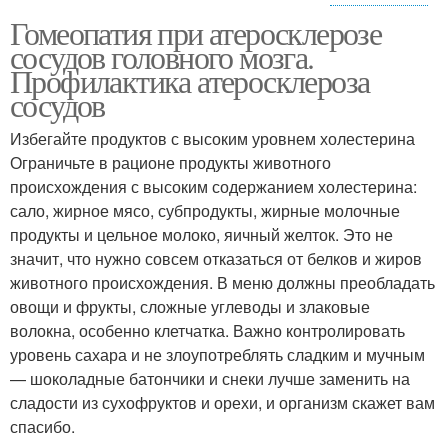
Гомеопатия при атеросклерозе
Противовирусные
Препараты для детей
сосудов головного мозга.
препараты
Профилактика атеросклероза
сосудов
Препараты для
Противовирусный
Избегайте продуктов с высоким уровнем холестерина
взрослых
препарат
Ограничьте в рационе продукты животного
происхождения с высоким содержанием холестерина:
сало, жирное мясо, субпродукты, жирные молочные
продукты и цельное молоко, яичный желток. Это не
Препараты при
Препараты от
значит, что нужно совсем отказаться от белков и жиров
коронавирусе
коронавируса
животного происхождения. В меню должны преобладать
овощи и фрукты, сложные углеводы и злаковые
волокна, особенно клетчатка. Важно контролировать
уровень сахара и не злоупотреблять сладким и мучным
— шоколадные батончики и снеки лучше заменить на
сладости из сухофруктов и орехи, и организм скажет вам
спасибо.