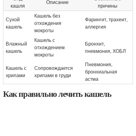
Описание
кашля
причины
Кашель без
Сухой
Фарингит, трахеит,
отхождения
кашель
аллергия
мокроты
Кашель с
Влажный
Бронхит,
отхождением
кашель
пневмония, ХОБЛ
мокроты
Пневмония,
Кашель с
Сопровождается
бронхиальная
хрипами
хрипами в груди
астма
Как правильно лечить кашель