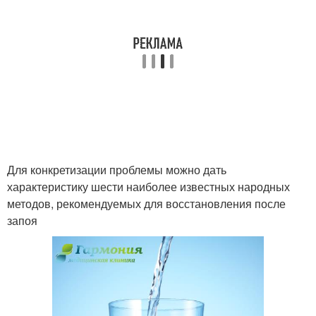
Алкогольная эпилепсия
Алкогольные судороги
Запой в домашних
Долгие запои
условиях
Недельный запой
Для конкретизации проблемы можно дать
характеристику шести наиболее известных народных
методов, рекомендуемых для восстановления после
запоя