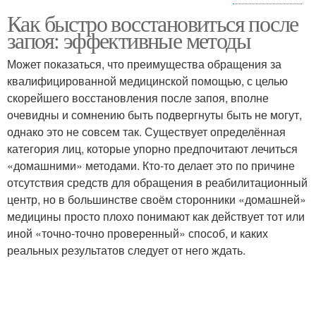
Витамины от
Как быстро восстановиться после
алкогольной
Выход из запоя
запоя: эффективные методы
зависимости
Может показаться, что преимущества обращения за
квалифицированной медицинской помощью, с целью
скорейшего восстановления после запоя, вполне
Муж из запоя
Вывод из запоя
очевидны и сомнению быть подвергнуты быть не могут,
однако это не совсем так. Существует определённая
категория лиц, которые упорно предпочитают лечиться
Питание при
«домашними» методами. Кто-то делает это по причине
Запой без врачебной
алкогольном
отсутствия средств для обращения в реабилитационный
помощи
отравлении
центр, но в большинстве своём сторонники «домашней»
медицины просто плохо понимают как действует тот или
иной «точно-точно проверенный» способ, и каких
Алкогольная
реальных результатов следует от него ждать.
Алкогольное мышление
зависимость