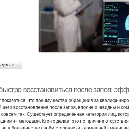
ь дальше →
 быстро восстановиться после запоя: эф
 показаться, что преимущества обращения за квалифицир
йшего восстановления после запоя, вполне очевидны и сом
е совсем так. Существует определённая категория лиц, кот
шними» методами. Кто-то делает это по причине отсутстви
, но в большинстве своём сторонники «домашней» медицины