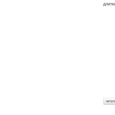
длите
читат