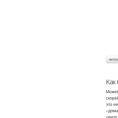
читат
Как
Может
скоре
это н
«дома
центр