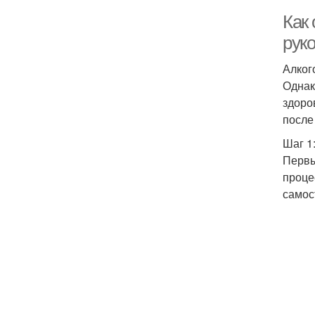
Как
рук
Алког
Однак
здоро
после
Шаг 1
Первы
проце
самос