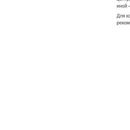
иной 
Для к
реком