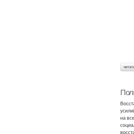
читат
Пол
Восст
усили
на вс
социа
восст