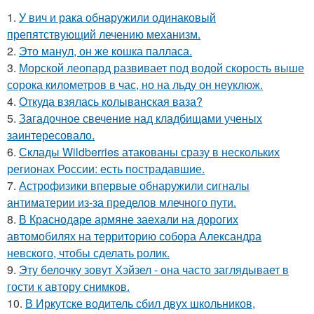
1.
У вич и рака обнаружили одинаковый
препятствующий лечению механизм.
2.
Это манул, он же кошка палласа.
3.
Морской леопард развивает под водой скорость выше
сорока километров в час, но на льду он неуклюж.
4.
Откуда взялась колыванская ваза?
5.
Загадочное свечение над кладбищами ученых
заинтересовало.
6.
Склады Wildberries атакованы сразу в нескольких
регионах России: есть пострадавшие.
7.
Астрофизики впервые обнаружили сигналы
антиматерии из-за пределов млечного пути.
8.
В Краснодаре армяне заехали на дорогих
автомобилях на территорию собора Александра
невского, чтобы сделать ролик.
9.
Эту белочку зовут Хэйзел - она часто заглядывает в
гости к автору снимков.
10.
В Иркутске водитель сбил двух школьников,