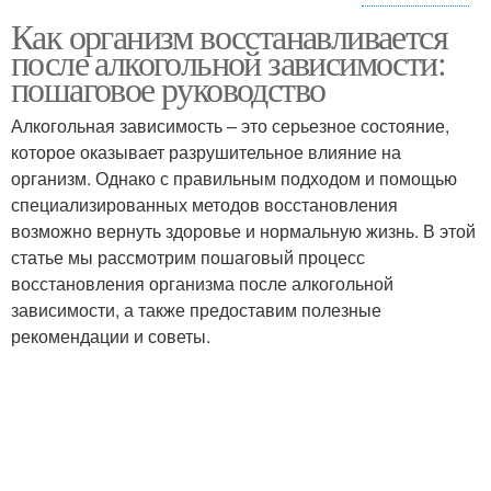
Как организм восстанавливается
"алкогольная
Проблемы с
после алкогольной зависимости:
зависимость
зависимостью
пошаговое руководство
Алкогольная зависимость – это серьезное состояние,
Пластырь от
которое оказывает разрушительное влияние на
алкогольной
Алкогольные срывы
организм. Однако с правильным подходом и помощью
зависимости
специализированных методов восстановления
возможно вернуть здоровье и нормальную жизнь. В этой
статье мы рассмотрим пошаговый процесс
Алкогольная
Зависимости в
восстановления организма после алкогольной
абстиненция
домашних условиях
зависимости, а также предоставим полезные
рекомендации и советы.
Физическая
Зависимость от
зависимость
алкоголя