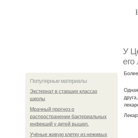
У Ц
его
Более
Популярные материалы
Однаж
Экстернат в старших классах
друга
школы
лекар
Мрачный прогноз о
Лекар
распространении бактериальных
инфекций у детей вышел.
Учёные живую клетку из неживых