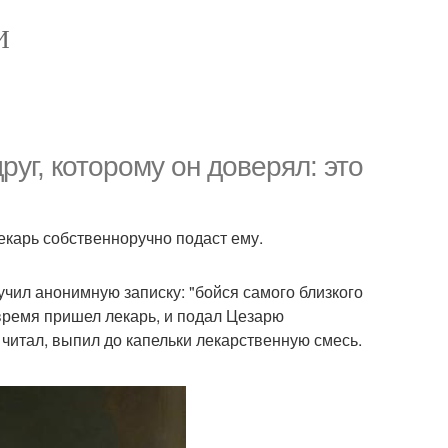
И
уг, которому он доверял: это
лекарь собственноручно подаст ему.
учил анонимную записку: "бойся самого близкого
е время пришел лекарь, и подал Цезарю
т читал, выпил до капельки лекарственную смесь.