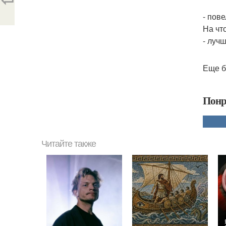
- пове
На чт
- луч
Еще б
Понр
Читайте также