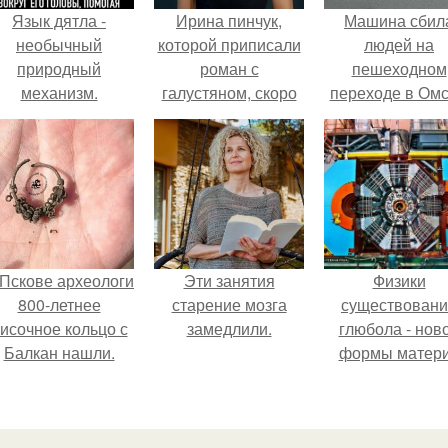
Язык дятла -
Ирина пинчук,
Машина сбил
необычный
которой приписали
людей на
природный
роман с
пешеходном
механизм.
галустяном, скоро
переходе в Омс
выйдет замуж и
пострадали 
родит: "Человек
человек.
Будет Иметь Силу,
Статус".
 Пскове археологи
Эти занятия
Физики
800-летнее
старение мозга
существован
исочное кольцо с
замедлили.
глюбола - нов
Балкан нашли.
формы матер
подтвердили