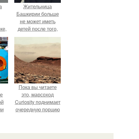
а
Жительница
Башкирии больше
не может иметь
ке,
детей после того,
8
как медики сделали
ей аборт на шестом
месяце
беременности и
оставили в матке
плаценту.
Пока вы читаете
ие
это, марсоход
ой
Curiosity поднимает
ии
очередную порцию
.
красной пыли. 6.