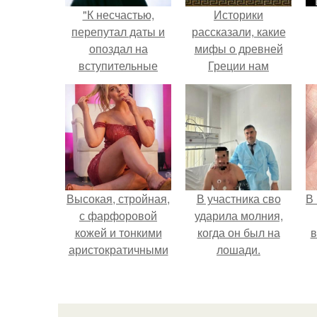
"К несчастью,
Историки
перепутал даты и
рассказали, какие
опоздал на
мифы о древней
вступительные
Греции нам
экзамены.
навязало кино.
Высокая, стройная,
В участника сво
В
с фарфоровой
ударила молния,
кожей и тонкими
когда он был на
в
аристократичными
лошади.
чертами, эль
выглядит так, будто
сошла с полотна