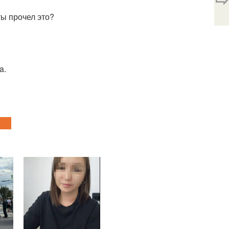
 ты прочел это?
a.