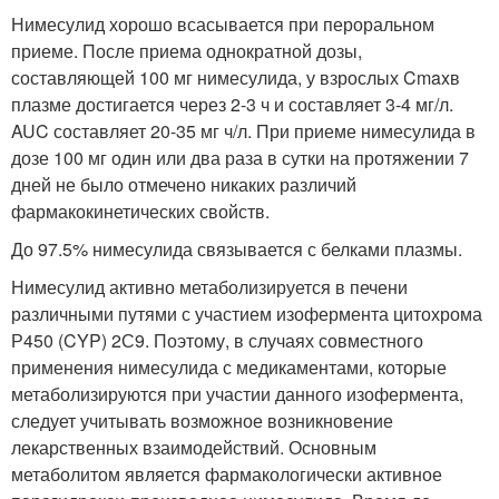
Нимесулид хорошо всасывается при пероральном
приеме. После приема однократной дозы,
составляющей 100 мг нимесулида, у взрослых C
max
в
плазме достигается через 2-3 ч и составляет 3-4 мг/л.
AUC составляет 20-35 мг ч/л. При приеме нимесулида в
дозе 100 мг один или два раза в сутки на протяжении 7
дней не было отмечено никаких различий
фармакокинетических свойств.
До 97.5% нимесулида связывается с белками плазмы.
Нимесулид активно метаболизируется в печени
различными путями с участием изофермента цитохрома
Р450 (CYP) 2С9. Поэтому, в случаях совместного
применения нимесулида с медикаментами, которые
метаболизируются при участии данного изофермента,
следует учитывать возможное возникновение
лекарственных взаимодействий. Основным
метаболитом является фармакологически активное