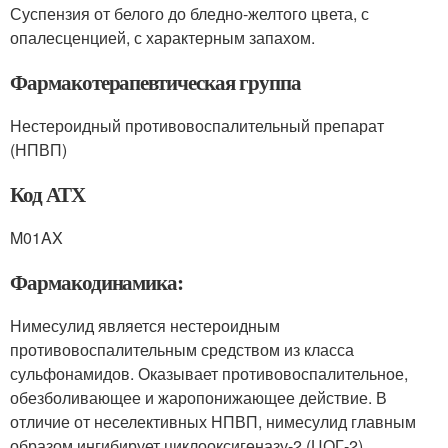
Суспензия от белого до бледно-желтого цвета, с
опалесценцией, с характерным запахом.
Фармакотерапевтическая группа
Нестероидный противовоспалительный препарат
(НПВП)
Код АТХ
M01AX
Фармакодинамика:
Нимесулид является нестероидным
противовоспалительным средством из класса
сульфонамидов. Оказывает противовоспалительное,
обезболивающее и жаропонижающее действие. В
отличие от неселективных НПВП, нимесулид главным
образом ингибирует циклооксигеназу-2 (ЦОГ-2),