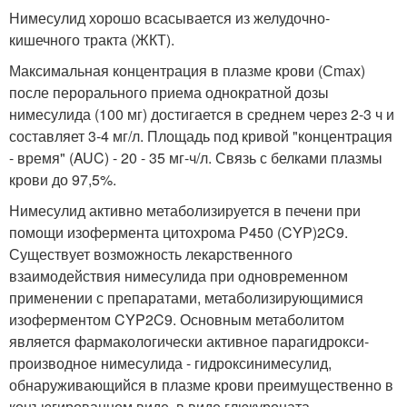
Нимесулид хорошо всасывается из желудочно-
кишечного тракта (ЖКТ).
Максимальная концентрация в плазме крови (С
m
ах
)
после перорального приема однократной дозы
нимесулида (100 мг) достигается в среднем через 2-3 ч и
составляет 3-4 мг/л. Площадь под кривой "концентрация
- время" (AUC) - 20 - 35 мг-ч/л. Связь с белками плазмы
крови до 97,5%.
Нимесулид активно метаболизируется в печени при
помощи изофермента цитохрома Р450 (CYP)2C9.
Существует возможность лекарственного
взаимодействия нимесулида при одновременном
применении с препаратами, метаболизирующимися
изоферментом CYP2C9. Основным метаболитом
является фармакологически активное парагидрокси-
производное нимесулида - гидроксинимесулид,
обнаруживающийся в плазме крови преимущественно в
конъюгированном виде, в виде глюкуроната.