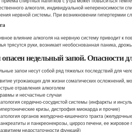
 приема спиртных напитков с утра может повыситься темпер
ественного алкоголя, индивидуальной непереносимости спи
ения нервной системы. При возникновении гипертермии сле
га
ивное влияние алкоголя на нервную систему приводит к по
лья трясутся руки, возникает необоснованная паника, дрожь 
 опасен недельный запой. Опасности д
льные запои несут собой ряд тяжелых последствий для чел
витие угрожающих для жизни соматических осложнений, мо
острые отравления алкоголем
травмы и несчастные случаи
патология сердечно-сосудистой системы (инфаркты и инсуль
гипертонические кризы, дистрофия миокарда и прочие)
патология органов желудочно-кишечного тракта (желудочные
панкреатиты и панкреонекрозы, цирроз печени, ее жировое
развитием недостаточности функций)