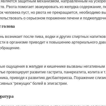
 является защитным механизмом, направленным на ускорен
тв. Рвота помогает эвакуировать из желудка содержание, 
ок человека пуст, но рвота не прекращается, необходимо в
тельствовать о серьезном поражении печени и поджелудочн
 голова
нь возникает после пива, водки и других спиртных напитко
сти в организме приводит к повышению артериального давл
обращение.
ые ощущения в желудке и кишечнике вызваны негативным в
лье провоцирует развитие гастрита, панкреатита, колита и 
ника, приводя к развитию дисбактериоза. Поражение слизи
сивных “режущих” болей в эпигастрии.
ература