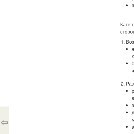
Катег
сторо
Воз
Раз
⇦