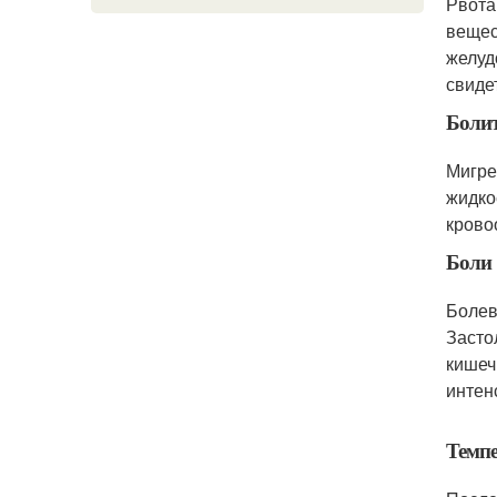
Рвота
вещес
желуд
свиде
Болит
Мигре
жидко
крово
Боли
Болев
Засто
кишеч
интен
Темп