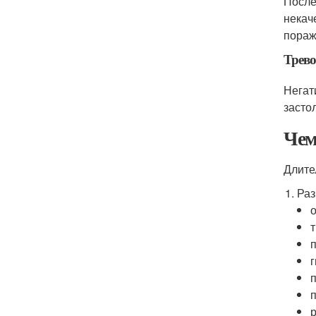
После
некач
пораж
Трево
Негат
засто
Чем
Длите
Раз