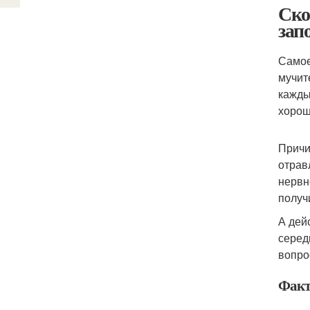
Ско
зап
Самое
мучит
кажды
хорош
Причи
отрав
нервн
получ
А дей
серед
вопро
Факт