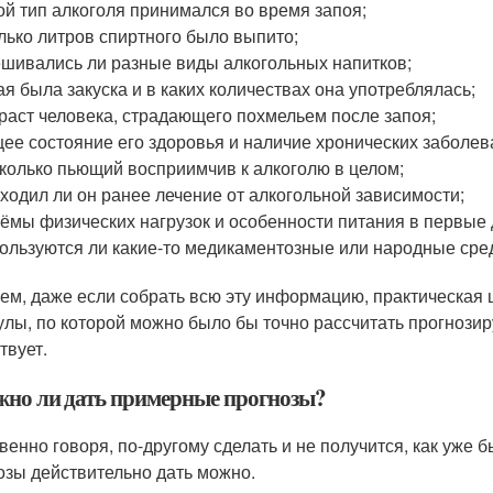
ой тип алкоголя принимался во время запоя;
лько литров спиртного было выпито;
шивались ли разные виды алкогольных напитков;
ая была закуска и в каких количествах она употреблялась;
раст человека, страдающего похмельем после запоя;
ее состояние его здоровья и наличие хронических заболев
колько пьющий восприимчив к алкоголю в целом;
ходил ли он ранее лечение от алкогольной зависимости;
ёмы физических нагрузок и особенности питания в первые 
ользуются ли какие-то медикаментозные или народные сре
ем, даже если собрать всю эту информацию, практическая ц
лы, по которой можно было бы точно рассчитать прогнозир
твует.
жно ли дать примерные прогнозы?
венно говоря, по-другому сделать и не получится, как уже
озы действительно дать можно.