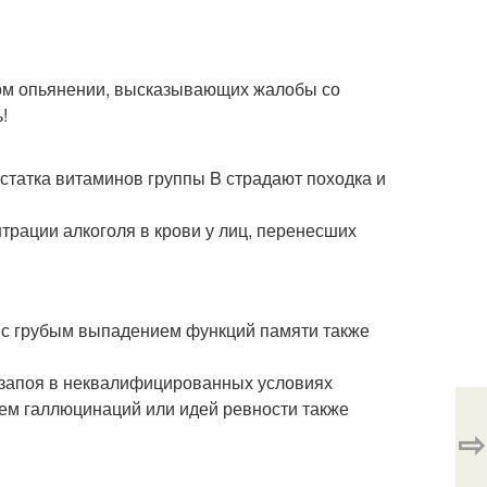
ьном опьянении, высказывающих жалобы со
!
остатка витаминов группы B страдают походка и
трации алкоголя в крови у лиц, перенесших
) с грубым выпадением функций памяти также
а запоя в неквалифицированных условиях
ем галлюцинаций или идей ревности также
⇨