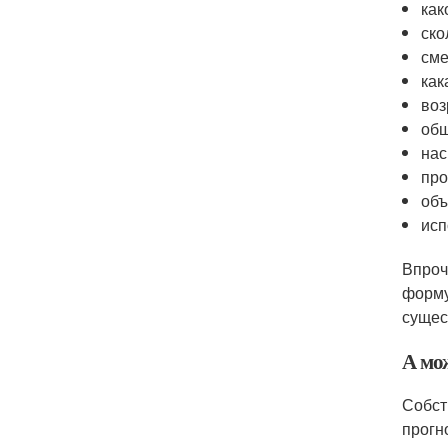
как
ско
сме
как
воз
общ
нас
про
объ
исп
Впроч
форму
сущес
А мо
Собст
прогн