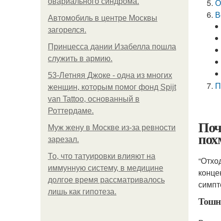
овариального синдрома.
О
В
Автомобиль в центре Москвы
загорелся.
Принцесса дании Изабелла пошла
служить в армию.
53-Летняя Джоке - одна из многих
П
женщин, которым помог фонд Spijt
van Tattoo, основанный в
Роттердаме.
Поч
Mуж жену в Москве из-за ревности
пох
зарезал.
То, что татуировки влияют на
“Отхо
иммунную систему, в медицине
конце
долгое время рассматривалось
симпт
лишь как гипотеза.
Тошн