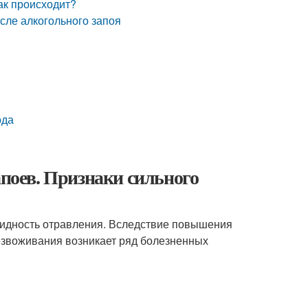
ак происходит?
сле алкогольного запоя
ода
апоев. Признаки сильного
овидность отравления. Вследствие повышения
езвоживания возникает ряд болезненных