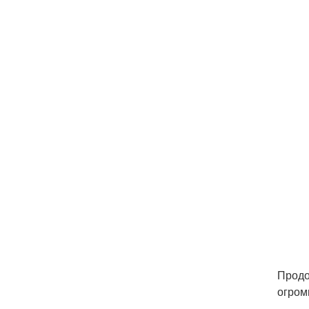
Продо
огром