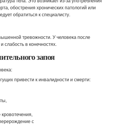
атура тела. Это возникает из-за употребления
рта, обострения хронических патологий или
дует обратиться к специалисту.
вышенной тревожности. У человека после
и слабость в конечностях.
лительного запоя
овека:
гущих привести к инвалидности и смерти:
ты,
 кровотечения,
 перерождение с