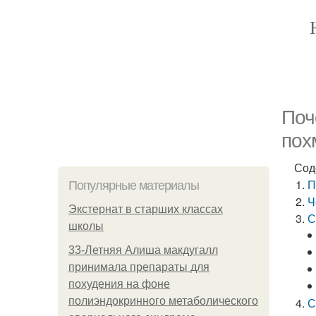
Поч
пох
Сод
П
Популярные материалы
Ч
Экстернат в старших классах
С
школы
33-Летняя Алиша макдугалл
принимала препараты для
похудения на фоне
полиэндокринного метаболического
С