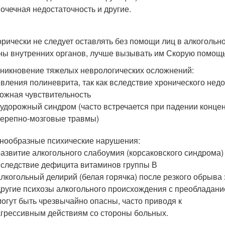
почечная недостаточность и другие.
орически не следует оставлять без помощи лиц в алкогол
ны внутренних органов, лучше вызывать им Скорую помощь
никновение тяжелых неврологических осложнений:
явления полиневрита, так как вследствие хронического нед
кожная чувствительность
судорожный синдром (часто встречается при падении концен
черепно-мозговые травмы)
нообразные психические нарушения:
развитие алкогольного слабоумия (корсаковского синдрома
вследствие дефицита витаминов группы В
алкогольный делирий (белая горячка) после резкого обрыв
другие психозы алкогольного происхождения с преобладани
могут быть чрезвычайно опасны, часто приводя к
агрессивным действиям со стороны больных.