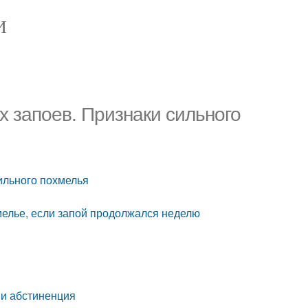
И
х запоев. Признаки сильного
сильного похмелья
хмелье, если запой продолжался неделю
 и абстиненция