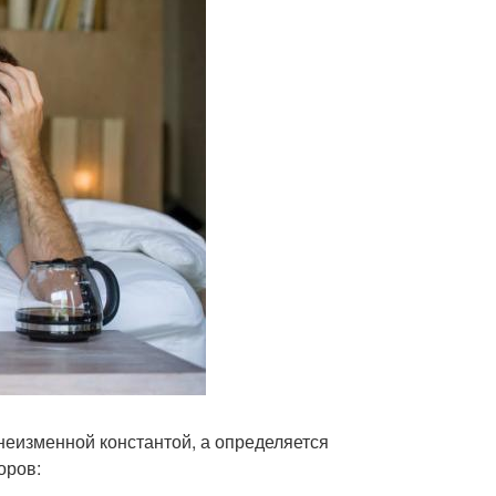
неизменной константой, а определяется
оров: