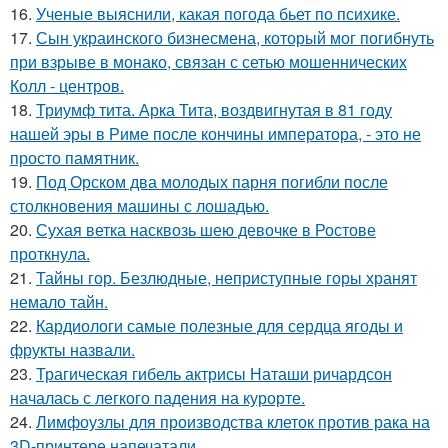
16.
Ученые выяснили, какая погода бьет по психике.
17.
Сын украинского бизнесмена, который мог погибнуть
при взрыве в монако, связан с сетью мошеннических
Колл - центров.
18.
Триумф тита. Арка Тита, воздвигнутая в 81 году
нашей эры в Риме после кончины императора, - это не
просто памятник.
19.
Под Орском два молодых парня погибли после
столкновения машины с лошадью.
20.
Сухая ветка насквозь шею девочке в Ростове
проткнула.
21.
Тайны гор. Безлюдные, неприступные горы хранят
немало тайн.
22.
Кардиологи самые полезные для сердца ягоды и
фрукты назвали.
23.
Трагическая гибель актрисы Наташи ричардсон
началась с легкого падения на курорте.
24.
Лимфоузлы для производства клеток против рака на
3D-принтере напечатали.