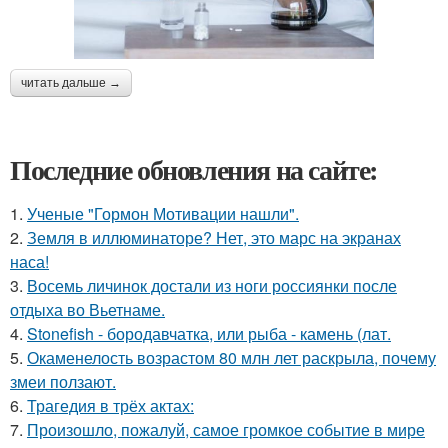
читать дальше →
Последние обновления на сайте:
1.
Ученые "Гормон Мотивации нашли".
2.
Земля в иллюминаторе? Нет, это марс на экранах
наса!
3.
Восемь личинок достали из ноги россиянки после
отдыха во Вьетнаме.
4.
Stonefish - бородавчатка, или рыба - камень (лат.
5.
Окаменелость возрастом 80 млн лет раскрыла, почему
змеи ползают.
6.
Трагедия в трёх актах:
7.
Произошло, пожалуй, самое громкое событие в мире