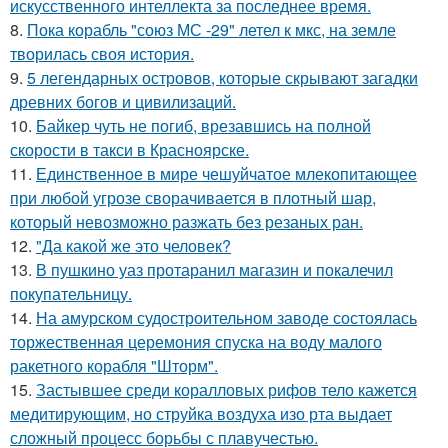
искусственного интеллекта за последнее время.
8.
Пока корабль "союз МС -29" летел к мкс, на земле
творилась своя история.
9.
5 легендарных островов, которые скрывают загадки
древних богов и цивилизаций.
10.
Байкер чуть не погиб, врезавшись на полной
скорости в такси в Красноярске.
11.
Единственное в мире чешуйчатое млекопитающее
при любой угрозе сворачивается в плотный шар,
который невозможно разжать без резаных ран.
12.
"Да какой же это человек?
13.
В пушкино уаз протаранил магазин и покалечил
покупательницу.
14.
На амурском судостроительном заводе состоялась
торжественная церемония спуска на воду малого
ракетного корабля "Шторм".
15.
Застывшее среди коралловых рифов тело кажется
медитирующим, но струйка воздуха изо рта выдает
сложный процесс борьбы с плавучестью.