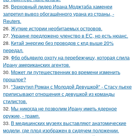
25.
Верховный лидер Ирана Моджтаба хаменеи
запретил вывоз обогащённого урана из страны, -
Reuters.
26.
Жуткие истории необитаемых островов.
27.
Украине предложено членство в ЕС, но есть нюанс.
28.
Китай энергию без проводов с кпд выше 20%
передал.
29.
Фбр объявило охоту на перебежчицу, которая слила
Ирану американских агентов.
30.
Может ли путешественник во времени изменить
прошлое?
31.
"Закрутил Роман с Молодой Девушкой" - Стасу пьехе
приписывают отношения с девушкой из команды
стилистов.
32.
Мы никогда не позволим Ирану иметь ядерное
оружие, - трамп.
33.
В медицинских музеях выставляют анатомические
модели, где плод изображен в сидячем положении.