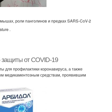
х мышах, роли панголинов и предках SARS-CoV-2
ture .
б защиты от COVID-19
ы для профилактики коронавируса, а также
ным медикаментозным средствам, проявившим