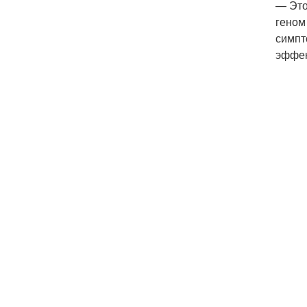
— Это
геном
симпт
эффек