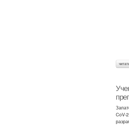
читат
Уче
пре
Запат
CoV-2
разра