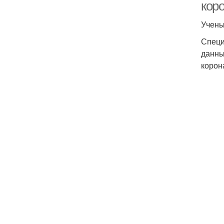
кор
Учены
Специ
данны
корон