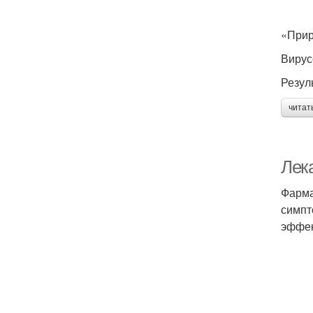
«Прир
Вирус
Резул
читат
Лек
Фарма
симпт
эффек