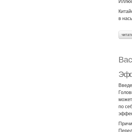
Иллюс
Китай
в нас
читат
Вас
Эфф
Введ
Голов
может
по се
эффек
Причи
Перед