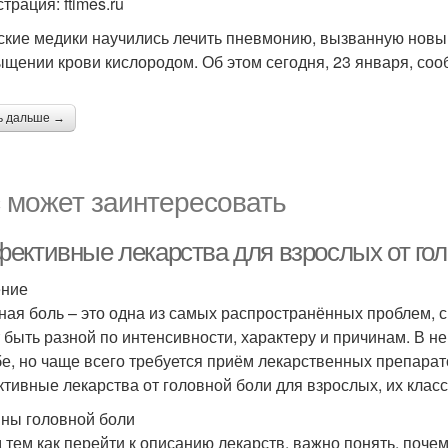
трация: ftimes.ru
ские медики научились лечить пневмонию, вызванную новы
ыщении крови кислородом. Об этом сегодня, 23 января, со
ь дальше →
 может заинтересовать
ективные лекарства для взрослых от го
ение
ная боль – это одна из самых распространённых проблем, с
 быть разной по интенсивности, характеру и причинам. В н
бе, но чаще всего требуется приём лекарственных препарат
тивные лекарства от головной боли для взрослых, их кла
ны головной боли
 тем как перейти к описанию лекарств, важно понять, поче