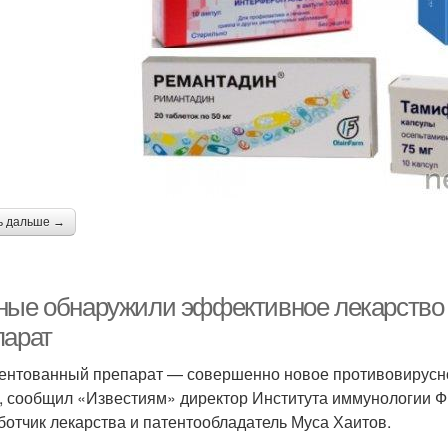
ь дальше →
ные обнаружили эффективное лекарство от
парат
ентованный препарат — совершенно новое противовирусно
, сообщил «Известиям» директор Института иммунологии 
ботчик лекарства и патентообладатель Муса Хаитов.