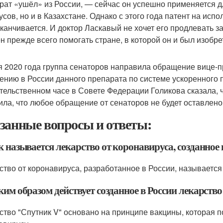
рат «ушёл» из России, — сейчас он успешно применяется д
усов, но и в Казахстане. Однако с этого года патент на ис
аканчивается. И доктор Ласкавый не хочет его продлевать 
н прежде всего помогать стране, в которой он и был изобре
я 2020 года группа сенаторов направила обращение вице-
ению в России данного препарата по системе ускоренного 
тельственном часе в Совете Федерации Голикова сказала, ч
ила, что любое обращение от сенаторов не будет оставлено
занные вопросы и ответы:
к называется лекарство от коронавируса, созданное 
ство от коронавируса, разработанное в России, называется 
ким образом действует созданное в России лекарств
ство "Спутник V" основано на принципе вакцины, которая п