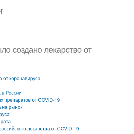
И
ыло создано лекарство от
о от коронавируса
 в России
их препаратов от COVID-19
 на рынок
руса
арата
российского лекарства от COVID-19