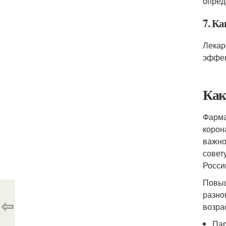
опред
7. Ка
Лекар
эффек
Как
Фарма
корон
важно
совет
Росси
Повыш
разно
⇦
возра
Пар