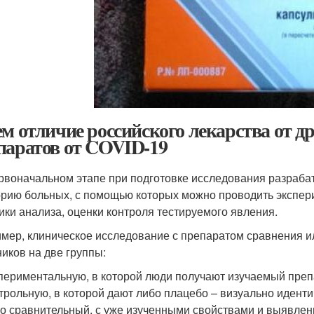
ем отличие российского лекарства от 
паратов от COVID-19
рвоначальном этапе при подготовке исследования разраба
орию больных, с помощью которых можно проводить экспери
ики анализа, оценки контроля тестируемого явления.
мер, клиническое исследование с препаратом сравнения и
ников на две группы:
периментальную, в которой люди получают изучаемый преп
трольную, в которой дают либо плацебо – визуально идент
о сравнительный, с уже изученными свойствами и выявле