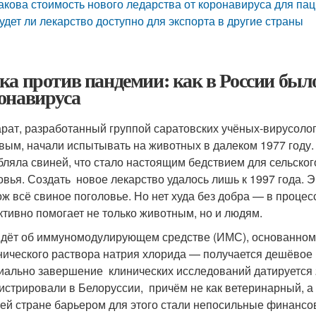
акова стоимость нового ледарства от коронавируса для па
удет ли лекарство доступно для экспорта в другие страны
ка против пандемии: как в России было
онавируса
рат, разработанный группой саратовских учёных-вирусолог
вым, начали испытывать на животных в далеком 1977 году.
бляла свиней, что стало настоящим бедствием для сельско
овья. Создать новое лекарство удалось лишь к 1997 года. 
ож всё свиное поголовье. Но нет худа без добра — в проце
тивно помогает не только животным, но и людям.
идёт об иммуномодулирующем средстве (ИМС), основанном 
нического раствора натрия хлорида — получается дешёвое
ально завершение клинических исследований датируется 20
истрировали в Белоруссии, причём не как ветеринарный, 
ей стране барьером для этого стали непосильные финансов