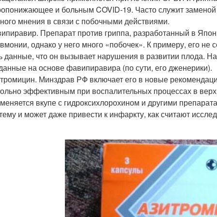
опонижающее и больным COVID-19. Часто служит заменой 
ного мнения в связи с побочными действиями.
ипиравир. Препарат против гриппа, разработанный в Япон
вмонии, однако у него много «побочек». К примеру, его н
ь данные, что он вызывает нарушения в развитии плода. Н
данные на основе фавипиравира (по сути, его дженерики).
тромицин. Минздрав РФ включает его в новые рекомендаци
ольно эффективным при воспалительных процессах в верхн
меняется вкупе с гидроксихлорохином и другими препарата
тему и может даже привести к инфаркту, как считают иссле