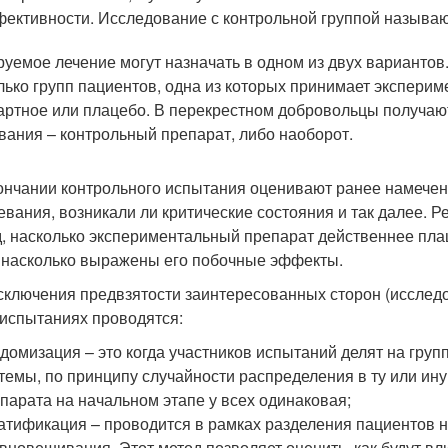
ективности. Исследование с контрольной группой называ
руемое лечение могут назначать в одном из двух вариант
лько групп пациентов, одна из которых принимает экспериме
артное или плацебо. В перекрестном добровольцы получаю
ания – контрольный препарат, либо наоборот.
ончании контрольного испытания оценивают ранее намече
евания, возникали ли критические состояния и так далее. Р
, насколько экспериментальный препарат действеннее плаце
 насколько выражены его побочные эффекты.
сключения предвзятости заинтересованных сторон (исслед
 испытаниях проводятся:
домизация – это когда участников испытаний делят на груп
темы, по принципу случайности распределения в ту или ин
парата на начальном этапе у всех одинаковая;
атификация – проводится в рамках разделения пациентов 
вновешивания. Этот метод позволяет оценить, как будут вл