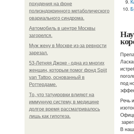
К
похудения на фоне
Б
полиэндокринного метаболического
овариального синдрома.
Автомобиль в центре Москвы
Нау
загорелся.
кор
Mуж жену в Москве из-за ревности
зарезал.
Препа
Ласка
53-Летняя Джоке - одна из многих
истре
женщин, которым помог фонд Spijt
погол
van Tattoo, основанный в
под н
Роттердаме.
эффек
То, что татуировки влияют на
Речь 
иммунную систему, в медицине
изото
долгое время рассматривалось
Офици
лишь как гипотеза.
зарег
В наш