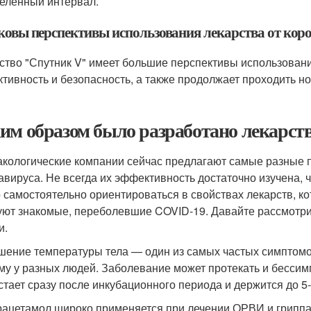
еленный интервал.
ковы перспективы использования лекарства от коро
ство "Спутник V" имеет большие перспективы использования
тивность и безопасность, а также продолжает проходить н
им образом было разработано лекарств
кологические компании сейчас предлагают самые разные 
авируса. Не всегда их эффективность достаточно изучена, 
 самостоятельно ориентироваться в свойствах лекарств, ко
уют знакомые, переболевшие COVID-19. Давайте рассмотри
и.
ение температуры тела — один из самых частых симптомов
му у разных людей. Заболевание может протекать и бессим
стает сразу после инкубационного периода и держится до 5-
ацетамол широко применяется при лечении ОРВИ и гриппа.