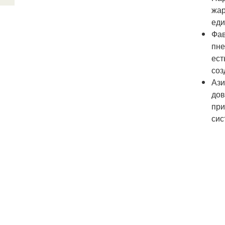
жар
еди
Фав
пне
ест
соз
Ази
дов
при
сис