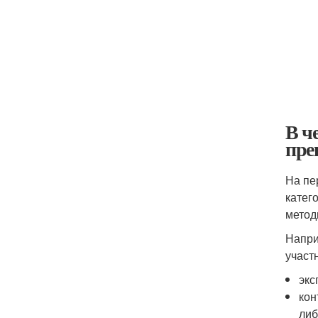
В ч
пре
На пе
катег
метод
Напри
участ
экс
кон
либ