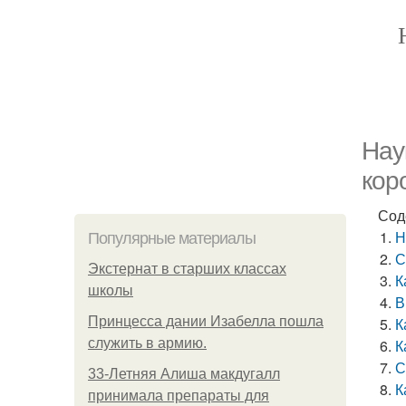
Нау
кор
Сод
Н
Популярные материалы
С
Экстернат в старших классах
К
школы
В
Принцесса дании Изабелла пошла
К
служить в армию.
К
С
33-Летняя Алиша макдугалл
К
принимала препараты для