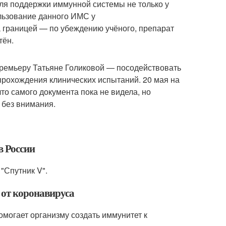
ля поддержки иммунной системы не только у
пользование данного ИМС у
за границей — по убеждению учёного, препарат
тён.
премьеру Татьяне Голиковой — посодействовать
прохождения клинических испытаний. 20 мая на
то самого документа пока не видела, но
 без внимания.
в России
"Спутник V".
о от коронавируса
омогает организму создать иммунитет к