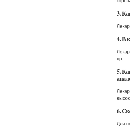
корон
3. Ка
Лекар
4. В 
Лекар
др.
5. Ка
анал
Лекар
высок
6. Ск
Для п