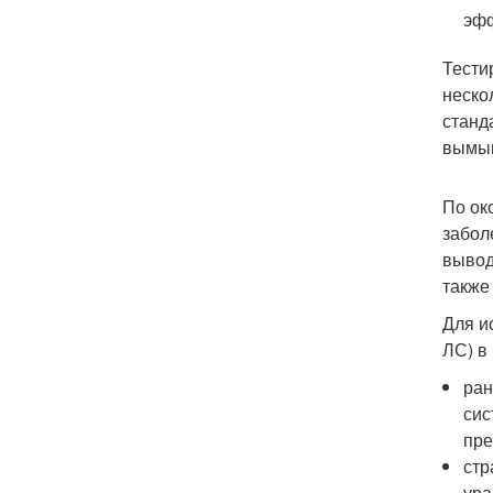
эфф
Тести
неско
станд
вымыв
По ок
забол
вывод
также
Для и
ЛС) в
ран
сис
пре
стр
ура