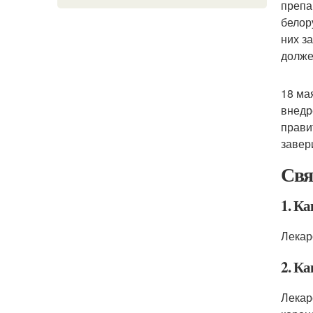
препа
белор
них з
долже
18 ма
внедр
прави
завер
Свя
1. Ка
Лекар
2. Ка
Лекар