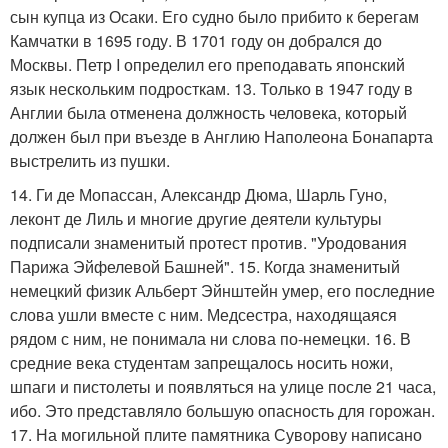
сын купца из Осаки. Его судно было прибито к берегам
Камчатки в 1695 году. В 1701 году он добрался до
Москвы. Петр I определил его преподавать японский
язык нескольким подросткам. 13. Только в 1947 году в
Англии была отменена должность человека, который
должен был при въезде в Англию Наполеона Бонапарта
выстрелить из пушки.
14. Ги де Мопассан, Александр Дюма, Шарль Гуно,
леконт де Лиль и многие другие деятели культуры
подписали знаменитый протест против. "Уродования
Парижа Эйфелевой Башней". 15. Когда знаменитый
немецкий физик Альберт Эйнштейн умер, его последние
слова ушли вместе с ним. Медсестра, находящаяся
рядом с ним, не понимала ни слова по-немецки. 16. В
средние века студентам запрещалось носить ножи,
шпаги и пистолеты и появляться на улице после 21 часа,
ибо. Это представляло большую опасность для горожан.
17. На могильной плите памятника Суворову написано