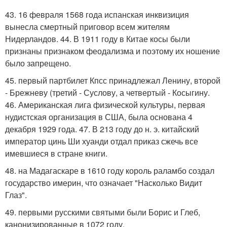
43. 16 февраля 1568 года испанская инквизиция
вынесла смертный приговор всем жителям
Нидерландов. 44. В 1911 году в Китае косы были
признаны признаком феодализма и поэтому их ношение
было запрещено.
45. первый партбилет Кпсс принадлежал Ленину, второй
- Брежневу (третий - Суслову, а четвертый - Косыгину.
46. Американская лига физической культуры, первая
нудистская организация в США, была основана 4
декабря 1929 года. 47. В 213 году до н. э. китайский
император цинь Ши хуанди отдал приказ сжечь все
имевшиеся в стране книги.
48. на Мадагаскаре в 1610 году король раламбо создал
государство имерин, что означает "Насколько Видит
Глаз".
49. первыми русскими святыми были Борис и Глеб,
канонизированные в 1072 году.