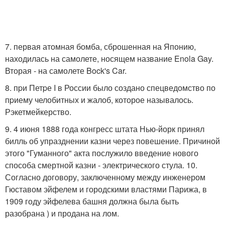
7. первая атомная бомба, сброшенная на Японию,
находилась на самолете, носящем название Enola Gay.
Вторая - на самолете Bock's Car.
8. пpи Петpе I в России было создано спецведомство по
пpиему челобитных и жалоб, которое называлось.
Рэкетмейкерство.
9. 4 июня 1888 года конгресс штата Нью-йорк принял
билль об упразднении казни через повешение. Причиной
этого "Гуманного" акта послужило введение нового
способа смертной казни - электрического стула. 10.
Согласно договору, заключенному между инженером
Гюставом эйфелем и городскими властями Парижа, в
1909 году эйфелева башня должна была быть
разобрана ) и продана на лом.