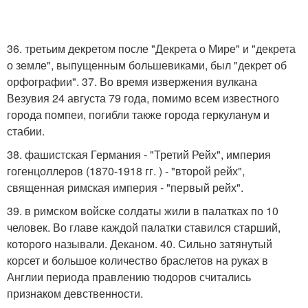
36. третьим декретом после "Декрета о Мире" и "декрета
о земле", выпущенным большевиками, был "декрет об
орфографии". 37. Во время извержения вулкана
Везувия 24 августа 79 года, помимо всем известного
города помпеи, погибли также города геркуланум и
стабии.
38. фашистская Германия - "Третий Рейх", империя
гогенцоллеров (1870-1918 гг. ) - "второй рейх",
священная римская империя - "первый рейх".
39. в римском войске солдаты жили в палатках по 10
человек. Во главе каждой палатки ставился старший,
которого называли. Деканом. 40. Сильно затянутый
корсет и большое количество браслетов на руках в
Англии периода правлению тюдоров считались
признаком девственности.