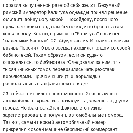
поразил выпущенной ракетой себя же. 21. Безумный
римский император Калигула однажды принял решение
объявить войну богу морей - Посейдону, после чего
приказал своим солдатам беспорядочно бросать свои
копья в воду. Кстати, с римского "Калигула" означает
"маленький башмак". 22. Абдул кассим Исмаил - великий
визирь Персии (10 век) всегда находился рядом со своей
библиотекой. Таким образом, если он куда-то
отправлялся, то библиотека "Следовала" за ним. 117
тысяч книжных томов перевозились четырехстами
верблюдами. Причем книги (т. е. верблюды)
располагались в алфавитном порядке.
23. сейчас нет ничего невозможного. Хочешь купить
автомобиль в Гурьевске - пожалуйста, хочешь - в другом
городе. Но факт остаётся фактом, его нужно
зарегистрировать и получить автомобильные номера.
Так вот, самый первый автомобильный номер
прикрепил к своей машине берлинский коммерсант