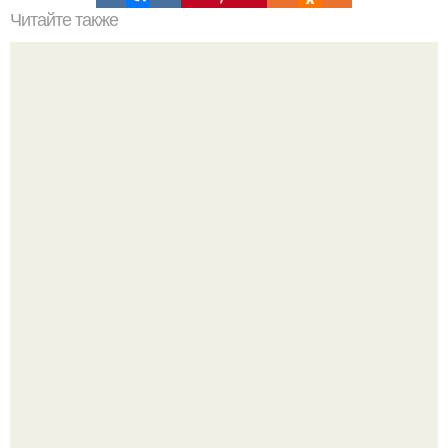
Читайте также
Самым холодным местом на земле до недавнего
времени считался г. Верхоянск в северной Якутии, где
морозы достигают минус 69, 8 градуса.
Ей было всего 22 года.