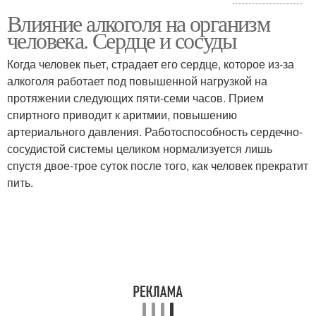
Алкоголь на
Влияние алкоголя на организм
Алкоголь на кожу
репродуктивную
человека. Сердце и сосуды
систему
Когда человек пьет, страдает его сердце, которое из-за
алкоголя работает под повышенной нагрузкой на
Алкоголь на нервную
протяжении следующих пяти-семи часов. Прием
Живот от алкоголя
систему
спиртного приводит к аритмии, повышению
артериального давления. Работоспособность сердечно-
сосудистой системы целиком нормализуется лишь
спустя двое-трое суток после того, как человек прекратит
Алкоголь на печень
Алкоголь на психику
пить.
Алкоголь на здоровье
Алкоголь на клетки