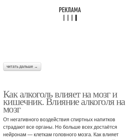
Алкоголь в малых
систему
Алкоголь на органы
Алкоголь на поведение
Алкоголь на
читать дальше →
пищеварительную
Болезни от алкоголя
систему
Как алкоголь влияет на мозг и
кишечник. Влияние алкоголя на
Алкоголь для здоровья
Алкоголь на личность
мозг
От негативного воздействия спиртных напитков
страдают все органы. Но больше всех достаётся
нейронам — клеткам головного мозга. Как влияет