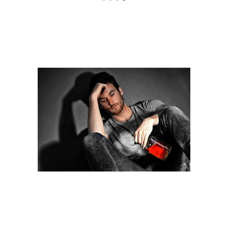
Алкоголь на женский
Алкоголь для
мозг
организма
Алкоголь для мужчин
Алкоголь для женщин
Алкоголизм на
Алкоголь на сердце
организм
Алкоголь на потенцию
Спирт для организма
Алкоголь на половую