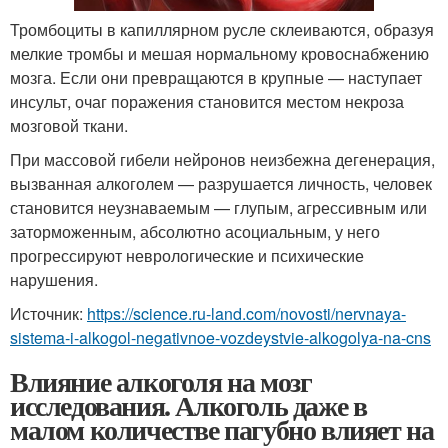
Тромбоциты в капиллярном русле склеиваются, образуя
мелкие тромбы и мешая нормальному кровоснабжению
мозга. Если они превращаются в крупные — наступает
инсульт, очаг поражения становится местом некроза
мозговой ткани.
При массовой гибели нейронов неизбежна дегенерация,
вызванная алкоголем — разрушается личность, человек
становится неузнаваемым — глупым, агрессивным или
заторможенным, абсолютно асоциальным, у него
прогрессируют неврологические и психические
нарушения.
Источник:
https://science.ru-land.com/novosti/nervnaya-
sistema-i-alkogol-negativnoe-vozdeystvie-alkogolya-na-cns
Влияние алкоголя на мозг
исследования. Алкоголь даже в
малом количестве пагубно влияет на