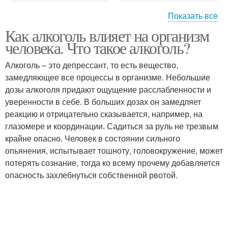
Показать все
Как алкоголь влияет на организм
Алкоголь на печень
Алкоголь на поведение
человека. Что такое алкоголь?
Алкоголь – это депрессант, то есть вещество,
замедляющее все процессы в организме. Небольшие
дозы алкоголя придают ощущение расслабленности и
Нервная система
Алкоголь на психику
уверенности в себе. В больших дозах он замедляет
реакцию и отрицательно сказывается, например, на
глазомере и координации. Садиться за руль не трезвым
крайне опасно. Человек в состоянии сильного
опьянения, испытывает тошноту, головокружение, может
потерять сознание, тогда ко всему прочему добавляется
опасность захлебнуться собственной рвотой.