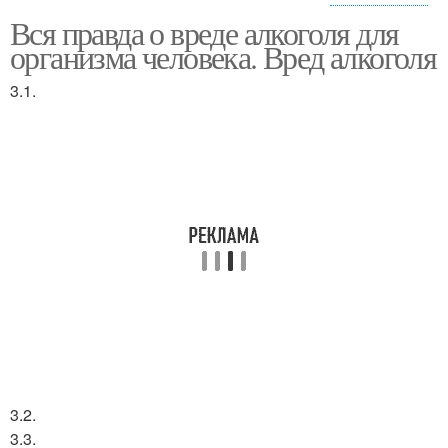
Алкоголь при
Вся правда о вреде алкоголя для
Зависимость от
психических
организма человека. Вред алкоголя
алкоголя
расстройствах
3.1.
3.2.
3.3.