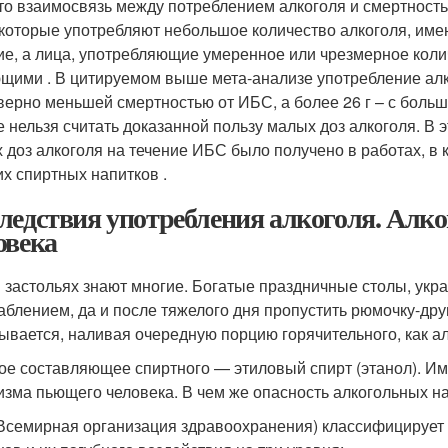
что взаимосвязь между потреблением алкоголя и смертность
 которые употребляют небольшое количество алкоголя, име
е, а лица, употребляющие умеренное или чрезмерное колич
щими . В цитируемом выше мета-анализе употребление алког
верно меньшей смертностью от ИБС, а более 26 г – с больше
е нельзя считать доказанной пользу малых доз алкоголя. В
 доз алкоголя на течение ИБС было получено в работах, в 
их спиртных напитков .
ледствия употребления алкоголя. Алког
овека
в застольях знают многие. Богатые праздничные столы, ук
аблением, да и после тяжелого дня пропустить рюмочку-друг
ывается, наливая очередную порцию горячительного, как ал
ое составляющее спиртного — этиловый спирт (этанол). Им
изма пьющего человека. В чем же опасность алкогольных на
Всемирная организация здравоохранения) классифицирует