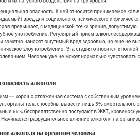
ков и их пагубного воздействия на три уровня:
енциальная опасность. К ней относится принимаемое коли
идаемый) вред для социального, психического и физическог
орая превышает, с медицинской точки зрения, допустимую.
убное употребление. Регулярный прием алкоголесодержащи
ы заметно наносят ощутимый вред здоровью, но еще не вы
ническое злоупотребление. Эта стадия относится к полной
олеванием. Человек уже не может нормально чувствовать се
м опасность алкоголя
изм — хорошо отлаженная система с собственным уровнем 
ен, органы тела способны вывести лишь 5% смертельного эт
ьные 95% беспрепятственно поступают в ЖКТ, кровеносную 
. Начинается разрушительное влияние алкоголя на организм
ние алкоголя на организм человека