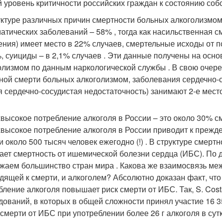
й уровень критичности российских граждан к состоянию собс
уктуре различных причин смертности больных алкоголизмо
матических заболеваний – 58% , тогда как насильственная 
ения) имеет место в 22% случаев, смертельные исходы от п
%, суициды – в 2,1% случаев . Эти данные получены на осн
олизмом по данным наркологической службы . В свою очере
ной смерти больных алкоголизмом, заболевания сердечно-
я сердечно-сосудистая недостаточность) занимают 2-е место
высокое потребление алкоголя в России – это около 30% с
высокое потребление алкоголя в России приводит к прежд
и около 500 тысяч человек ежегодно (!) . В структуре смер
ает смертность от ишемической болезни сердца (ИБС). По 
жаем большинство стран мира . Какова же взаимосвязь меж
дящей к смерти, и алкоголем? Абсолютно доказан факт, чт
бление алкоголя повышает риск смерти от ИБС. Так, S. Cost
дований, в которых в общей сложности принял участие 16 
 смерти от ИБС при употреблении более 26 г алкоголя в сут