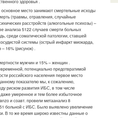
твенного здоровья .
м основное место занимают смертельные исходы
смерть (травмы, отравления, случайные
сихических расстройств (алкогольные психозы) –
ове анализа 5122 случаев смерти больных
дь, среди соматической патологии, ставшей
сосудистой системы (острый инфаркт миокарда,
 – 16% (рисунок) .
мертности мужчин и 15% – женщин .
евременной, потенциально предотвратимой
тности российского населения первое место
данному показателю мы, к сожалению,
ду риском развития ИБС, в том числе
о даже умеренное и тем более избыточное
anzo и соавт. провели метаанализ 8
351 больной с ИБС. Было выявлено увеличение
ки. В то же время широко известны данные о