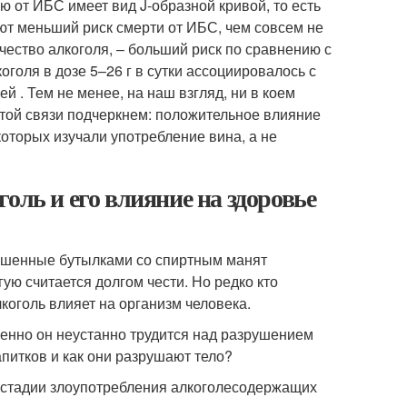
ю от ИБС имеет вид J-образной кривой, то есть
ют меньший риск смерти от ИБС, чем совсем не
ество алкоголя, – больший риск по сравнению с
оля в дозе 5–26 г в сутки ассоциировалось с
й . Тем не менее, на наш взгляд, ни в коем
 этой связи подчеркнем: положительное влияние
которых изучали употребление вина, а не
оль и его влияние на здоровье
рашенные бутылками со спиртным манят
ую считается долгом чести. Но редко кто
коголь влияет на организм человека.
енно он неустанно трудится над разрушением
питков и как они разрушают тело?
 стадии злоупотребления алкоголесодержащих