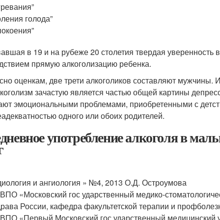
гревания”
оления голода”
покоения”
авшая в 19 и на рубеже 20 столетия твердая уверенность 
дствием прямую алкоголизацию ребенка.
сно оценкам, две трети алкоголиков составляют мужчины. 
лкоголизм зачастую является частью общей картины депрес
ают эмоциональными проблемами, приобретенными с детств
еадекватностью одного или обоих родителей.
дневное употребление алкоголя в малых
г
диология и ангиология » №4, 2013 О.Д. Остроумова
ВПО «Московский гос ударственный медико-стоматологичес
рава России, кафедра факультетской терапии и профболез
ВПО «Первый Московский гос ударственный медицинский у