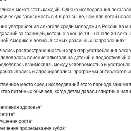
оликом может стать каждый. Однако исследования показали,
олическую зависимость в 4-6 раз выше, чем для детей неалк
ние употребления алкоголя среди молодежи в России во м
дований за границей, которые в конце 19 – начале 20 века
ной Америке и велись в самых различных направлениях:
чались распространенность и характер употребления алко
ледовалось влияние алкоголя на детский и подростковый о
еделялась взаимосвязь между успеваемостью и употребле
рабатывались и апробировались программы антиалкогольн
твенное место среди исследований этого периода занима
актер питейных обычаев, когда детям давали спиртные напи
репления здоровья”
петита”
учшения роста”
легчения прорезывания зубов”