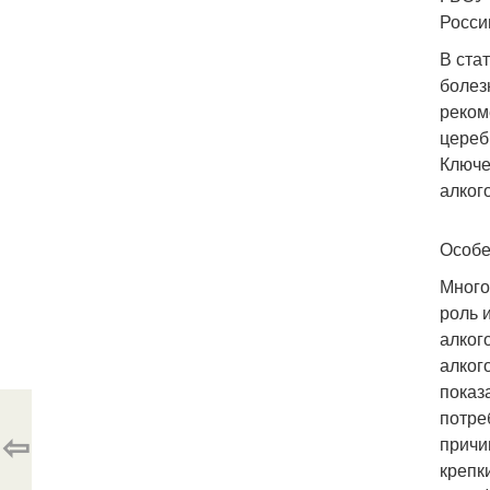
Росси
В ста
болез
реком
цереб
Ключе
алког
Особе
Много
роль 
алког
алког
показ
потре
⇦
причи
крепк