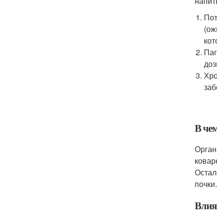
напит
Пот
(ож
кот
Паг
доз
Хро
заб
В че
Орган
ковар
Остал
почки
Влия