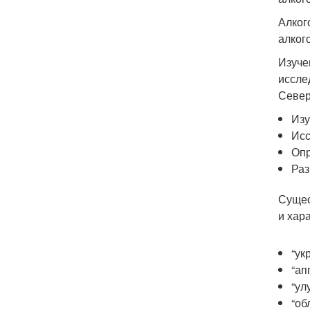
Алког
алког
Изуче
иссле
Север
Изу
Исс
Опр
Раз
Сущес
и хар
“ук
“ап
“ул
“об