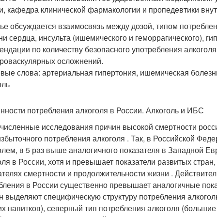
и, кафедра клинической фармакологии и пропедевтики вну
тье обсуждается взаимосвязь между дозой, типом потребле
ни сердца, инсульта (ишемического и геморрагического), г
ендации по количеству безопасного употребления алкоголя
роваскулярных осложнений.
вые слова: артериальная гипертония, ишемическая болезнь
оль
нности потребления алкоголя в России. Алкоголь и ИБС
численные исследования причин высокой смертности росс
избыточного потребления алкоголя . Так, в Российской Фед
олем, в 5 раз выше аналогичного показателя в Западной Ев
оля в России, хотя и превышает показатели развитых стран,
ателях смертности и продолжительности жизни . Действитель
бления в России существенно превышает аналогичные пока
н выделяют специфическую структуру потребления алкогол
их напитков), северный тип потребления алкоголя (большие 