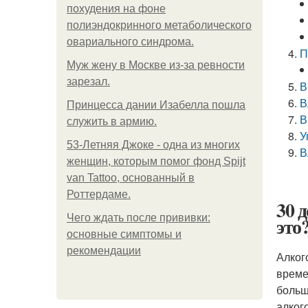
похудения на фоне
полиэндокринного метаболического
овариального синдрома.
П
Mуж жену в Москве из-за ревности
зарезал.
В
В
Принцесса дании Изабелла пошла
В
служить в армию.
У
53-Летняя Джоке - одна из многих
В
женщин, которым помог фонд Spijt
van Tattoo, основанный в
Роттердаме.
30 
Чего ждать после прививки:
это
основные симптомы и
рекомендации
Алког
време
больш
алког