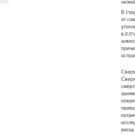
низки
В стр
от со
утопл
в 2,5
алког
причи
остра
Сверх
Сверх
смерт
заним
опере
приво
потре
иссле
риска