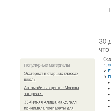
30 
что
Сод
3
Популярные материалы
Е
Экстернат в старших классах
П
школы
Автомобиль в центре Москвы
загорелся.
33-Летняя Алиша макдугалл
принимала препараты для