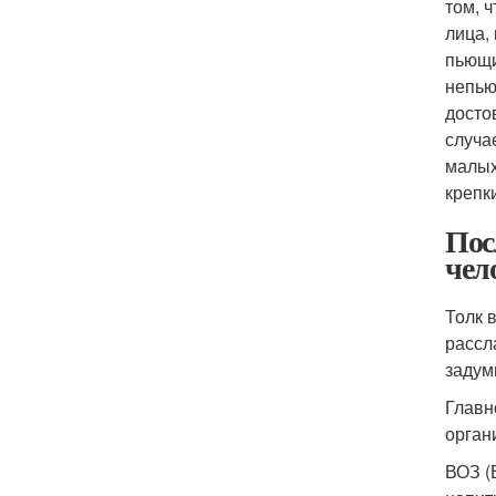
том, 
лица,
пьющи
непью
досто
случа
малых
крепк
Пос
чел
Толк 
рассл
задум
Главн
орган
ВОЗ (