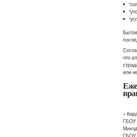
“со
“ут
“ус
Бытов
после
Согла
что а
страд
или н
Еже
вра
« Кар
ГБОУ 
Минзд
ГБОУ 