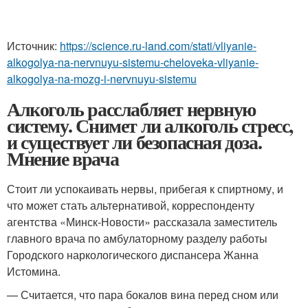
Источник:
https://science.ru-land.com/stati/vliyanie-
alkogolya-na-nervnuyu-sistemu-cheloveka-vliyanie-
alkogolya-na-mozg-i-nervnuyu-sistemu
Алкоголь расслабляет нервную
систему. Снимет ли алкоголь стресс,
и существует ли безопасная доза.
Мнение врача
Стоит ли успокаивать нервы, прибегая к спиртному, и
что может стать альтернативой, корреспонденту
агентства «Минск-Новости» рассказала заместитель
главного врача по амбулаторному разделу работы
Городского наркологического диспансера Жанна
Истомина.
— Считается, что пара бокалов вина перед сном или