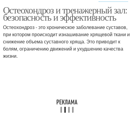
Остеохондроз и тренажерный зал:
Тренировки при
Физиотерапия при
безопасность и эффективность
шейном остеохондрозе
грудном остеохондрозе
Остеохондроз - это хроническое заболевание суставов,
при котором происходит изнашивание хрящевой ткани и
Отжимание при
Упражнения при шейном
снижение объема суставного хряща. Это приводит к
остеохондрозе
остеохондрозе
болям, ограничению движений и ухудшению качества
жизни.
Остеохондроз по
Гимнастика при
версии
остеохондрозе
Упражнения для
Гимнастика при шейном
шейного отдела
остеохондрозе