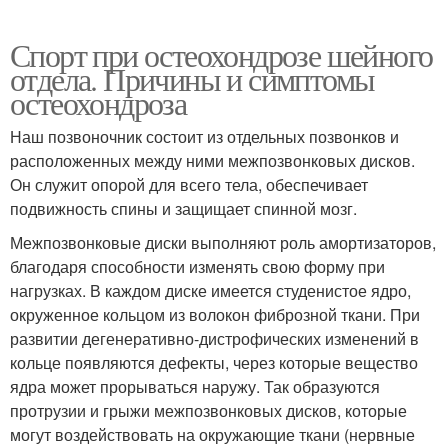
Спорт при остеохондрозе шейного
отдела. Причины и симптомы
Нарушения при шейном
Аппарат при шейном
остеохондроза
остеохондрозе
остеохондрозе
Наш позвоночник состоит из отдельных позвонков и
расположенных между ними межпозвонковых дисков.
Он служит опорой для всего тела, обеспечивает
Головокружения при
Головокружение при
подвижность спины и защищает спинной мозг.
шейном остеохондрозе
грудном остеохондрозе
Межпозвонковые диски выполняют роль амортизаторов,
благодаря способности изменять свою форму при
нагрузках. В каждом диске имеется студенистое ядро,
Головокружение при
окруженное кольцом из волокон фиброзной ткани. При
остеохондрозе
развитии дегенеративно-дистрофических изменений в
кольце появляются дефекты, через которые вещество
ядра может прорываться наружу. Так образуются
протрузии и грыжи межпозвонковых дисков, которые
могут воздействовать на окружающие ткани (нервные