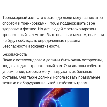
Остеохондроз в
Грудной остеохондроз
домашних условиях
Тренажерный зал - это место, где люди могут заниматься
спортом и тренировками, чтобы поддерживать свое
Остеохондроз на
здоровье и фитнес. Но для людей с остеохондрозом
Укол от остеохондроза
разных стадиях
тренажерный зал может быть опасным местом, если они
не будут соблюдать определенные правила
безопасности и эффективности.
Боли при шейном
Жизни при
Безопасность
остеохондрозе
остеохондрозе
Люди с остеохондрозом должны быть очень осторожны,
когда заходят в тренажерный зал. Они должны избегать
упражнений, которые могут нагружать их больные
суставы. Они также должны использовать правильные
Препараты при шейном
Шейный позвонок
техники и оборудование, чтобы избежать травм.
остеохондрозе
Упражнения против