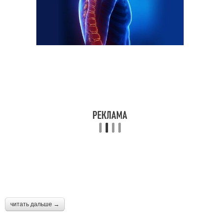
Шейная гимнастика
шейного остеохондроза
Советы при шейном
Упражнения при
остеохондрозе
остеохондрозе
Поясничный
Физкультуры при
остеохондроз
остеохондрозе
Физкультура при
Остеохондроз в
шейном остеохондрозе
картинках
читать дальше →
Позвоночник при
Головокружение при
остеохондрозе
шейном остеохондрозе