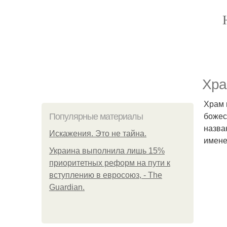
Xpa
Храм 
божес
Популярные материалы
назва
Искажения. Это не тайна.
имене
Украина выполнила лишь 15%
приоритетных реформ на пути к
вступлению в евросоюз, - The
Guardian.