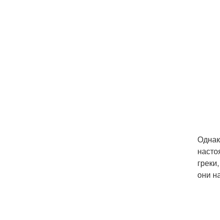
Однак
насто
греки
они н