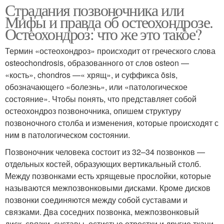
Страдания позвоночника или
Мифы и правда об остеохондрозе.
Остеохондроз: что же это такое?
Термин «остеохондроз» происходит от греческого слова
osteochondrosis, образованного от слов osteon —
«кость», chondros —« хрящ», и суффикса ōsis,
обозначающего «болезнь», или «патологическое
состояние». Чтобы понять, что представляет собой
остеохондроз позвоночника, опишем структуру
позвоночного столба и изменения, которые происходят с
ним в патологическом состоянии.
Позвоночник человека состоит из 32–34 позвонков —
отдельных костей, образующих вертикальный столб.
Между позвонками есть хрящевые прослойки, которые
называются межпозвонковыми дисками. Кроме дисков
позвонки соединяются между собой суставами и
связками. Два соседних позвонка, межпозвонковый
диск, связки, суставы, остистые отростки и другие ткани