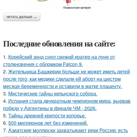
читать дальше →
Последние обновления на сайте:
1.
Корейский зонд снял свежий кратер на луне от
столкновения с обломком Falcon 9.
2.
Жительница Башкирии больше не может иметь детей
после того, как медики сделали ей аборт на шестом
месяце беременности и оставили в матке плаценту.
3.
Мистические тайны кельнского собора.
4.
Испания стала двукратным чемпионом мира, вырвав
победу у Аргентины в финале ЧМ - 2026.
5.
Тайны древней крепости копорье.
6.
500 миллионов лет без изменений.
7.
Азиатские моллюски захватывают реки России: есть