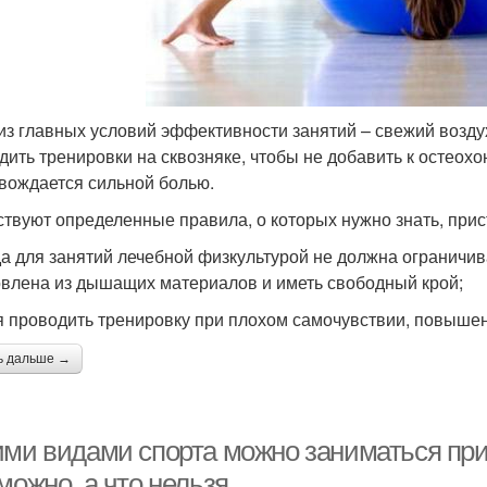
из главных условий эффективности занятий – свежий воздух
дить тренировки на сквозняке, чтобы не добавить к остео
вождается сильной болью.
твуют определенные правила, о которых нужно знать, прис
а для занятий лечебной физкультурой не должна ограничива
овлена из дышащих материалов и иметь свободный крой;
я проводить тренировку при плохом самочувствии, повыше
ь дальше →
ими видами спорта можно заниматься при 
можно, а что нельзя