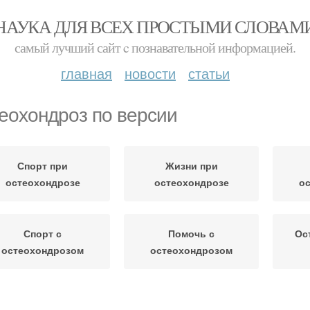
НАУКА ДЛЯ ВСЕХ ПРОСТЫМИ СЛОВАМ
самый лучший сайт c познавательной информацией.
главная
новости
статьи
еохондроз по версии
Спорт при
Жизни при
остеохондрозе
остеохондрозе
о
Спорт с
Помочь с
Ос
остеохондрозом
остеохондрозом
Синдром при
Боли при
Т