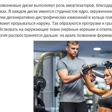
звонковые диски выполняют роль амортизаторов, благода
зках. В каждом диске имеется студенистое ядро, окруженно
тии дегенеративно-дистрофических изменений в кольце по
может прорываться наружу. Так образуются протрузии и гр
йствовать на окружающие ткани (нервные корешки и ответвл
огия распространяется дальше: на краях позвонков форми