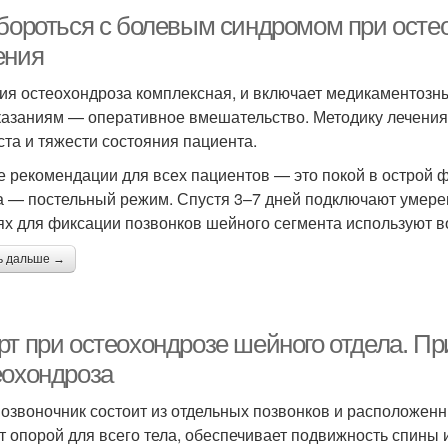
 бороться с болевым синдромом при осте
ения
ия остеохондроза комплексная, и включает медикаментозн
казаниям — оперативное вмешательство. Методику лечения
ста и тяжести состояния пациента.
 рекомендации для всех пациентов — это покой в острой 
а — постельный режим. Спустя 3–7 дней подключают умере
ях для фиксации позвонков шейного сегмента используют 
ь дальше →
рт при остеохондрозе шейного отдела. П
еохондроза
озвоночник состоит из отдельных позвонков и расположен
т опорой для всего тела, обеспечивает подвижность спины 