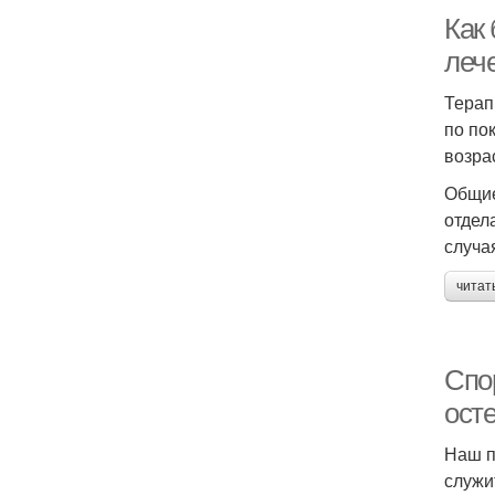
Как
леч
Терап
по по
возра
Общие
отдел
случа
читат
Спо
ост
Наш п
служи