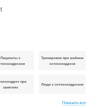
И
Пациенты с
Тренировки при шейном
стеохондрозом
остеохондрозе
теохондроз при
Люди с остеохондрозом
занятиях
Показать все
ренировки при
Зал при остеохондрозе