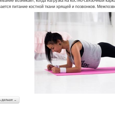
евание возникает, когда нагрузка на костно-связочный карк
ается питание костной ткани хрящей и позвонков. Межпоз
ь дальше →