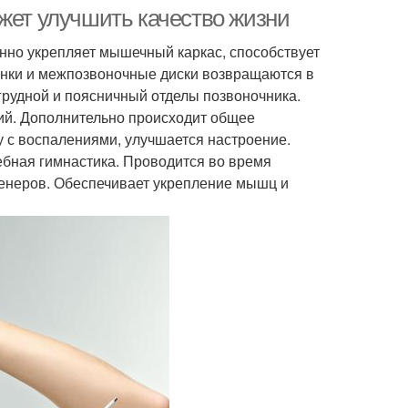
стеохондрозе
жет улучшить качество жизни
но укрепляет мышечный каркас, способствует
онки и межпозвоночные диски возвращаются в
тжимание при
Упражнения при шейном
грудной и поясничный отделы позвоночника.
стеохондрозе
остеохондрозе
й. Дополнительно происходит общее
у с воспалениями, улучшается настроение.
бная гимнастика. Проводится во время
стеохондроз в
Остеохондроз при
енеров. Обеспечивает укрепление мышц и
ашних условиях
помощи
ли при шейном
Препараты при шейном
стеохондрозе
остеохондрозе