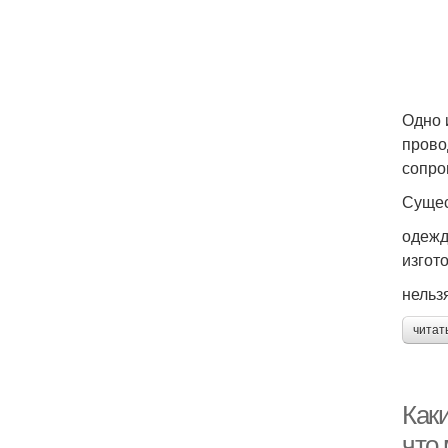
Одно 
прово
сопро
Сущес
одежд
изгот
нельз
читат
Как
что 