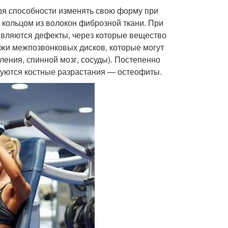
ря способности изменять свою форму при
е кольцом из волокон фиброзной ткани. При
являются дефекты, через которые вещество
ыжи межпозвонковых дисков, которые могут
ения, спинной мозг, сосуды). Постепенно
руются костные разрастания — остеофиты.