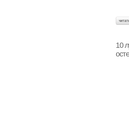
читат
10 
ост