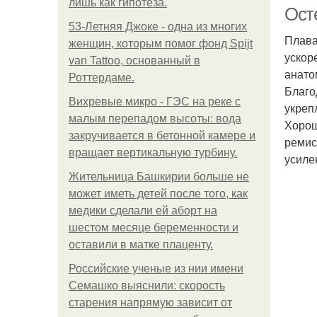
лишь как гипотеза.
Ост
53-Летняя Джоке - одна из многих
Плава
женщин, которым помог фонд Spijt
ускор
van Tattoo, основанный в
анато
гр
Роттердаме.
Благо
Вихревые микро - ГЭС на реке с
укреп
малым перепадом высоты: вода
Хорош
закручивается в бетонной камере и
ремис
вращает вертикальную турбину.
усиле
Жительница Башкирии больше не
может иметь детей после того, как
Бе
медики сделали ей аборт на
шестом месяце беременности и
оставили в матке плаценту.
Российские ученые из нии имени
шей
Семашко выяснили: скорость
старения напрямую зависит от