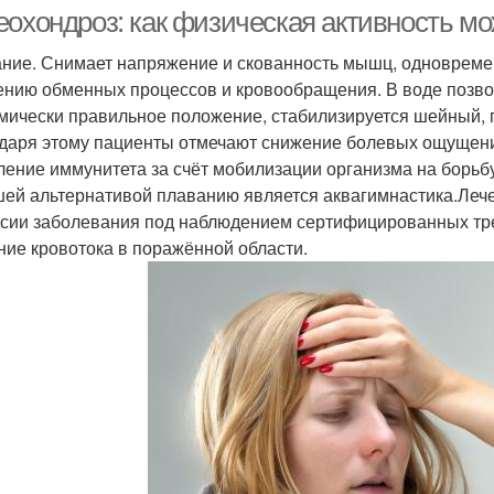
остеохондрозе
остеохондрозе
о
еохондроз: как физическая активность мо
ние. Снимает напряжение и скованность мышц, одновремен
ению обменных процессов и кровообращения. В воде позв
Физиотерапия при
О
Шейный остеохондроз
мически правильное положение, стабилизируется шейный, 
удном остеохондрозе
о
даря этому пациенты отмечают снижение болевых ощущени
ление иммунитета за счёт мобилизации организма на борьб
ей альтернативой плаванию является аквагимнастика.Лече
Гимнастика при
Гимнастика при шейном
О
сии заболевания под наблюдением сертифицированных тр
остеохондрозе
остеохондрозе
дом
ние кровотока в поражённой области.
Стретчинг при
Бо
г при остеохондрозе
остеохондрозе
о
Упражнения против
ного остеохондроза