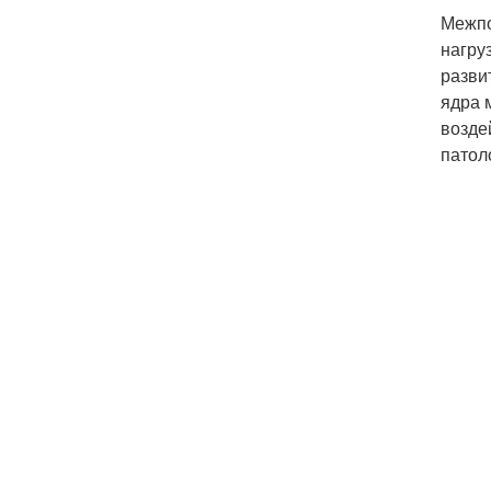
Межпо
нагру
разви
ядра 
возде
патол