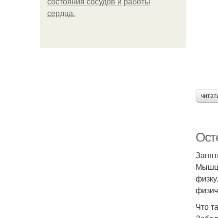
состояния сосудов и работы
сердца.
читат
Ост
Занят
Мышцы
физку
физич
Что т