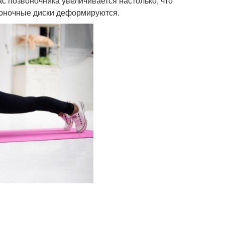
ас позвоночника увеличивается настолько, что
воночные диски деформируются.