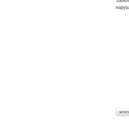
Забол
наруш
читат