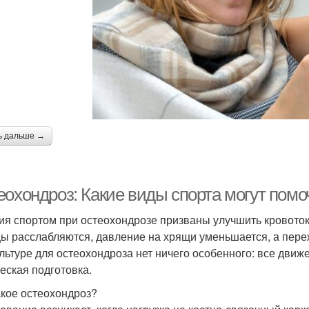
ь дальше →
еохондроз: Какие виды спорта могут помо
ия спортом при остеохондрозе призваны улучшить кровото
 расслабляются, давление на хрящи уменьшается, а пере
льтуре для остеохондроза нет ничего особенного: все движ
еская подготовка.
акое остеохондроз?