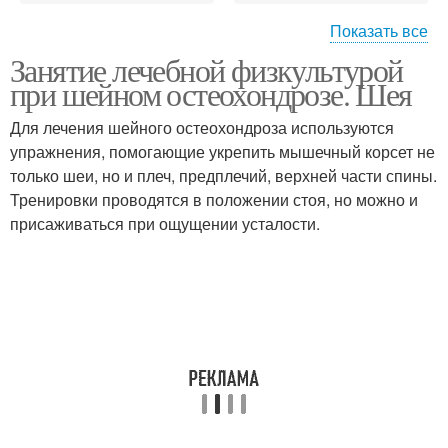
Показать все
Занятие лечебной физкультурой
Остеохондроз в
Шейная гимнастика
при шейном остеохондрозе. Шея
картинках
Для лечения шейного остеохондроза используются
упражнения, помогающие укрепить мышечный корсет не
Упражнения при
только шеи, но и плеч, предплечий, верхней части спины.
Шейный отдел
остеохондрозе
Тренировки проводятся в положении стоя, но можно и
присаживаться при ощущении усталости.
Физкультуры при
Шейный остеохондроз
остеохондрозе