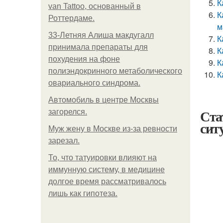
К
van Tattoo, основанный в
К
Роттердаме.
м
33-Летняя Алиша макдугалл
К
принимала препараты для
К
похудения на фоне
К
полиэндокринного метаболического
К
овариального синдрома.
Автомобиль в центре Москвы
Ста
загорелся.
сит
Mуж жену в Москве из-за ревности
зарезал.
То, что татуировки влияют на
иммунную систему, в медицине
долгое время рассматривалось
лишь как гипотеза.