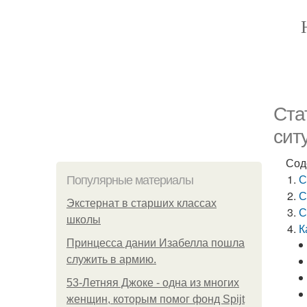
Ста
сит
Сод
С
Популярные материалы
С
Экстернат в старших классах
С
школы
К
Принцесса дании Изабелла пошла
служить в армию.
53-Летняя Джоке - одна из многих
женщин, которым помог фонд Spijt