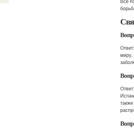
Все п
борьб
Свя
Вопр
Ответ
миру.
забол
Вопр
Ответ
Испан
также
распр
Вопр