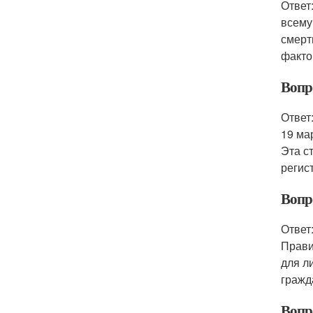
Ответ
всему
смерт
факто
Вопр
Ответ
19 ма
Эта с
регис
Вопр
Ответ
Прави
для л
гражд
Вопр