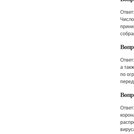
Ответ
Число
прини
собра
Вопр
Ответ
а так
по ог
перед
Вопр
Ответ
корон
распр
вирус