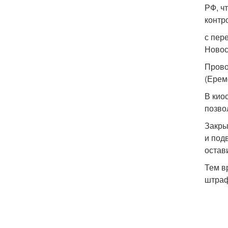
РФ, ч
контр
с пер
Новос
Прово
(Ерем
В кио
позво
Закры
и под
остав
Тем в
штраф