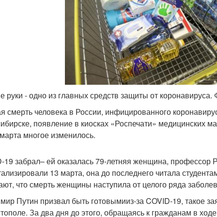
е руки - одно из главных средств защиты от коронавируса.
я смерть человека в России, инфицированного коронавир
ибирске, появление в киосках «Роспечати» медицинских ма
 марта многое изменилось.
-19 забрал– ей оказалась 79-летняя женщина, профессор РГ
тализировали 13 марта, она до последнего читала студента
ают, что смерть женщины наступила от целого ряда заболе
мир Путин призвал быть готовымииз-за COVID-19, такое зая
тополе. За два дня до этого, обращаясь к гражданам в ход