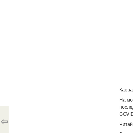
Как з
На мо
после
COVID
⇦
Читай