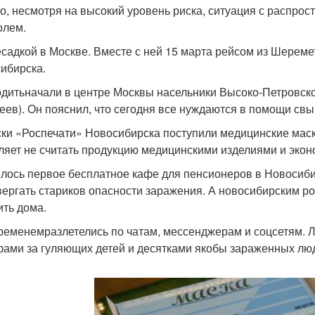
то, несмотря на высокий уровень риска, ситуация с распро
олем.
есадкой в Москве. Вместе с ней 15 марта рейсом из Шереме
ибирска.
дитьначали в центре Москвы насельники Высоко-Петровско
еев). Он пояснил, что сегодня все нуждаются в помощи св
ски «Роспечати» Новосибирска поступили медицинские маски
ляет не считать продукцию медицинскими изделиями и экон
лось первое бесплатное кафе для пенсионеров в Новосиби
вергать стариков опасности заражения. А новосибирским род
ить дома.
ременемразлетелись по чатам, мессенджерам и соцсетям. 
ами за гуляющих детей и десятками якобы зараженных люд