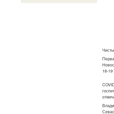
Чисты
Перва
Новос
18-19
COVID
госпи
отмеч
Влади
Севас