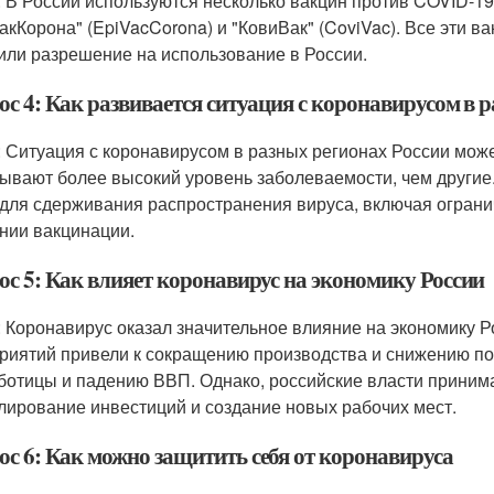
: В России используются несколько вакцин против COVID-19. 
акКорона" (EpiVacCorona) и "КовиВак" (CoviVac). Все эти 
или разрешение на использование в России.
ос 4: Как развивается ситуация с коронавирусом в 
: Ситуация с коронавирусом в разных регионах России мож
ывают более высокий уровень заболеваемости, чем другие
для сдерживания распространения вируса, включая ограни
нии вакцинации.
ос 5: Как влияет коронавирус на экономику России
: Коронавирус оказал значительное влияние на экономику 
риятий привели к сокращению производства и снижению пот
ботицы и падению ВВП. Однако, российские власти приним
лирование инвестиций и создание новых рабочих мест.
ос 6: Как можно защитить себя от коронавируса