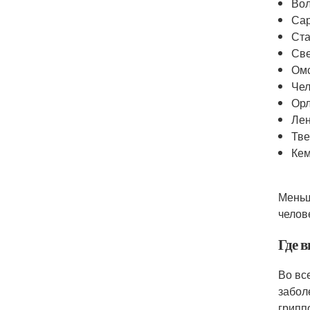
Вол
Сар
Ста
Све
Омс
Чел
Орл
Лен
Тве
Кем
Меньш
челов
Где 
Во вс
забол
грипп