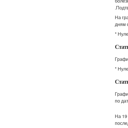
болез
.Подт
На гр
дням 
* Нул
Стат
Графи
* Нул
Стати
Графи
по да
На 19
после