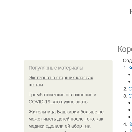
Кор
Сод
К
Популярные материалы
Экстернат в старших классах
школы
С
Тромботические осложнения и
С
COVID-19: что нужно знать
Жительница Башкирии больше не
может иметь детей после того, как
К
медики сделали ей аборт на
К