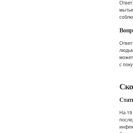
Ответ
мытье
соблю
Вопр
Ответ
людьм
может
с пок
Ско
Стат
На 19
после
инфек