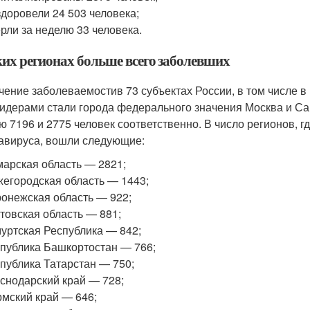
доровели 24 503 человека;
рли за неделю 33 человека.
ких регионах больше всего заболевших
чение заболеваемостив 73 субъектах России, в том числе в 
идерами стали города федерального значения Москва и Са
ю 7196 и 2775 человек соответственно. В число регионов, 
авируса, вошли следующие:
арская область — 2821;
егородская область — 1443;
онежская область — 922;
товская область — 881;
уртская Республика — 842;
публика Башкортостан — 766;
публика Татарстан — 750;
снодарский край — 728;
мский край — 646;