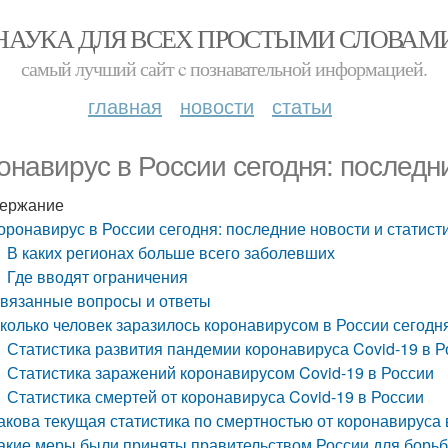
НАУКА ДЛЯ ВСЕХ ПРОСТЫМИ СЛОВАМ
самый лучший сайт c познавательной информацией.
главная
новости
статьи
онавирус в России сегодня: последн
ержание
оронавирус в России сегодня: последние новости и статист
В каких регионах больше всего заболевших
Где вводят ограничения
вязанные вопросы и ответы
колько человек заразилось коронавирусом в России сегодн
Статистика развития пандемии коронавируса Covid-19 в Р
Статистика заражений коронавирусом Covid-19 в России
Статистика смертей от коронавируса Covid-19 в России
акова текущая статистика по смертностью от коронавируса 
акие меры были приняты правительством России для борь