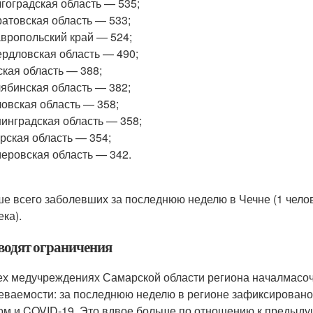
гоградская область — 535;
атовская область — 533;
вропольский край — 524;
рдловская область — 490;
кая область — 388;
ябинская область — 382;
овская область — 358;
инградская область — 358;
рская область — 354;
еровская область — 342.
е всего заболевших за последнюю неделю в Чечне (1 человек
ека).
вводят ограничения
ех медучреждениях Самарской области региона началмасоч
еваемости: за последнюю неделю в регионе зафиксировано
ом и COVID-19. Это вдвое больше по отношению к предыдущ