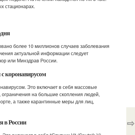
ых стационарах.
одня
ровано более 10 миллионов случаев заболевания
учения актуальной информации следует
зор или Минздрав России.
 с коронавирусом
онавирусом. Это включает в себя массовые
, ограничения на большие скопления людей,
орте, а также карантинные меры для лиц,
⇨
я в России