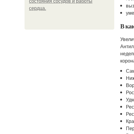
состояния сосудов и работы
выз
сердца.
уме
В ка
Увели
Антил
недел
корон
Сам
Ниж
Вор
Рос
Удм
Рес
Рес
Кра
Пер