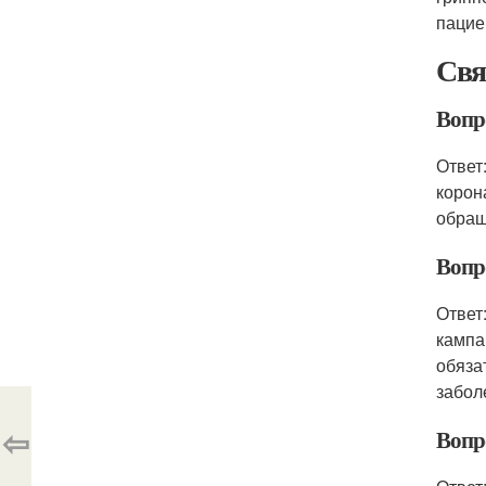
пацие
Свя
Вопр
Ответ
корон
обращ
Вопр
Ответ
кампа
обяза
забол
⇦
Вопр