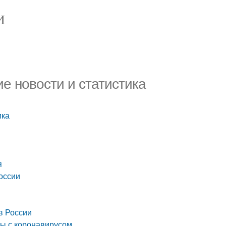
И
ие новости и статистика
ика
я
оссии
в России
бы с коронавирусом