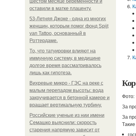
шестом месяце беременности и
К
оставили в матке плаценту.
53-Летняя Джоке - одна из многих
женщин, которым помог фонд Spijt
van Tattoo, основанный в
Роттердаме.
То, что татуировки влияют на
К
иммунную систему, в медицине
долгое время рассматривалось
лишь как гипотеза.
Кор
Вихревые микро - ГЭС на реке с
малым перепадом высоты: вода
Фото:
закручивается в бетонной камере и
вращает вертикальную турбину.
За пр
Российские ученые из нии имени
За пр
Семашко выяснили: скорость
Такие
старения напрямую зависит от
гос