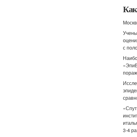
Как
Москв
Учены
оцени
с пол
Наибо
«ЭпиВ
пораж
Иссле
эпиде
сравн
«Спут
инсти
италь
3-4 р