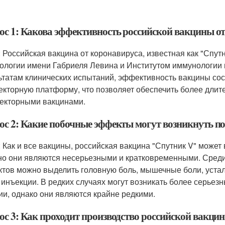
ос 1: Какова эффективность российской вакцины о
: Российская вакцина от коронавируса, известная как "Спут
ологии имени Габриеля Левина и Институтом иммунологии 
ьтатам клинических испытаний, эффективность вакцины сос
екторную платформу, что позволяет обеспечить более длит
екторными вакцинами.
ос 2: Какие побочные эффекты могут возникнуть п
: Как и все вакцины, российская вакцина "Спутник V" мож
о они являются несерьезными и кратковременными. Сред
тов можно выделить головную боль, мышечные боли, устал
 инъекции. В редких случаях могут возникать более серьез
ии, однако они являются крайне редкими.
ос 3: Как проходит производство российской вакци