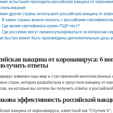
акие испытания проходила российская вакцина от коронави
спользования
акие другие страны используют российскую вакцину от кор
В какие страны можно поехать с российским сертификато
Где кроме сертификата нужен ПЦР-тест?
Где россияне могут проконсультироваться по вопросам с
ак быстро может быть произведены дополнительные дозы р
сийская вакцина от коронавируса: 6 во
получить ответы
авирус изменил наш мир и стал причиной многочисленных 
рвых стран, которая разработала и запустила вакцину от ко
сов, на которые вы хотели бы получить ответы о российской
Какова эффективность российской вакц
йская вакцина от коронавируса, известный как "Спутник V"