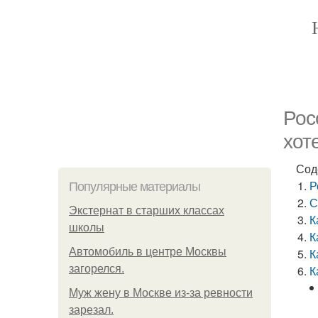
Рос
хот
Сод
Р
Популярные материалы
С
Экстернат в старших классах
К
школы
К
Автомобиль в центре Москвы
К
загорелся.
К
Mуж жену в Москве из-за ревности
зарезал.