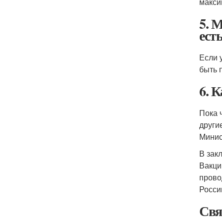
макси
5. 
ест
Если 
быть 
6. 
Пока 
други
Минис
В зак
Вакци
прово
Росси
Свя