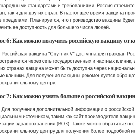
народными стандартами и требованиями. Россия стремится
ан, так и для других стран. В настоящее время вакцина про
ее пределами. Планируется, что производство вакцины буде
ечить ее доступность для большего числа людей.
ос 6: Как можно получить российскую вакцину от 
: Российская вакцина "Спутник V" доступна для граждан Рос
остраняется через сеть государственных и частных клиник,
гих странах вакцина может быть доступна через националь
ые клиники. Для получения вакцины рекомендуется обраща
оохранительному центру.
ос 7: Как можно узнать больше о российской вакцин
: Для получения дополнительной информации о российской
циальным источникам, таким как сайт производителя вакци
изации здравоохранения (ВОЗ). Также можно обратиться к 
оохранительному центру для получения более подробной и