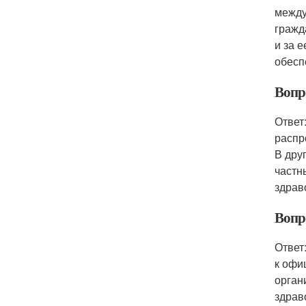
между
гражд
и за 
обесп
Вопр
Ответ
распр
В дру
частн
здрав
Вопр
Ответ
к офи
орган
здрав