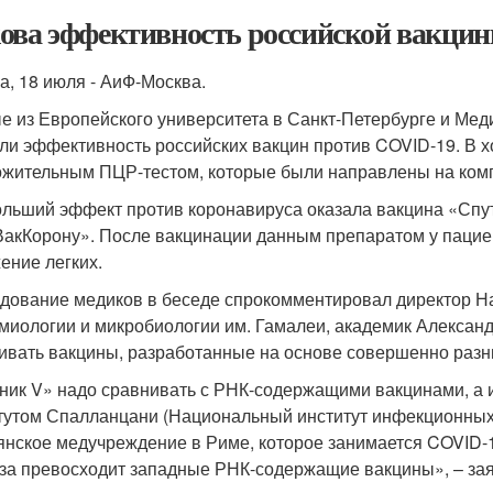
ова эффективность российской вакцин
а, 18 июля - АиФ-Москва.
е из Европейского университета в Санкт-Петербурге и Мед
ли эффективность российских вакцин против COVID-19. В 
ожительным ПЦР-тестом, которые были направлены на ком
льший эффект против коронавируса оказала вакцина «Спу
акКорону». После вакцинации данным препаратом у пацие
ение легких.
дование медиков в беседе спрокомментировал директор На
миологии и микробиологии им. Гамалеи, академик Александ
ивать вакцины, разработанные на основе совершенно разн
ник V» надо сравнивать с РНК-содержащими вакцинами, а им
тутом Спалланцани (Национальный институт инфекционных
янское медучреждение в Риме, которое занимается COVID-19
аза превосходит западные РНК-содержащие вакцины», – зая