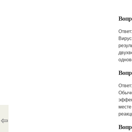
Вопр
Ответ
Вирус
резул
двухв
однов
Вопр
Ответ
Обычн
эффек
месте
реакц
⇦
Вопр