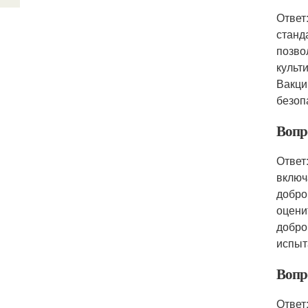
Ответ
станд
позво
культ
Вакци
безоп
Вопр
Ответ
включ
добро
оцени
добро
испыт
Вопр
Ответ