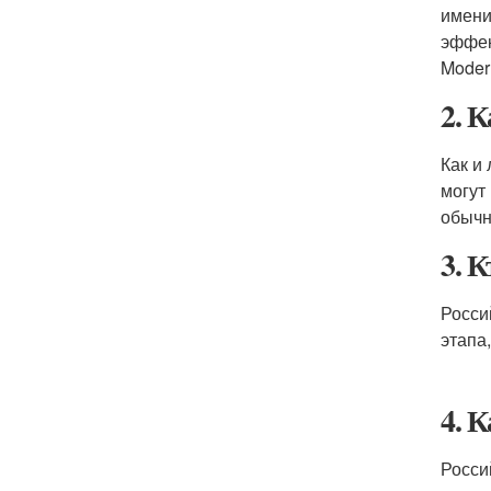
имени
эффек
Modern
2. 
Как и
могут
обычн
3. 
Росси
этапа
4. 
Росси