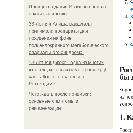
К
Принцесса дании Изабелла пошла
и
служить в армию.
К
33-Летняя Алиша макдугалл
принимала препараты для
похудения на фоне
К
полиэндокринного метаболического
овариального синдрома.
53-Летняя Джоке - одна из многих
Рос
женщин, которым помог фонд Spijt
бы 
van Tattoo, основанный в
Роттердаме.
Корон
Чего ждать после прививки:
из пе
основные симптомы и
вопро
рекомендации
1. 
Росси