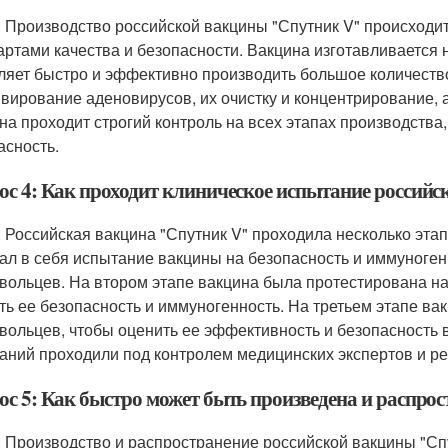
: Производство российской вакцины "Спутник V" происходи
артами качества и безопасности. Вакцина изготавливается
ляет быстро и эффективно производить большое количество
ивирование аденовирусов, их очистку и концентрирование, а
на проходит строгий контроль на всех этапах производства
асность.
ос 4: Как проходит клиническое испытание россий
: Российская вакцина "Спутник V" проходила несколько эта
ал в себя испытание вакцины на безопасность и иммуноге
вольцев. На втором этапе вакцина была протестирована на
ть ее безопасность и иммуногенность. На третьем этапе в
вольцев, чтобы оценить ее эффективность и безопасность 
аний проходили под контролем медицинских экспертов и р
ос 5: Как быстро может быть произведена и распро
: Производство и распространение российской вакцины "Спу