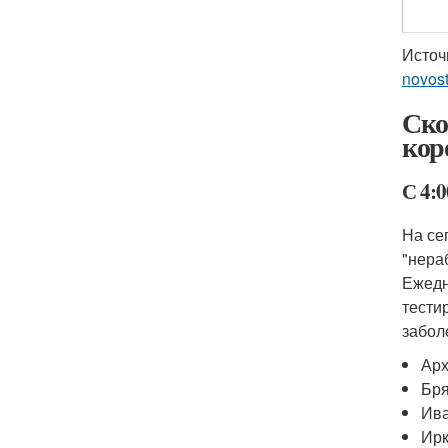
Источ
novost
Ско
кор
С 4:
На се
"нера
Ежедн
тести
забол
Арх
Бря
Ива
Ирк