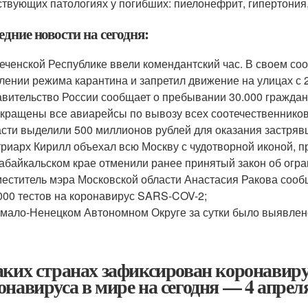
ствующих патологиях у погибших: пиелонефрит, гипертония
дние новости на сегодня:
еченской Республике ввели комендантский час. В своем с
лении режима карантина и запретил движение на улицах с 2
вительство России сообщает о пребывании 30.000 граждан
кращены все авиарейсы по вывозу всех соотечественников
сти выделили 500 миллионов рублей для оказания застря
риарх Кирилл объехал всю Москву с чудотворной иконой, п
абайкальском крае отменили ранее принятый закон об огр
еститель мэра Московской области Анастасия Ракова сооб
000 тестов на коронавирус SARS-COV-2;
мало-Ненецком Автономном Округе за сутки было выявлено
аких странах зафиксирован коронавирус
онавируса в мире на сегодня — 4 апреля