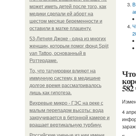
В
может иметь детей после того, как
а
медики сделали ей аборт на
шестом месяце беременности и
Ч
оставили в матке плаценту.
2
53-Летняя Джоке - одна из многих
женщин, которым помог фонд Spijt
van Tattoo, основанный в
Роттердаме.
Что
То, что татуировки влияют на
кор
иммунную систему, в медицине
582
долгое время рассматривалось
лишь как гипотеза.
Измен
Вихревые микро - ГЭС на реке с
малым перепадом высоты: вода
4 апр
закручивается в бетонной камере и
инфор
вращает вертикальную турбину.
зараж
Российские ученые из нии имени