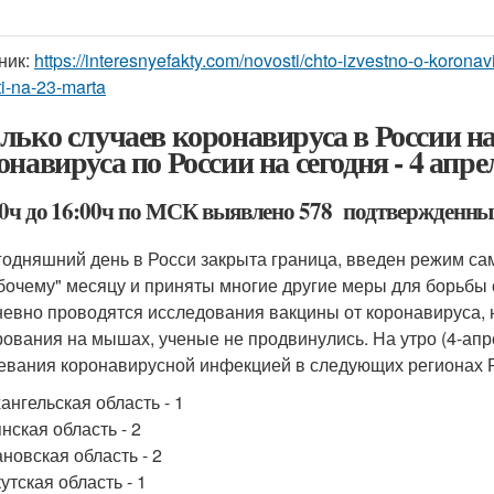
ник:
https://interesnyefakty.com/novosti/chto-izvestno-o-koron
i-na-23-marta
лько случаев коронавируса в России н
онавируса по России на сегодня - 4 апре
00ч до 16:00ч по МСК выявлено 578 подтвержденны
годняшний день в Росси закрыта граница, введен режим с
бочему" месяцу и приняты многие другие меры для борьбы 
евно проводятся исследования вакцины от коронавируса, 
рования на мышах, ученые не продвинулись. На утро (4-ап
евания коронавирусной инфекцией в следующих регионах 
ангельская область - 1
нская область - 2
новская область - 2
утская область - 1