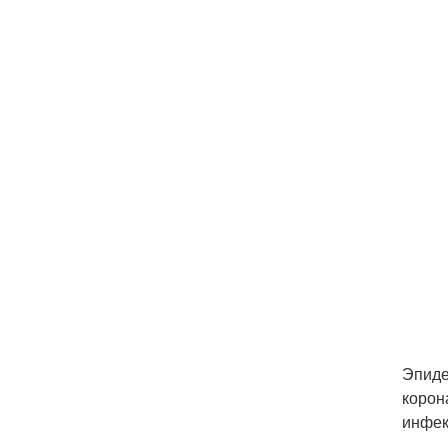
Эпиде
корон
инфек