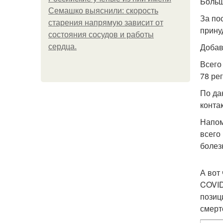
Больш
Семашко выяснили: скорость
За по
старения напрямую зависит от
прину
состояния сосудов и работы
Добав
сердца.
Всего
78 ре
По да
конта
Напом
всего
болез
А вот
COVID
позиц
смерт