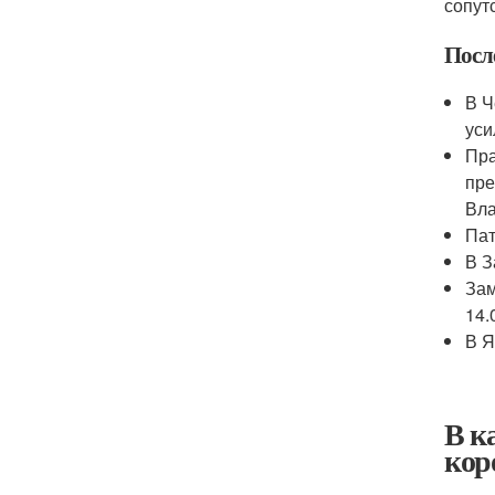
сопут
После
В Ч
уси
Пра
пре
Вла
Пат
В З
Зам
14.
В Я
В к
кор