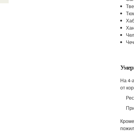
Тве
Тюм
Хаб
Хан
Чел
Чеч
Умер
На 4-
от ко
Рес
При
Кроме
пожил