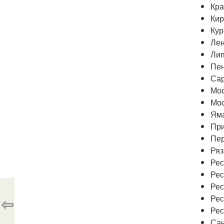
Кра
Кир
Кур
Лен
Лип
Пен
Сар
Мос
Мос
Яма
При
Пер
Ряз
Рес
Рес
Рес
Рес
⇦
Рес
Сан