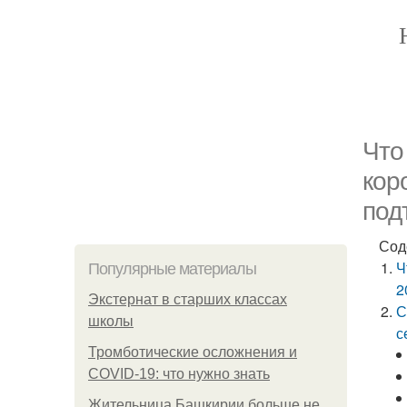
Что
кор
под
Сод
Ч
Популярные материалы
2
Экстернат в старших классах
С
школы
с
Тромботические осложнения и
COVID-19: что нужно знать
Жительница Башкирии больше не