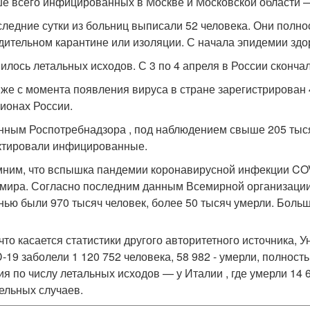
е всего инфицированных в Москве и Московской области —
следние сутки из больниц выписали 52 человека. Они полн
дительном карантине или изоляции. С начала эпидемии зд
илось летальных исходов. С 3 по 4 апреля в России скончал
 же с момента появления вируса в стране зарегистрирован
гионах России.
нным Роспотребнадзора , под наблюдением свыше 205 тысяч 
ктировали инфицированные.
ним, что вспышка пандемии коронавирусной инфекции COV
 мира. Согласно последним данным Всемирной организаци
нью были 970 тысяч человек, более 50 тысяч умерли. Боль
 что касается статистики другого авторитетного источника, 
-19 заболели 1 120 752 человека, 58 982 - умерли, полнос
ия по числу летальных исходов — у Италии , где умерли 14 
ельных случаев.