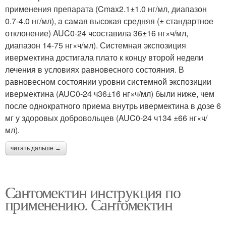
применения препарата (Cmax2.1±1.0 нг/мл, диапазон
0.7-4.0 нг/мл), а самая высокая средняя (± стандартное
отклонение) AUC0-24 чсоставила 36±16 нг×ч/мл,
диапазон 14-75 нг×ч/мл). Системная экспозиция
ивермектина достигала плато к концу второй недели
лечения в условиях равновесного состояния. В
равновесном состоянии уровни системной экспозиции
ивермектина (AUC0-24 ч36±16 нг×ч/мл) были ниже, чем
после однократного приема внутрь ивермектина в дозе 6
мг у здоровых добровольцев (AUC0-24 ч134 ±66 нг×ч/
мл).
читать дальше →
Сантомектин инструкция по
применению. Сантомектин