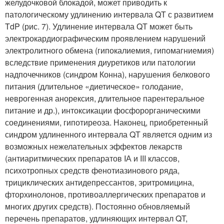
желудочковой блокадой, может приводить к
патологическому удлинению интервала QT с развитием
TdP (рис. 7). Удлинение интервала QT может быть
электрокардиографическим проявлением нарушений
электролитного обмена (гипокалиемия, гипомагниемия)
вследствие применения диуретиков или патологии
надпочечников (синдром Конна), нарушения белкового
питания (длительное «диетическое» голодание,
неврогенная анорексия, длительное парентеральное
питание и др.), интоксикации фосфорорганическими
соединениями, гипотиреоза. Наконец, приобретенный
синдром удлиненного интервала QT является одним из
возможных нежелательных эффектов лекарств
(антиаритмических препаратов IА и III классов,
психотропных средств фенотиазинового ряда,
трициклических антидепрессантов, эритромицина,
фторхинолонов, противоаллергических препаратов и
многих других средств). Постоянно обновляемый
перечень препаратов, удлиняющих интервал QT,