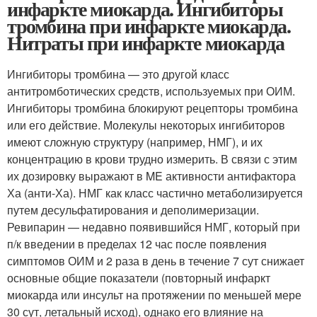
инфаркте миокарда. Ингибиторы
тромбина при инфаркте миокарда.
Нитраты при инфаркте миокарда
Ингибиторы тромбина — это другой класс
антитромботических средств, используемых при ОИМ.
Ингибиторы тромбина блокируют рецепторы тромбина
или его действие. Молекулы некоторых ингибиторов
имеют сложную структуру (например, НМГ), и их
концентрацию в крови трудно измерить. В связи с этим
их дозировку выражают в ME активности антифактора
Ха (анти-Ха). НМГ как класс частично метаболизируется
путем десульфатирования и деполимеризации.
Ревипарин — недавно появившийся НМГ, который при
п/к введении в пределах 12 час после появления
симптомов ОИМ и 2 раза в день в течение 7 сут снижает
основные общие показатели (повторный инфаркт
миокарда или инсульт на протяжении по меньшей мере
30 сут, летальный исход), однако его влияние на