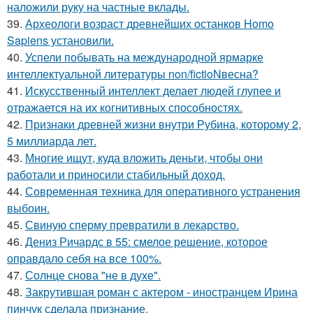
наложили руку на частные вклады.
39.
Археологи возраст древнейших останков Homo
Sapiens установили.
40.
Успели побывать на международной ярмарке
интеллектуальной литературы non/fictioNвесна?
41.
Искусственный интеллект делает людей глупее и
отражается на их когнитивных способностях.
42.
Признаки древней жизни внутри Рубина, которому 2,
5 миллиарда лет.
43.
Многие ищут, куда вложить деньги, чтобы они
работали и приносили стабильный доход.
44.
Современная техника для оперативного устранения
выбоин.
45.
Свиную сперму превратили в лекарство.
46.
Дениз Ричардс в 55: смелое решение, которое
оправдало себя на все 100%.
47.
Солнце снова "не в духе".
48.
Закрутившая роман с актером - иностранцем Ирина
пинчук сделала признание.