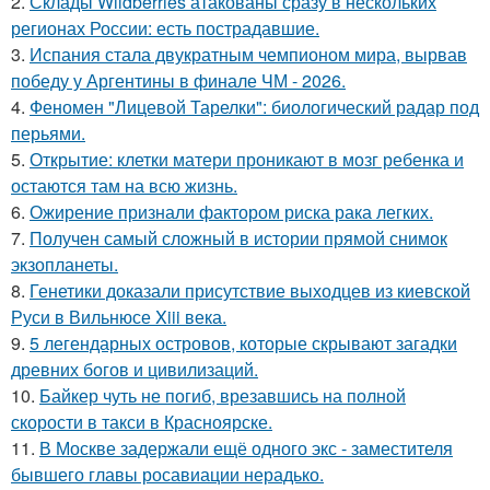
2.
Склады Wildberries атакованы сразу в нескольких
регионах России: есть пострадавшие.
3.
Испания стала двукратным чемпионом мира, вырвав
победу у Аргентины в финале ЧМ - 2026.
4.
Феномен "Лицевой Тарелки": биологический радар под
перьями.
5.
Открытие: клетки матери проникают в мозг ребенка и
остаются там на всю жизнь.
6.
Ожирение признали фактором риска рака легких.
7.
Получен самый сложный в истории прямой снимок
экзопланеты.
8.
Генетики доказали присутствие выходцев из киевской
Руси в Вильнюсе Xiii века.
9.
5 легендарных островов, которые скрывают загадки
древних богов и цивилизаций.
10.
Байкер чуть не погиб, врезавшись на полной
скорости в такси в Красноярске.
11.
В Москве задержали ещё одного экс - заместителя
бывшего главы росавиации нерадько.