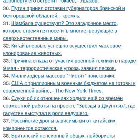
аэропорту его встретит Токаев, - Ушаков.
30.
Путин принял отставки губернаторов брянской и
белгородской областей, - кремль.
31.
Шамбала существует? Это загадочное место,
которое стремятся посетить многие, верующие в
сверхъестественные миры.
32.
Китай впервые успешно осуществил массовое
клонирование животных.
33.
Причина отказа от участия военной техники в параде
9 мая - террористическая угроза, заявил песков.
34.
Миллиардеры массово "Чистят" поисковики.
35.
США с триллионным военным бюджетом не готовы к
современной войне, - The New York Times.
36.
Слухи об их отношениях ходили ещё со времён
совместной работы на проекте "Звёзды в Джунглях", где
галустян выступал в роли ведущего.
37.
Российские дроны зависимыми от китайских
компонентов остаются.
38.
Британский пенсионный общак: лейбористы