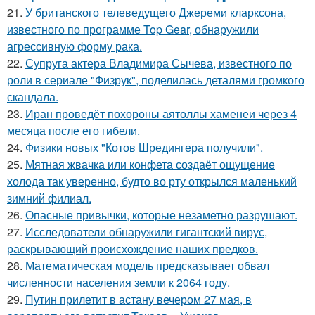
21.
У британского телеведущего Джереми кларксона,
известного по программе Top Gear, обнаружили
агрессивную форму рака.
22.
Супруга актера Владимира Сычева, известного по
роли в сериале "Физрук", поделилась деталями громкого
скандала.
23.
Иран проведёт похороны аятоллы хаменеи через 4
месяца после его гибели.
24.
Физики новых "Котов Шредингера получили".
25.
Мятная жвачка или конфета создаёт ощущение
холода так уверенно, будто во рту открылся маленький
зимний филиал.
26.
Опасные привычки, которые незаметно разрушают.
27.
Исследователи обнаружили гигантский вирус,
раскрывающий происхождение наших предков.
28.
Математическая модель предсказывает обвал
численности населения земли к 2064 году.
29.
Путин прилетит в астану вечером 27 мая, в