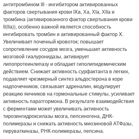
антитромбином III - ингибитором активированных
факторов свертывания крови IXa, Ха, ХIа, ХIIа и
тромбина (активированного фактор свертывания крови
II(IIа)), особенно важной является способность
ингибировать тромбин и активированный фактор X.
Увеличивает почечный кровоток; повышает
сопротивление сосудов мозга, уменьшает активность
мозговой гиалуронидазы, активирует
липопротеинлипазу и обладает гиполипидемическим
действием. Снижает активность сурфактанта в легких,
подавляет чрезмерный синтез альдостерона в коре
надпочечников, связывает адреналин, модулирует
реакцию яичников на гормональные стимулы, усиливает
активность паратгормона. В результате взаимодействия
с ферментами может увеличивать активность
тирозингидроксилазы мозга, пепсиногена, ДНК-
полимеразы и снижать активность миозиновой АТФазы,
пируваткиназы, РНК-полимеразы, пепсина.