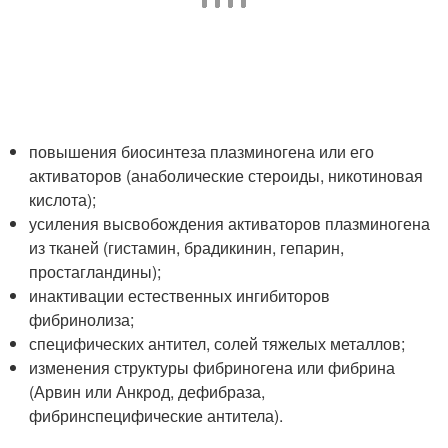
повышения биосинтеза плазминогена или его
активаторов (анаболические стероиды, никотиновая
кислота);
усиления высвобождения активаторов плазминогена
из тканей (гистамин, брадикинин, гепарин,
простагландины);
инактивации естественных ингибиторов
фибринолиза;
специфических антител, солей тяжелых металлов;
изменения структуры фибриногена или фибрина
(Арвин или Анкрод, дефибраза,
фибринспецифические антитела).