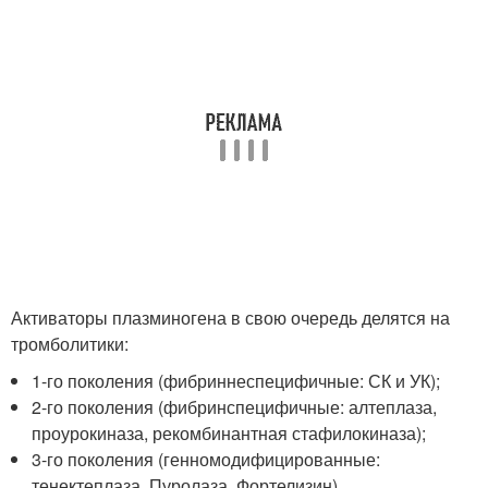
Активаторы плазминогена в свою очередь делятся на
тромболитики:
1-го поколения (фибриннеспецифичные: СК и УК);
2-го поколения (фибринспецифичные: алтеплаза,
проурокиназа, рекомбинантная стафилокиназа);
3-го поколения (генномодифицированные:
тенектеплаза, Пуролаза, Фортелизин).