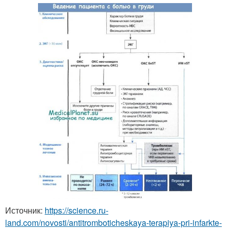
Источник:
https://science.ru-
land.com/novosti/antitromboticheskaya-terapiya-pri-infarkte-