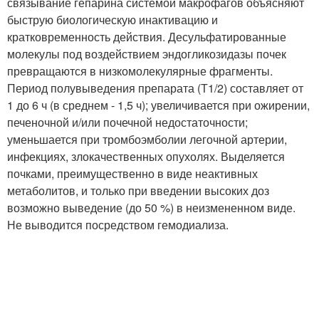
связывание гепарина системой макрофагов объясняют
быструю биологическую инактивацию и
кратковременность действия. Десульфатированные
молекулы под воздействием эндогликозидазы почек
превращаются в низкомолекулярные фрагменты.
Период полувыведения препарата (Т
1/2
) составляет от
1 до 6 ч (в среднем - 1,5 ч); увеличивается при ожирении,
печеночной и/или почечной недостаточности;
уменьшается при тромбоэмболии легочной артерии,
инфекциях, злокачественных опухолях. Выделяется
почками, преимущественно в виде неактивных
метаболитов, и только при введении высоких доз
возможно выведение (до 50 %) в неизмененном виде.
Не выводится посредством гемодиа­лиза.