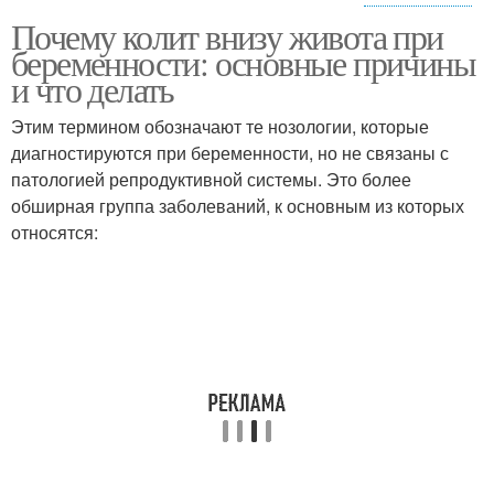
Почему колит внизу живота при
Патологические
Общие причины
беременности: основные причины
факторы
и что делать
Этим термином обозначают те нозологии, которые
Патологические
диагностируются при беременности, но не связаны с
Хирургические причины
состояния
патологией репродуктивной системы. Это более
обширная группа заболеваний, к основным из которых
относятся:
Частые причины
Частая причина