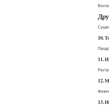
Воспа
Дру
Сущес
10. Т
Продо
11. И
Расту
12. 
Физич
13. 