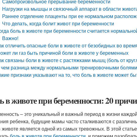
Самопроизвольное прерывание беременности
Нагрузки на мышцы и связочный аппарат в области живот
Раннее отделение плаценты при ее нормальном располо
Что делать, когда болит живот при беременности
огда боль в животе при беременности считается нормально
Важно!
ак отличить опасные боли в животе от безобидных во врем
ожет ли газ быть причиной боли в животе у беременных
ак связаны боли в животе с растяжками мышц (боль от круг
 чем разница между нормальными тренировочными болями
акие признаки указывают на то, что боль в животе может 
ь в животе при беременности: 20 причи
енность – это уникальный и важный период в жизни каждо
ния ребенка, будущие мамы часто сталкиваются с различ
в животе является одной из самых тревожных. В этой стать
кать
боль в животе при беременности
, и поможем разобратьс