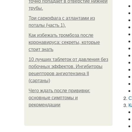
точно попадает в отверстие нижней
трубы.
Три саркофага с атлантами из
поталы (часть 1).
Как избежать тромбоза после
коронавируса: секреты, которые
стоит знать
10 лучших таблеток от давления без
побочных эффектов. Ингибиторы
рецепторов ангиотензина ІІ
(сартаны)
Чего ждать после прививки:
С
основные симптомы и
К
рекомендации