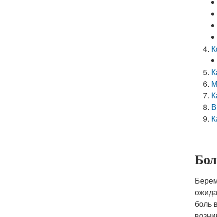
К
К
М
К
В
К
Бол
Берем
ожида
боль 
возни