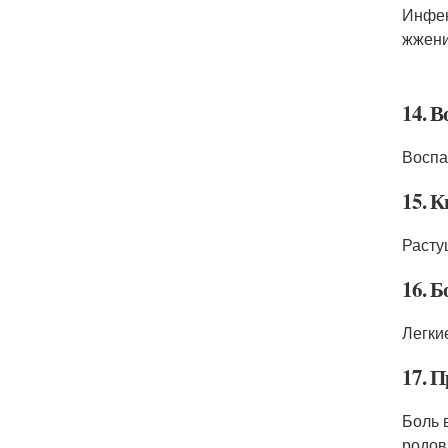
Инфек
жжени
14. 
Воспа
15. 
Расту
16. 
Легки
17. 
Боль 
родов