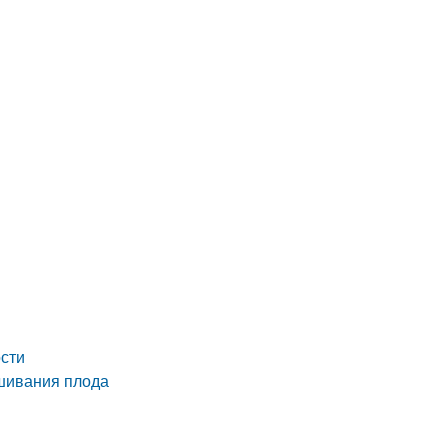
ости
шивания плода