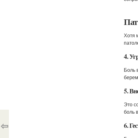
Пат
Хотя 
патол
4. У
Боль 
берем
5. В
Это с
боль 
⇦
6. Г