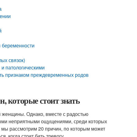
а
жении
й
я беременности
лых связок)
 и патологическими
быть признаком преждевременных родов
н, которые стоит знать
й женщины. Однако, вместе с радостью
ными неприятными ощущениями, среди которых
е мы рассмотрим 20 причин, по которым может
я, когда стоит бить тревогу.