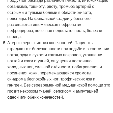
продуктов распада различной тяжести, интоксикацию
организма, тошноту, рвоту, тромбоз артерий с
острыми и тупыми болями в области живота,
поясницы. На финальной стадии у больного
развиваются ишемическая нефропатия,
нефроцирроз, почечная недостаточность, болезни
сердца.
Атеросклероз нижних конечностей. Пациенты
страдают от: болезненности при ходьбе и в состоянии
покоя, зуда и сухости кожных покровов, утолщения
ногтей и кожи ступней, ощущения постоянно
холодных ног, сильной отёчности, побагровения и
посинения кожи, перемежающейся хромоты,
синдрома беспокойных ног, трофических язв и
гангрен. Без своевременной медицинской помощи это
грозит некрозом тканей, сепсисом и ампутацией
одной или обеих конечностей.