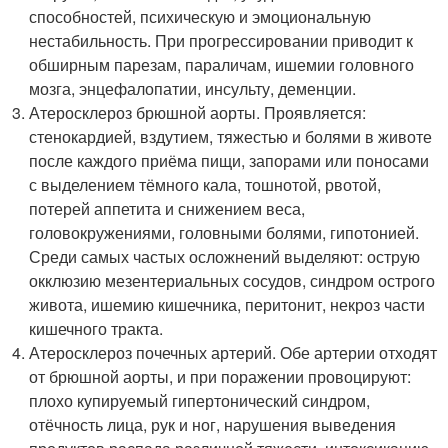
способностей, психическую и эмоциональную
нестабильность. При прогрессировании приводит к
обширным парезам, параличам, ишемии головного
мозга, энцефалопатии, инсульту, деменции.
Атеросклероз брюшной аорты. Проявляется:
стенокардией, вздутием, тяжестью и болями в животе
после каждого приёма пищи, запорами или поносами
с выделением тёмного кала, тошнотой, рвотой,
потерей аппетита и снижением веса,
головокружениями, головными болями, гипотонией.
Среди самых частых осложнений выделяют: острую
окклюзию мезентериальных сосудов, синдром острого
живота, ишемию кишечника, перитонит, некроз части
кишечного тракта.
Атеросклероз почечных артерий. Обе артерии отходят
от брюшной аорты, и при поражении провоцируют:
плохо купируемый гипертонический синдром,
отёчность лица, рук и ног, нарушения выведения