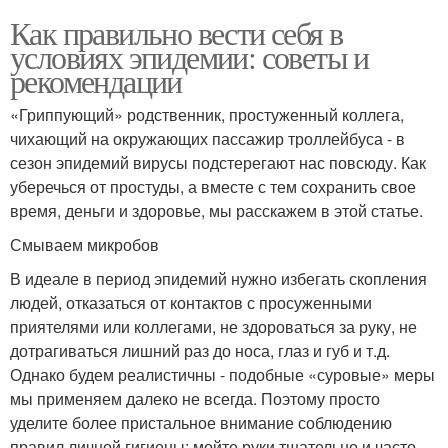
Как правильно вести себя в
условиях эпидемии: советы и
рекомендации
«Гриппующий» родственник, простуженный коллега,
чихающий на окружающих пассажир троллейбуса - в
сезон эпидемий вирусы подстерегают нас повсюду. Как
уберечься от простуды, а вместе с тем сохранить свое
время, деньги и здоровье, мы расскажем в этой статье.
Смываем микробов
В идеале в период эпидемий нужно избегать скопления
людей, отказаться от контактов с просуженными
приятелями или коллегами, не здороваться за руку, не
дотрагиваться лишний раз до носа, глаз и губ и т.д.
Однако будем реалистичны - подобные «суровые» меры
мы применяем далеко не всегда. Поэтому просто
уделите более пристальное внимание соблюдению
правил личной гигиены: мойте руки тщательно и часто -