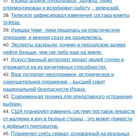
37.
К концу апреля трубопровод "Дружба" будет
отремонтирован и возобновит работу, - зеленский.
38.
Телескоп зафиксировал изменение состава кометы
3I/Atlas.
39.
Иришка Чики - пики решилась на пластическую
операцию, и мнения сразу же разделились.
40.
Эксперты раскрыли, почему в персидском заливе
нефти больше, чем где-либо еще на земле.
41.
Искусственный интеллект делает людей глупее и
отражается на их когнитивных способностях.
42.
Враг потерпел неоспоримое, историческое и
сокрушительное поражение, - высший совет
национальной безопасности Ирана.
43.
Современная техника для оперативного устранения
выбоин.
44.
США планируют изменить систему поставок лекарств
от малярии и вич в бедные страны - это может привести
к дефициту препаратов.
45.
Планируют снять сериал, основанный на реальных