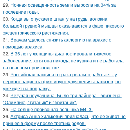
29.
Ночная освещенность земли выросла на 34% за
последние годы.
30.
Когда вы опускаете штангу на грудь, волокна
большой грудной мышцы оказываются в фазе пикового
эксцентрического растяжения.
31.
Врачам удалось снизить аллергию на арахис с
помощью арахиса.
32.
В 36 лет у женщины диагностировали тяжелое
заболевание, хотя она никогда не курила и не работала
на опасном производстве.
33.
Российская вакцина от рака реально работает - у
первого пациента фиксируют улучшения анализов, он
уже идёт на поправку.
34.
Везучая неудачница. Было три лайнера - близнеца:
"Олимпик", "титаник" и "британик".
35.
На солнце произошла вспышка M4. 3.
36.
Актриса Анна хилькевич призналась, что ее живот не
пришел в форму после третьих родов.