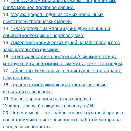
12.
"Весь Экипаж Бросился к Окнам": астронавт мкс
сняла мощное полярное сияние.
13.
Медуза цефея - один из самых необычных
обитателей тропических морей.
14.
"Благодетель" из Японии убил двух женщин и
собирал коллекцию из черепов дома.
15.
Измерение космических лучей на МКС повергло в
замешательство физиков.
16.
В густых лесах юго-восточной Азии живёт птица,
которую почти невозможно заметить, даже стоя рядом.
17.
Тайны гор. Безлюдные, неприступные горы хранят
немало тайн.
18.
Терапию, омолаживающую клетки, впервые
испытали на человеке.
19.
Ученые проверили на людях первую
"Универсальную" вакцину, созданную ИИ.
20.
Полет шмеля - это крайне энергозатратный процесс,
сопоставимый по интенсивности с работой мотора на
предельных оборотах.