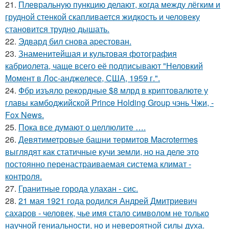
21.
Плевральную пункцию делают, когда между лёгким и
грудной стенкой скапливается жидкость и человеку
становится трудно дышать.
22.
Эдвард бил снова аpестован.
23.
Знаменитейшая и культовая фотография
кабриолета, чаще всего её подписывают "Неловкий
Момент в Лос-анджелесе, США, 1959 г.".
24.
Фбр изъяло рекордные $8 млрд в криптовалюте у
главы камбоджийской Prince Holding Group чэнь Чжи, -
Fox News.
25.
Пока все думают о целлюлите ….
26.
Девятиметровые башни термитов Macrotermes
выглядят как статичные кучи земли, но на деле это
постоянно перенастраиваемая система климат -
контроля.
27.
Гранитные города улахан - сис.
28.
21 мая 1921 года родился Андрей Дмитриевич
сахаров - человек, чье имя стало символом не только
научной гениальности, но и невероятной силы духа.