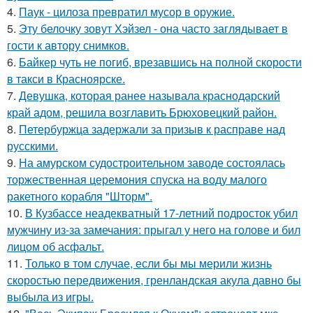
4.
Паук - цилоза превратил мусор в оружие.
5.
Эту белочку зовут Хэйзел - она часто заглядывает в
гости к автору снимков.
6.
Байкер чуть не погиб, врезавшись на полной скорости
в такси в Красноярске.
7.
Девушка, которая ранее называла краснодарский
край адом, решила возглавить Брюховецкий район.
8.
Петербуржца задержали за призыв к расправе над
русскими.
9.
На амурском судостроительном заводе состоялась
торжественная церемония спуска на воду малого
ракетного корабля "Шторм".
10.
В Кузбассе неадекватный 17-летний подросток убил
мужчину из-за замечания: прыгал у него на голове и бил
лицом об асфальт.
11.
Только в том случае, если бы мы мерили жизнь
скоростью передвижения, гренландская акула давно бы
выбыла из игры.