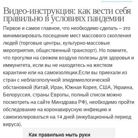
Видео-инструкция: как вести себя
Простуда с
Осложнения при
правильно в условиях пандемии
температурой
простуде
Первое и самое главное, что необходимо сделать – это
минимизировать посещение мест массового скопления
Выздоровления от
людей (торговые центры, культурно-массовые
Простуда от начала
простуды
мероприятия, общественный транспорт). Но помните,
что прогулки на свежем воздухе полезны для здоровья и
иммунитета, если вы не находитесь на жестком
карантине или на самоизоляции.Если вы приехали из
Простуды на второй
Простуды на шестой
стран с неблагополучной эпидемиологической
обстановкой (Китай, Иран, Южная Корея, США, Украина,
Белоруссия, страны Европы, полный список можно
посмотреть на сайте Минздрава РФ), необходимо пройти
Простуды без
Минералы при
обследование на коронавирусную инфекцию и
антибиотиков
простуде
самоизолироваться на 14 дней (инкубационный период
вируса).