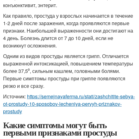
конъюнктивит, энтерит.
Как правило, простуда у взрослых начинается в течение
1-2 дней после заражения, когда проявляются первые
признаки. Наибольшей выраженности они достигают на
4 день. Болезнь длится от 7 до 10 дней, если не
возникнут осложнения.
Одним из видов простуды является грипп. Отличается
выраженной интоксикацией, повышением температуры
более 37,5⁰, сильным кашлем, головными болями.
Первые симптомы простуды при гриппе появляются
резко и все сразу.
Источник:
https://semejnayaferma.ru/stati/zashchitite-sebya-
ot-prostudy-10-sposobov-lecheniya-pervyh-priznakov-
prostudy
Какие симптомы могут быть
первыми признаками простуды