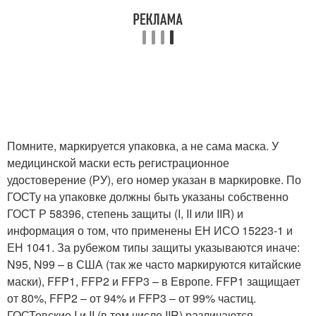
Помните, маркируется упаковка, а не сама маска. У
медицинской маски есть регистрационное
удостоверение (РУ), его номер указан в маркировке. По
ГОСТу на упаковке должны быть указаны собственно
ГОСТ Р 58396, степень защиты (I, II или IIR) и
информация о том, что применены ЕН ИСО 15223-1 и
ЕН 1041. За рубежом типы защиты указываются иначе:
N95, N99 – в США (так же часто маркируются китайские
маски), FFP1, FFP2 и FFP3 – в Европе. FFP1 защищает
от 80%, FFP2 – от 94% и FFP3 – от 99% частиц.
ГОСТовские I и II (в том числе IIR) различаются