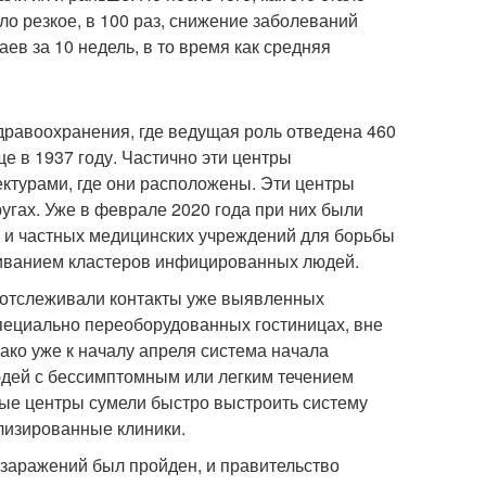
о резкое, в 100 раз, снижение заболеваний
ев за 10 недель, в то время как средняя
дравоохранения, где ведущая роль отведена 460
е в 1937 году. Частично эти центры
ктурами, где они расположены. Эти центры
угах. Уже в феврале 2020 года при них были
х и частных медицинских учреждений для борьбы
еживанием кластеров инфицированных людей.
 отслеживали контакты уже выявленных
пециально переоборудованных гостиницах, вне
ако уже к началу апреля система начала
юдей с бессимптомным или легким течением
ные центры сумели быстро выстроить систему
лизированные клиники.
к заражений был пройден, и правительство