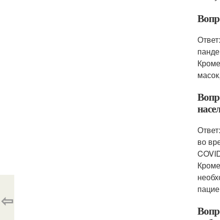
Вопр
Ответ
панде
Кроме
масок
Вопр
насе
Ответ
во вр
COVID
Кроме
необх
пацие
⇦
Вопр