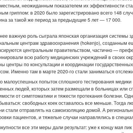
местным, неожиданным показателем их эффективности стал
ным гриппом: в 2020 было зарегистрировано всего 148 случа
ина за такой же период за предыдущие 5 лет — 17 000.
нее важную роль сыграла японская организация системы з
нальным центрам здравоохранения (hokenjo), созданным ещ
сируются центральным правительством, частично — префе
инировали всю работу медицинских учреждений в своих окр
ны центры по консультации и координации государственны
усом. Именно там в марте 2020-го стали заниматься отсл
о малоуспешных попыток сплошного тестирования медики
енных людей, которых затем размещали в больницах или с
имости от симптоматики и тяжести протекания болезни. Одн
бываться: свободных коек оставалось все меньше. Тогда л
ни стали отправлять на самоизоляцию домой. А региональ
ровки пациентов, и тяжелые случаи направлялись в специа
окупности все эти меры дали результат: уже к концу мая пи