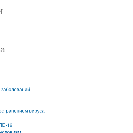
И
ха
9
й заболеваний
ространением вируса
VID-19
 условиям