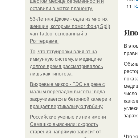
шестом месяце беременности и
К
оставили в матке плаценту.
53-Летняя Джоке - одна из многих
женщин, которым помог фонд Spijt
Япо
van Tattoo, основанный в
Роттердаме.
В это
То, что татуировки влияют на
прави
иммунную систему, в медицине
Объяв
долгое время рассматривалось
ресто
лишь как гипотеза.
показ
Вихревые микро - ГЭС на реке с
медиц
малым перепадом высоты: вода
число
закручивается в бетонной камере и
капел
вращает вертикальную турбину.
углек
зараж
Российские ученые из нии имени
Семашко выяснили: скорость
старения напрямую зависит от
Что ж