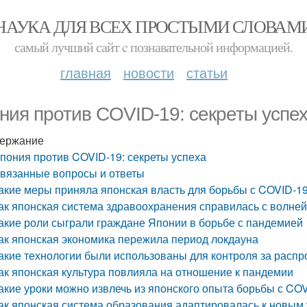
НАУКА ДЛЯ ВСЕХ ПРОСТЫМИ СЛОВАМ
самый лучший сайт c познавательной информацией.
главная
новости
статьи
ния против COVID-19: секреты успе
ержание
пония против COVID-19: секреты успеха
вязанные вопросы и ответы
акие меры приняла японская власть для борьбы с COVID-1
ак японская система здравоохранения справилась с волне
акие роли сыграли граждане Японии в борьбе с пандемией
ак японская экономика пережила период локдауна
акие технологии были использованы для контроля за расп
ак японская культура повлияла на отношение к пандемии
акие уроки можно извлечь из японского опыта борьбы с CO
ак японская система образования адаптировалась к новым