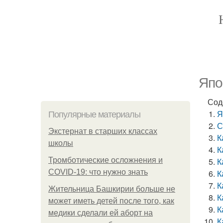
Япо
Сод
Я
Популярные материалы
С
Экстернат в старших классах
К
школы
К
Тромботические осложнения и
К
COVID-19: что нужно знать
К
К
Жительница Башкирии больше не
К
может иметь детей после того, как
К
медики сделали ей аборт на
К