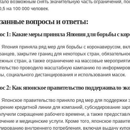
тало возможным снять значительную часть ограничений, по
0,5 на 100 000 человек.
занные вопросы и ответы:
ос 1: Какие меры приняла Япония для борьбы с ко
: Япония приняла ряд мер для борьбы с коронавирусом, вкл
ранцев, закрытие границ для некоторых стран, обязательн
ежных стран, а также ограничение на массовые мероприятия
тельство проводило масштабную кампанию по информиров
ны, социального дистанцирования и использования масок.
ос 2: Как японское правительство поддерживало эк
: Японское правительство приняло ряд мер для поддержки 
рение кредитной линии для компаний, субсидирование зар
олучили сокращение рабочего времени, а также предостав
ечение и медицинские услуги. Кроме того, японское прави
лированию внутреннего потребления, включая выдачу купоно