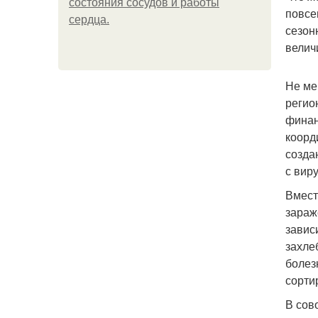
состояния сосудов и работы
повсе
сердца.
сезон
велич
Не ме
регио
финан
коорд
созда
с вир
Вмест
зараж
завис
захле
болез
сорти
В сов