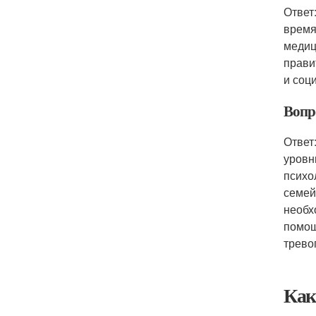
Ответ
время
медиц
прави
и соц
Вопр
Ответ
уровн
психо
семей
необх
помощ
трево
Как