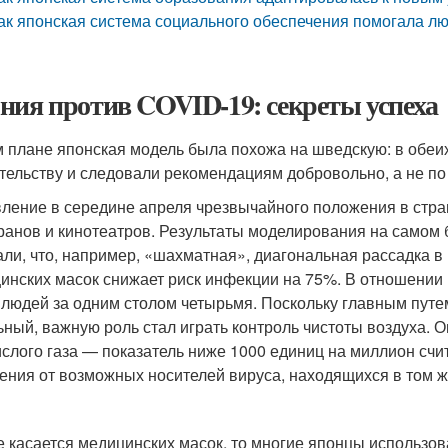
ак японская система социального обеспечения помогала л
ния против COVID-19: секреты успеха
м плане японская модель была похожа на шведскую: в обеи
тельству и следовали рекомендациям добровольно, а не п
ление в середине апреля чрезвычайного положения в стра
ранов и кинотеатров. Результаты моделирования на самом
али, что, например, «шахматная», диагональная рассадка в
инских масок снижает риск инфекции на 75%. В отношении
 людей за одним столом четырьмя. Поскольку главным пут
ьный, важную роль стал играть контроль чистоты воздуха. 
ислого газа — показатель ниже 1000 единиц на миллион сч
ения от возможных носителей вируса, находящихся в том 
е касается медицинских масок, то многие японцы использовал