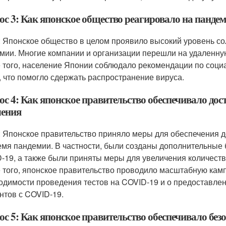
ос 3: Как японское общество реагировало на панде
: Японское общество в целом проявило высокий уровень с
мии. Многие компании и организации перешли на удаленную
 того, население Японии соблюдало рекомендации по соц
, что помогло сдержать распространение вируса.
ос 4: Как японское правительство обеспечивало до
ления
: Японское правительство приняло меры для обеспечения 
емя пандемии. В частности, были созданы дополнительные 
-19, а также были приняты меры для увеличения количеств
 того, японское правительство проводило масштабную ка
одимости проведения тестов на COVID-19 и о предоставле
нтов с COVID-19.
ос 5: Как японское правительство обеспечивало без