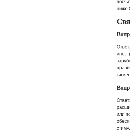
посчи
ниже 
Свя
Вопр
Ответ
иност
заруб
прави
гигие
Вопр
Ответ
расши
или п
обесп
стиму