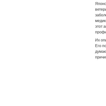
Японс
ветер
забол
медик
этот 
профи
Их оп
Его п
думаю
причи