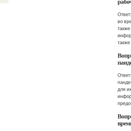
рабо
Ответ
во вр
также
инфор
также
Вопро
панд
Ответ
панде
для и
инфор
предо
Вопр
врем