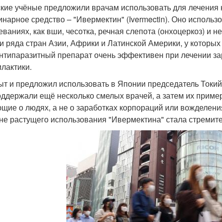
кие учёные предложили врачам использовать для лечения 
инарное средство – "Ивермектин" (Ivermectin). Оно использ
еваниях, как вши, чесотка, речная слепота (онхоцеркоз) и н
и ряда стран Азии, Африки и Латинской Америки, у которых
антипаразитный препарат очень эффективен при лечении за
лактики.
ыт и предложил использовать в Японии председатель Токий
оддержали ещё несколько смелых врачей, а затем их приме
щие о людях, а не о заработках корпораций или вожделения
не растущего использования "Ивермектина" стала стремите