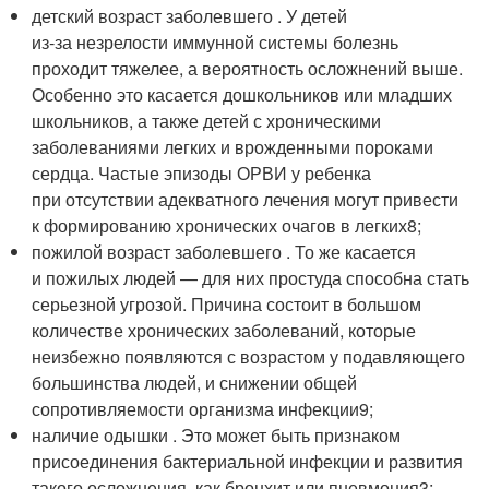
детский возраст заболевшего . У детей
из‑за незрелости иммунной системы болезнь
проходит тяжелее, а вероятность осложнений выше.
Особенно это касается дошкольников или младших
школьников, а также детей с хроническими
заболеваниями легких и врожденными пороками
сердца. Частые эпизоды ОРВИ у ребенка
при отсутствии адекватного лечения могут привести
к формированию хронических очагов в легких
8
;
пожилой возраст заболевшего . То же касается
и пожилых людей — для них простуда способна стать
серьезной угрозой. Причина состоит в большом
количестве хронических заболеваний, которые
неизбежно появляются с возрастом у подавляющего
большинства людей, и снижении общей
сопротивляемости организма инфекции
9
;
наличие одышки . Это может быть признаком
присоединения бактериальной инфекции и развития
такого осложнения, как бронхит или пневмония
3
;