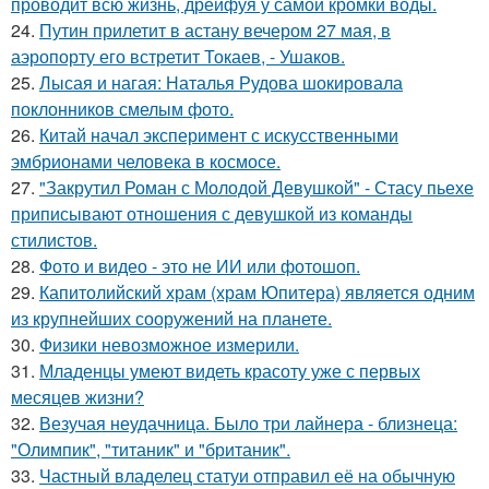
проводит всю жизнь, дрейфуя у самой кромки воды.
24.
Путин прилетит в астану вечером 27 мая, в
аэропорту его встретит Токаев, - Ушаков.
25.
Лысая и нагая: Наталья Рудова шокировала
поклонников смелым фото.
26.
Китай начал эксперимент с искусственными
эмбрионами человека в космосе.
27.
"Закрутил Роман с Молодой Девушкой" - Стасу пьехе
приписывают отношения с девушкой из команды
стилистов.
28.
Фото и видео - это не ИИ или фотошоп.
29.
Капитолийский храм (храм Юпитера) является одним
из крупнейших сооружений на планете.
30.
Физики невозможное измерили.
31.
Младенцы умеют видеть красоту уже с первых
месяцев жизни?
32.
Везучая неудачница. Было три лайнера - близнеца:
"Олимпик", "титаник" и "британик".
33.
Частный владелец статуи отправил её на обычную