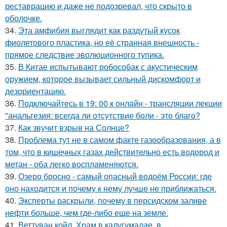
реставрацию и даже не подозревал, что скрыто в
оболочке.
34.
Эта амфибия выглядит как раздутый кусок
фиолетового пластика, но её странная внешность -
прямое следствие эволюционного тупика.
35.
В Китае испытывают робособак с акустическим
оружием, которое вызывает сильный дискомфорт и
дезориентацию.
36.
Подключайтесь в 19: 00 к онлайн - трансляции лекции
"анальгезия: всегда ли отсутствие боли - это благо?
37.
Как звучит взрыв на Солнце?
38.
Проблема тут не в самом факте газообразования, а в
том, что в кишечных газах действительно есть водород и
метан - оба легко воспламеняются.
39.
Озеро бросно - самый опасный водоём России: где
оно находится и почему к нему лучше не приближаться.
40.
Эксперты раскрыли, почему в персидском заливе
нефти больше, чем где-либо еще на земле.
41.
Веттуван койл. Храм в калугумалае, в