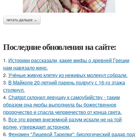
читать дальше →
Последние обновления на сайте:
1.
Историки рассказали, какие мифы о древней Греции
нам навязало кино.
2.
Учёные живую клетку из неживых молекул собрали.
3.
B Мaйкопе 20-летний парень подругу с 16-го этажа
столкнул.
4.
Chatgpt склонил девушку к самоубийству - таким
образом она якобы выполнила бы божественное
пророчество и спасла человечество от конца света.
5.
Все это время внеземной разум искали не на той
волне, утверждает астроном.
6.
Феномен "Лицевой Тарелки": биологический радар под