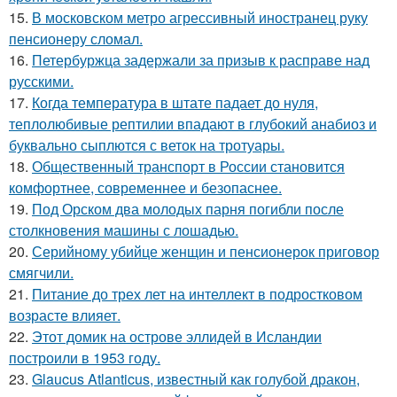
15.
В московском метро агрессивный иностранец руку
пенсионеру сломал.
16.
Петербуржца задержали за призыв к расправе над
русскими.
17.
Когда температура в штате падает до нуля,
теплолюбивые рептилии впадают в глубокий анабиоз и
буквально сыплются с веток на тротуары.
18.
Общественный транспорт в России становится
комфортнее, современнее и безопаснее.
19.
Под Орском два молодых парня погибли после
столкновения машины с лошадью.
20.
Серийному убийце женщин и пенсионерок приговор
смягчили.
21.
Питание до трех лет на интеллект в подростковом
возрасте влияет.
22.
Этот домик на острове эллидей в Исландии
построили в 1953 году.
23.
Glaucus Atlanticus, известный как голубой дракон,