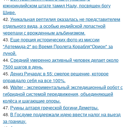
южноиндийском штате тамил Наду, посвящен богу
Шиве.
42.
Уникальная рептилия оказалась не представителем
отдельного вида, а особью индийской лопастной
черепахи с врожденным альбинизмом.
43.
Еще порция исторических фото из миссии
"Артемида-2" во Время Пролета Корабля"Орион" за
луной.
44.
Средний умеренно активный человек делает около
7500 шагов в день.
45.
Дениз Ричардс в 55: смелое решение, которое
оправдало себя на все 100%.
46.
Walter - экспериментальный экспедиционный робот с
гибридной системой передвижения, объединяющей
колёса и шагающие опоры.
47.
Руины алтаря греческой богини Деметры.
48.
В Госдуме поддержали идею ввести налог на выезд
за границу.