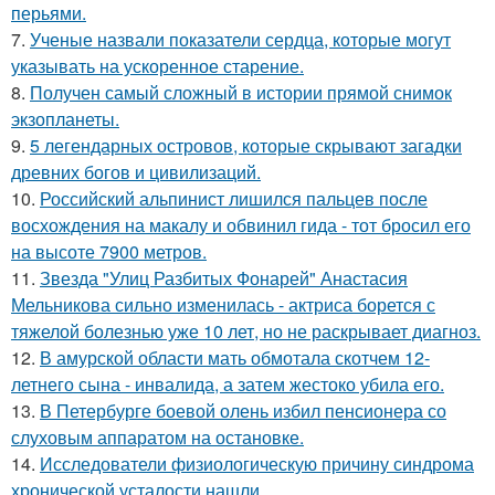
перьями.
7.
Ученые назвали показатели сердца, которые могут
указывать на ускоренное старение.
8.
Получен самый сложный в истории прямой снимок
экзопланеты.
9.
5 легендарных островов, которые скрывают загадки
древних богов и цивилизаций.
10.
Российский альпинист лишился пальцев после
восхождения на макалу и обвинил гида - тот бросил его
на высоте 7900 метров.
11.
Звезда "Улиц Разбитых Фонарей" Анастасия
Мельникова сильно изменилась - актриса борется с
тяжелой болезнью уже 10 лет, но не раскрывает диагноз.
12.
В амурской области мать обмотала скотчем 12-
летнего сына - инвалида, а затем жестоко убила его.
13.
В Петербурге боевой олень избил пенсионера со
слуховым аппаратом на остановке.
14.
Исследователи физиологическую причину синдрома
хронической усталости нашли.