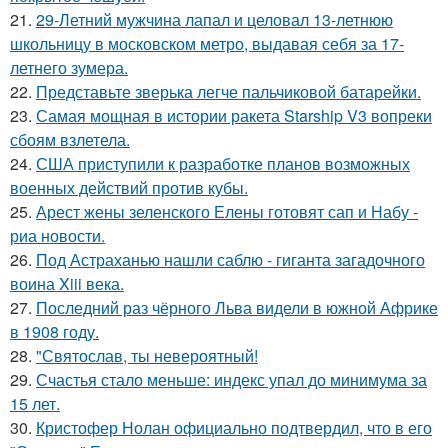
21.
29-Летний мужчина лапал и целовал 13-летнюю
школьницу в московском метро, выдавая себя за 17-
летнего зумера.
22.
Представьте зверька легче пальчиковой батарейки.
23.
Самая мощная в истории ракета Starship V3 вопреки
сбоям взлетела.
24.
США приступили к разработке планов возможных
военных действий против кубы.
25.
Арест жены зеленского Елены готовят сап и Набу -
риа новости.
26.
Под Астраханью нашли саблю - гиганта загадочного
воина Xiii века.
27.
Последний раз чёрного Льва видели в южной Африке
в 1908 году.
28.
"Святослав, ты невероятный!
29.
Счастья стало меньше: индекс упал до минимума за
15 лет.
30.
Кристофер Нолан официально подтвердил, что в его