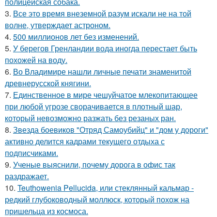
полицейская собака.
3.
Все это время внеземной разум искали не на той
волне, утверждает астроном.
4.
500 миллионов лет без изменений.
5.
У берегов Гренландии вода иногда перестает быть
похожей на воду.
6.
Во Владимире нашли личные печати знаменитой
древнерусской княгини.
7.
Единственное в мире чешуйчатое млекопитающее
при любой угрозе сворачивается в плотный шар,
который невозможно разжать без резаных ран.
8.
Звезда боевиков "Отряд Самоубийц" и "дом у дороги"
активно делится кадрами текущего отдыха с
подписчиками.
9.
Ученые выяснили, почему дорога в офис так
раздражает.
10.
Teuthowenia Pellucida, или стеклянный кальмар -
редкий глубоководный моллюск, который похож на
пришельца из космоса.