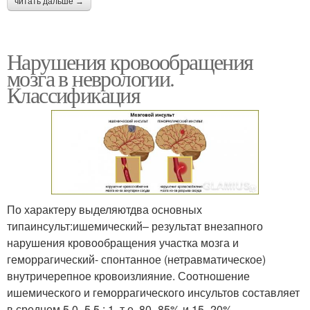
читать дальше →
Нарушения кровообращения
мозга в неврологии.
Классификация
По характеру выделяютдва основных
типаинсульт:ишемический– результат внезапного
нарушения кровообращения участка мозга и
геморрагический- спонтанное (нетравматическое)
внутричерепное кровоизлияние. Соотношение
ишемического и геморрагического инсультов составляет
в среднем 5,0–5,5 : 1, т.е. 80–85% и 15–20%