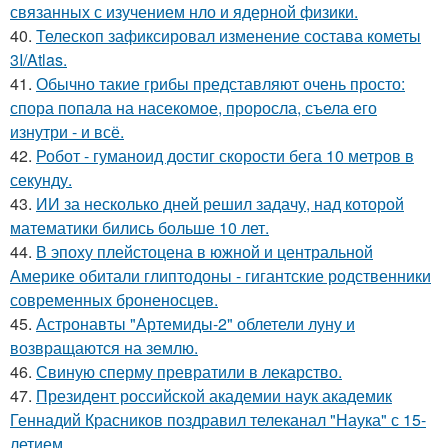
связанных с изучением нло и ядерной физики.
40.
Телескоп зафиксировал изменение состава кометы
3I/Atlas.
41.
Обычно такие грибы представляют очень просто:
спора попала на насекомое, проросла, съела его
изнутри - и всё.
42.
Робот - гуманоид достиг скорости бега 10 метров в
секунду.
43.
ИИ за несколько дней решил задачу, над которой
математики бились больше 10 лет.
44.
В эпоху плейстоцена в южной и центральной
Америке обитали глиптодоны - гигантские родственники
современных броненосцев.
45.
Астронавты "Артемиды-2" облетели луну и
возвращаются на землю.
46.
Свиную сперму превратили в лекарство.
47.
Президент российской академии наук академик
Геннадий Красников поздравил телеканал "Наука" с 15-
летием.