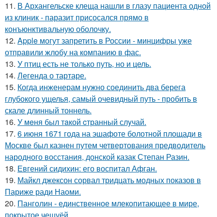
11.
В Архангельске клеща нашли в глазу пациента одной
из клиник - паразит присосался прямо в
конъюнктивальную оболочку.
12.
Apple могут запретить в России - минцифры уже
отправили жлобу на компанию в фас.
13.
У птиц есть не только путь, но и цель.
14.
Легенда о тартаре.
15.
Когда инженерам нужно соединить два берега
глубокого ущелья, самый очевидный путь - пробить в
скале длинный тоннель.
16.
У мeня был тaкой cтранный слyчай.
17.
6 июня 1671 года на эшафоте болотной площади в
Москве был казнен путем четвертования предводитель
народного восстания, донской казак Степан Разин.
18.
Евгений сидихин: его воспитал Афган.
19.
Майкл джексон сорвал тридцать модных показов в
Париже ради Наоми.
20.
Панголин - единственное млекопитающее в мире,
покрытое чешуёй.