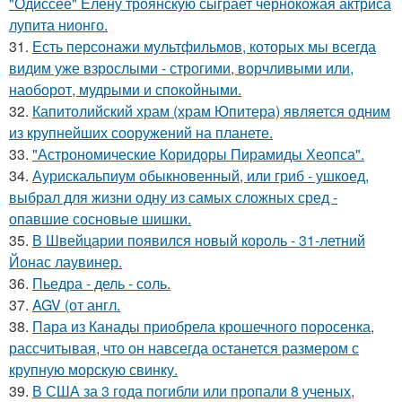
"Одиссее" Елену троянскую сыграет чернокожая актриса
лупита нионго.
31.
Есть персонажи мультфильмов, которых мы всегда
видим уже взрослыми - строгими, ворчливыми или,
наоборот, мудрыми и спокойными.
32.
Капитолийский храм (храм Юпитера) является одним
из крупнейших сооружений на планете.
33.
"Астрономические Коридоры Пирамиды Хеопса".
34.
Аурискальпиум обыкновенный, или гриб - ушкоед,
выбрал для жизни одну из самых сложных сред -
опавшие сосновые шишки.
35.
В Швейцарии появился новый король - 31-летний
Йонас лаувинер.
36.
Пьедра - дель - соль.
37.
AGV (от англ.
38.
Пара из Канады приобрела крошечного поросенка,
рассчитывая, что он навсегда останется размером с
крупную морскую свинку.
39.
В США за 3 года погибли или пропали 8 ученых,