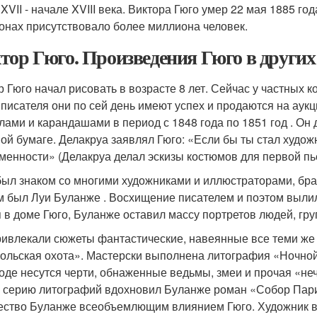
 XVII - начале XVIII века. Виктора Гюго умер 22 мая 1885 г
онах присутствовало более миллиона человек.
тор Гюго. Произведения Гюго в других
р Гюго начал рисовать в возрасте 8 лет. Сейчас у частных 
 писателя они по сей день имеют успех и продаются на ау
лами и карандашами в период с 1848 года по 1851 год . Он
ой бумаге. Делакруа заявлял Гюго: «Если бы ты стал худож
менности» (Делакруа делал эскизы костюмов для первой пь
был знаком со многими художниками и иллюстраторами, брат
м был Луи Буланже . Восхищение писателем и поэтом выли
 в доме Гюго, Буланже оставил массу портретов людей, гр
ривлекали сюжеты фантастические, навеянные все теми же
ольская охота». Мастерски выполнена литография «Ночной
оде несутся черти, обнаженные ведьмы, змеи и прочая «не
 серию литографий вдохновил Буланже роман «Собор Париж
ество Буланже всеобъемлющим влиянием Гюго. Художник в