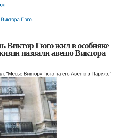
роя
 Виктора Гюго.
ль Виктор Гюго жил в особняке
 жизни назвали авеню Виктора
ал: "Месье Виктору Гюго на его Авеню в Париже"