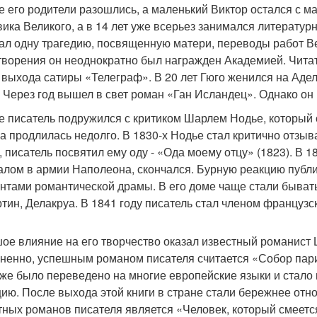
е его родители разошлись, а маленький Виктор остался с м
ика Великого, а в 14 лет уже всерьез занимался литератур
ал одну трагедию, посвященную матери, переводы работ Ве
творения он неоднократно был награжден Академией. Читат
 выхода сатиры «Телеграф». В 20 лет Гюго женился на Адел
. Через год вышел в свет роман «Ган Исландец». Однако он
е писатель подружился с критиком Шарлем Нодье, который о
а продлилась недолго. В 1830-х Нодье стал критично отзыв
, писатель посвятил ему оду - «Ода моему отцу» (1823). В 1
алом в армии Наполеона, скончался. Бурную реакцию публи
нтами романтической драмы. В его доме чаще стали быват
тин, Делакруа. В 1841 году писатель стал членом французско
ое влияние на его творчество оказал известный романист
ненно, успешным романом писателя считается «Собор пари
 же было переведено на многие европейские языки и стало 
ию. После выхода этой книги в стране стали бережнее отн
тных романов писателя является «Человек, который смеется