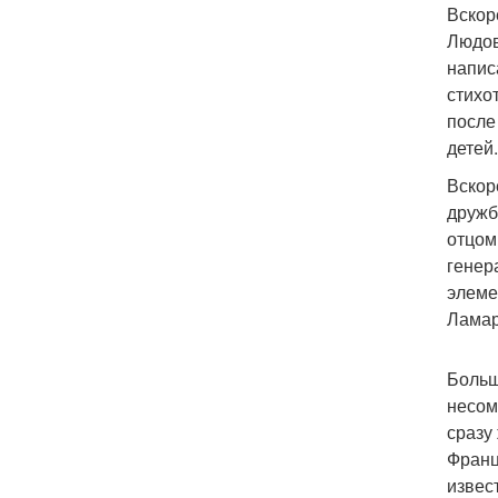
Вскор
Людов
напис
стихо
после
детей
Вскор
дружб
отцом
генер
элеме
Ламар
Больш
несом
сразу
Франц
извес