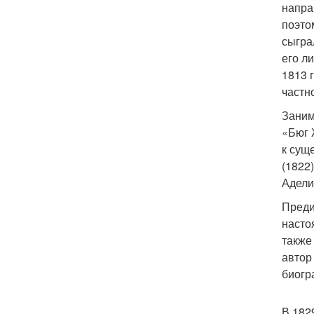
напра
поэто
сыгра
его л
1813 
частн
Заним
«Бюг 
к сущ
(1822
Адели
Преди
насто
также
автор
биогр
В 182