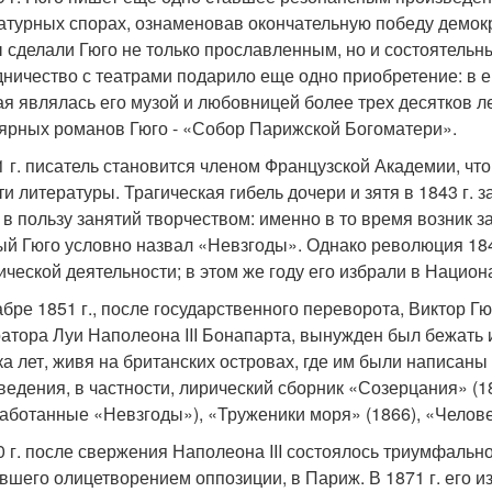
атурных спорах, ознаменовав окончательную победу демок
 сделали Гюго не только прославленным, но и состоятельны
дничество с театрами подарило еще одно приобретение: в е
ая являлась его музой и любовницей более трех десятков ле
ярных романов Гюго - «Собор Парижской Богоматери».
1 г. писатель становится членом Французской Академии, чт
ти литературы. Трагическая гибель дочери и зятя в 1843 г. 
 в пользу занятий творчеством: именно в то время возник 
ый Гюго условно назвал «Невзгоды». Однако революция 184
ической деятельности; в этом же году его избрали в Нацио
абре 1851 г., после государственного переворота, Виктор 
атора Луи Наполеона III Бонапарта, вынужден был бежать и
ка лет, живя на британских островах, где им были написан
ведения, в частности, лирический сборник «Созерцания» (
аботанные «Невзгоды»), «Труженики моря» (1866), «Человек
0 г. после свержения Наполеона III состоялось триумфально
вшего олицетворением оппозиции, в Париж. В 1871 г. его 