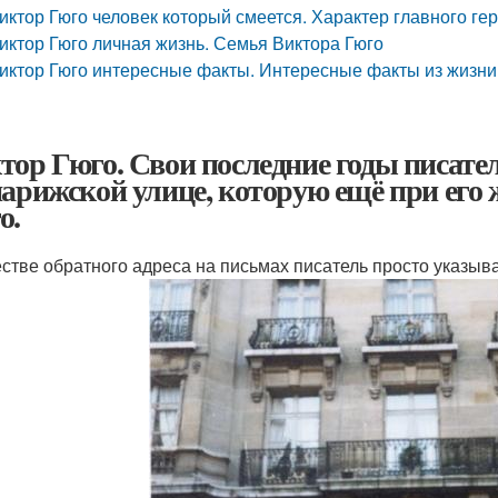
иктор Гюго человек который смеется. Характер главного ге
иктор Гюго личная жизнь. Семья Виктора Гюго
иктор Гюго интересные факты. Интересные факты из жизни
тор Гюго. Свои последние годы писате
парижской улице, которую ещё при его
о.
естве обратного адреса на письмах писатель просто указыв