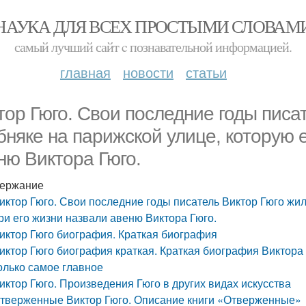
НАУКА ДЛЯ ВСЕХ ПРОСТЫМИ СЛОВАМ
самый лучший сайт c познавательной информацией.
главная
новости
статьи
тор Гюго. Свои последние годы писа
бняке на парижской улице, которую 
ню Виктора Гюго.
ержание
иктор Гюго. Свои последние годы писатель Виктор Гюго жил
ри его жизни назвали авеню Виктора Гюго.
иктор Гюго биография. Краткая биография
иктор Гюго биография краткая. Краткая биография Виктора 
олько самое главное
иктор Гюго. Произведения Гюго в других видах искусства
тверженные Виктор Гюго. Описание книги «Отверженные»