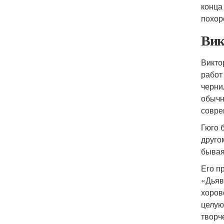
конца
похор
Вик
Викто
работ
черни
обычн
совре
Гюго 
друго
бывая
Его п
«Дьяв
хоров
целую
творч