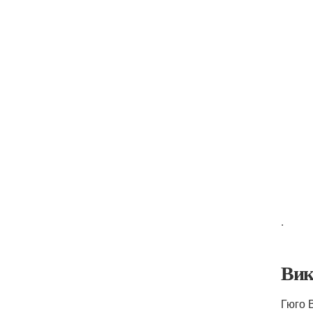
.
Вик
Гюго 