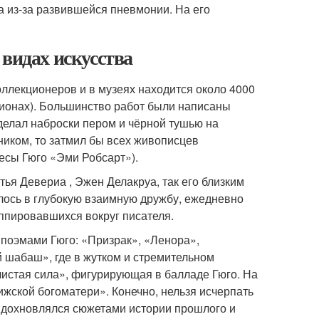
ода из-за развившейся пневмонии. На его
 видах искусства
коллекционеров и в музеях находится около 4000
кционах). Большинство работ были написаны
 делал наброски пером и чёрной тушью на
ником, то затмил бы всех живописцев
есы Гюго «Эми Робсарт»).
ья Девериа , Эжен Делакруа, так его близким
лось в глубокую взаимную дружбу, ежедневно
уппировавшихся вокруг писателя.
 поэмами Гюго: «Призрак», «Ленора»,
 шабаш», где в жутком и стремительном
чистая сила», фигурирующая в балладе Гюго. На
ской богоматери». Конечно, нельзя исчерпать
дохновлялся сюжетами истории прошлого и