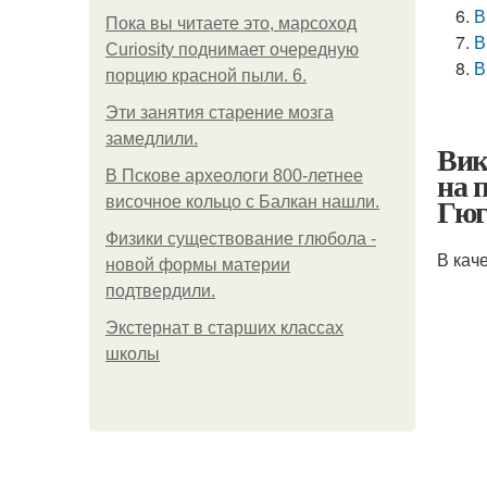
В
Пока вы читаете это, марсоход
В
Curiosity поднимает очередную
В
порцию красной пыли. 6.
Эти занятия старение мозга
замедлили.
Вик
на 
В Пскове археологи 800-летнее
Гюг
височное кольцо с Балкан нашли.
Физики существование глюбола -
В кач
новой формы материи
подтвердили.
Экстернат в старших классах
школы