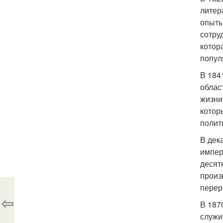
литер
опыты
сотру
котор
попул
В 184
облас
жизни
котор
полит
В дек
импер
десят
произ
перер
⇦
В 187
служи