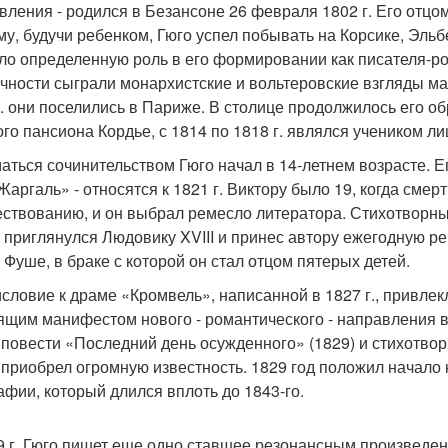
вления - родился в Безансоне 26 февраля 1802 г. Его от
му, будучи ребенком, Гюго успел побывать на Корсике, Эльб
ло определенную роль в его формировании как писателя-р
ичности сыграли монархистские и вольтеровские взгляды ма
г. они поселились в Париже. В столице продолжилось его об
ого пансиона Кордье, с 1814 по 1818 г. являлся учеником л
аться сочинительством Гюго начал в 14-летнем возрасте. 
Жаргаль» - относятся к 1821 г. Виктору было 19, когда смер
ествованию, и он выбрал ремесло литератора. Стихотворн
) приглянулся Людовику XVIII и принес автору ежегодную ре
 Фуше, в браке с которой он стал отцом пятерых детей.
словие к драме «Кромвель», написанной в 1827 г., привлек
ящим манифестом нового - романтического - направления в
 повести «Последний день осужденного» (1829) и стихотво
 приобрел огромную известность. 1829 год положил начало 
афии, который длился вплоть до 1843-го.
9 г. Гюго пишет еще одно ставшее резонансным произведени