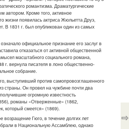
ратического романтизма. Драматургические
м автором. Кроме того, активное
го жизни появилась актриса Жюльетта Друэ,
т. В 1831 г. был опубликован один из самых
о означало официальное признание его заслуг в
заставила отказаться от активной общественной
замысел масштабного социального романа,
8 г. вернула писателя в лоно общественно-
нальное собрание.
Гюго, выступивший против самопровозглашенного
з страны. Он провел на чужбине почти два
ы получившие огромную известность
1856), романы «Отверженные» (1862,
, который смеется» (1869).
⇨
е возращение Гюго, в течение долгих лет
избрали в Национальную Ассамблею, однако