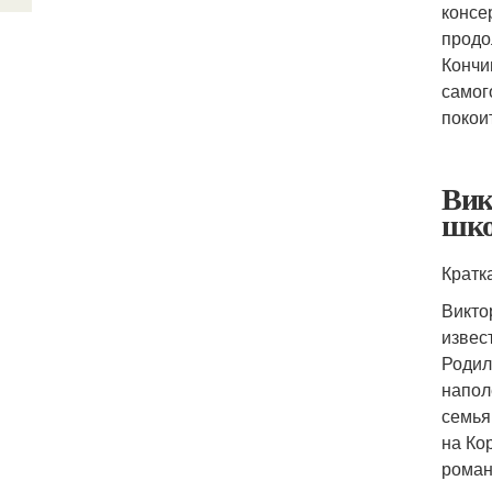
консе
продо
Кончи
самог
покои
Вик
шко
Кратк
Викто
извес
Родил
напол
семья
на Ко
роман