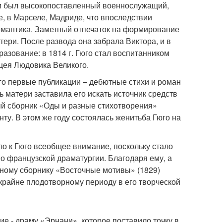
цом был высокопоставленный военнослужащий,
е, в Марселе, Мадриде, что впоследствии
омантика. Заметный отпечаток на формирование
тери. После развода она забрала Виктора, и в
разование: в 1814 г. Гюго стал воспитанником
ицея Людовика Великого.
Его первые публикации – дебютные стихи и роман
ть матери заставила его искать источник средств
ый сборник «Оды и разные стихотворения»
нту. В этом же году состоялась женитьба Гюго на
ло к Гюго всеобщее внимание, поскольку стало
о французской драматургии. Благодаря ему, а
рному сборнику «Восточные мотивы» (1829)
крайне плодотворному периоду в его творческой
е - драму «Эрнани», которое поставило точку в