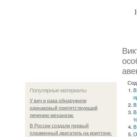
Вик
осо
аве
Сод
В
Популярные материалы
п
У вич и рака обнаружили
В
одинаковый препятствующий
В
лечению механизм.
т
В России создали первый
В
плазменный двигатель на криптоне.
О