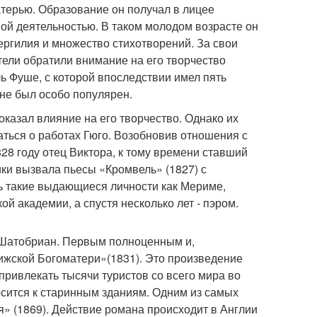
атерью. Образование он получал в лицее
ной деятельностью. В таком молодом возрасте он
ргилия и множество стихотворений. За свои
ели обратили внимание на его творчество
ь Фуше, с которой впоследствии имел пять
 не был особо популярен.
казал влияние на его творчество. Однако их
аться о работах Гюго. Возобновив отношения с
828 году отец Виктора, к тому времени ставший
ки вызвала пьесы «Кромвель» (1827) с
ь такие выдающиеся личности как Мериме,
й академии, а спустя несколько лет - пэром.
 Шатобриан. Первым полноценным и,
жской Богоматери»(1831). Это произведение
привлекать тысячи туристов со всего мира во
осится к старинным зданиям. Одним из самых
» (1869). Действие романа происходит в Англии