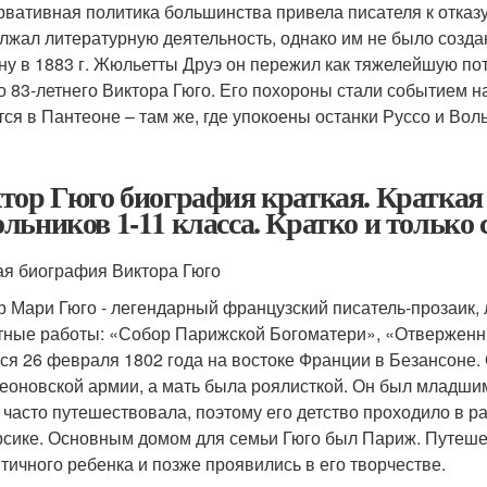
рвативная политика большинства привела писателя к отказу 
лжал литературную деятельность, однако им не было создан
ну в 1883 г. Жюльетты Друэ он пережил как тяжелейшую потер
о 83-летнего Виктора Гюго. Его похороны стали событием н
тся в Пантеоне – там же, где упокоены останки Руссо и Воль
тор Гюго биография краткая. Краткая
льников 1-11 класса. Кратко и только 
ая биография Виктора Гюго
р Мари Гюго - легендарный французский писатель-прозаик,
тные работы: «Собор Парижской Богоматери», «Отверженны
ся 26 февраля 1802 года на востоке Франции в Безансоне.
еоновской армии, а мать была роялисткой. Он был младшим 
 часто путешествовала, поэтому его детство проходило в р
рсике. Основным домом для семьи Гюго был Париж. Путеше
тичного ребенка и позже проявились в его творчестве.