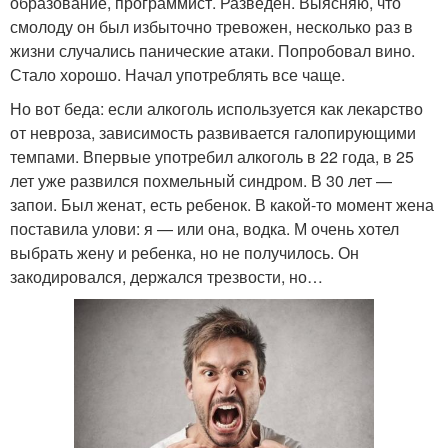
образование, программист. Разведен. Выясняю, что
смолоду он был избыточно тревожен, несколько раз в
жизни случались панические атаки. Попробовал вино.
Стало хорошо. Начал употреблять все чаще.
Но вот беда: если алкоголь используется как лекарство
от невроза, зависимость развивается галопирующими
темпами. Впервые употребил алкоголь в 22 года, в 25
лет уже развился похмельный синдром. В 30 лет —
запои. Был женат, есть ребенок. В какой-то момент жена
поставила улови: я — или она, водка. М очень хотел
выбрать жену и ребенка, но не получилось. Он
закодировался, держался трезвости, но…