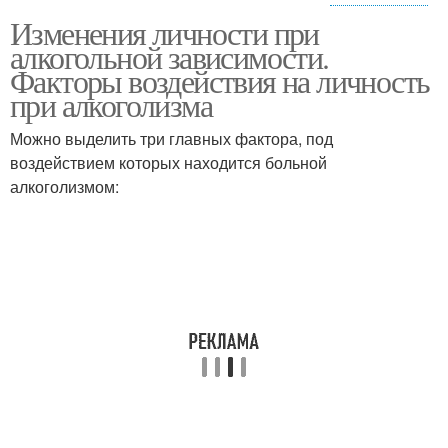
Изменения личности при
Алкогольная
Алкогольный психоз
алкогольной зависимости.
деградация
Факторы воздействия на личность
при алкоголизма
Можно выделить три главных фактора, под
воздействием которых находится больной
алкоголизмом: