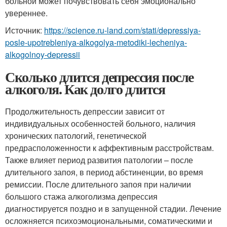
больной может почувствовать себя эмоционально
увереннее.
Источник:
https://science.ru-land.com/stati/depressiya-
posle-upotrebleniya-alkogolya-metodiki-lecheniya-
alkogolnoy-depressii
Сколько длится депрессия после
алкоголя. Как долго длится
Продолжительность депрессии зависит от
индивидуальных особенностей больного, наличия
хронических патологий, генетической
предрасположенности к аффективным расстройствам.
Также влияет период развития патологии – после
длительного запоя, в период абстиненции, во время
ремиссии. После длительного запоя при наличии
большого стажа алкоголизма депрессия
диагностируется поздно и в запущенной стадии. Лечение
осложняется психоэмоциональными, соматическими и