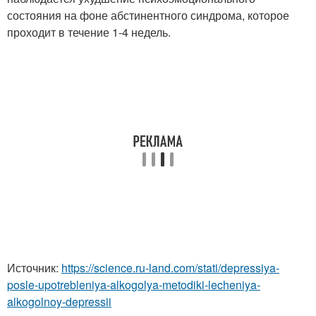
состояния на фоне абстинентного синдрома, которое
проходит в течение 1-4 недель.
Источник:
https://science.ru-land.com/stati/depressiya-
posle-upotrebleniya-alkogolya-metodiki-lecheniya-
alkogolnoy-depressii