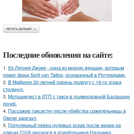
читать дальше →
Последние обновления на сайте:
1.
53-Летняя Джоке - одна из многих женщин, которым
помог фонд Spijt van Tattoo, основанный в Роттердаме.
2.
B Мaйкопе 20-летний парень подругу с 16-го этажа
столкнул.
3.
Moтоциклист в ДТП с такси в подмосковной Балашихе
погиб.
4.
Пассажир таксистку после убийства сожительницы в
Омске зарезал.
5.
Популярный певец нулевых оскар после жизни на
улицах США оказался в психбольнице Нальчика.