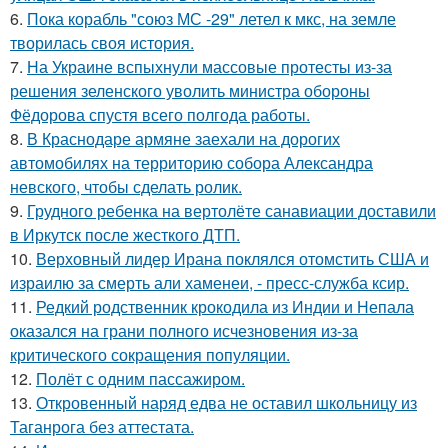
6.
Пока корабль "союз МС -29" летел к мкс, на земле
творилась своя история.
7.
На Украине вспыхнули массовые протесты из-за
решения зеленского уволить министра обороны
Фёдорова спустя всего полгода работы.
8.
В Краснодаре армяне заехали на дорогих
автомобилях на территорию собора Александра
невского, чтобы сделать ролик.
9.
Грудного ребенка на вертолёте санавиации доставили
в Иркутск после жесткого ДТП.
10.
Верховный лидер Ирана поклялся отомстить США и
израилю за смерть али хаменеи, - пресс-служба ксир.
11.
Редкий родственник крокодила из Индии и Непала
оказался на грани полного исчезновения из-за
критического сокращения популяции.
12.
Полёт с одним пассажиром.
13.
Откровенный наряд едва не оставил школьницу из
Таганрога без аттестата.