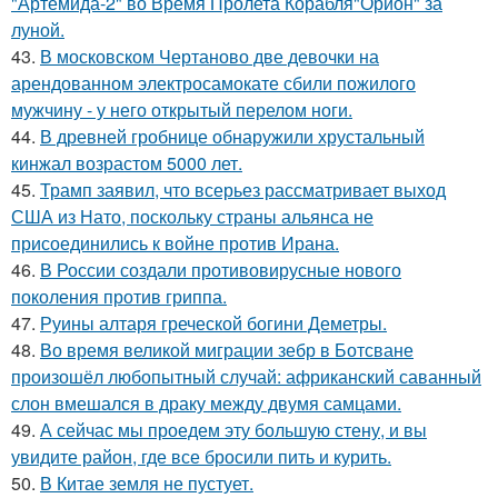
"Артемида-2" во Время Пролета Корабля"Орион" за
луной.
43.
В московском Чертаново две девочки на
арендованном электросамокате сбили пожилого
мужчину - у него открытый перелом ноги.
44.
В древней гробнице обнаружили хрустальный
кинжал возрастом 5000 лет.
45.
Трамп заявил, что всерьез рассматривает выход
США из Нато, поскольку страны альянса не
присоединились к войне против Ирана.
46.
В России создали противовирусные нового
поколения против гриппа.
47.
Руины алтаря греческой богини Деметры.
48.
Во время великой миграции зебр в Ботсване
произошёл любопытный случай: африканский саванный
слон вмешался в драку между двумя самцами.
49.
А сейчас мы проедем эту большую стену, и вы
увидите район, где все бросили пить и курить.
50.
В Китае земля не пустует.