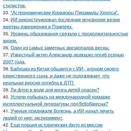
стилистов.
33.
"Астрономические Коридоры Пирамиды Хеопса".
34.
ИИ реконструировал последние мгновения жизни
жертвы извержения в Помпеях.
35.
Уровень образования связали с продолжительностью
жизни.
36.
Один из самых заметных звездопадов весны.
37.
Известный актер Александр дедюшко погиб осенью
2007 года.
38.
Бабушка из Китая общается с ИИ - клоном своего
единственного сына, и даже не подозревает, что
реальная версия погибла в ДТП.
39.
Ли фтор в воде для мозга детей опасен?
40.
Успели побывать на международной ярмарке
интеллектуальной литературы non/fictioNвесна?
41.
Ученые придумали болезнь, а ИИ начал лечить
людей от нее: эксперимент.
42.
Еще порция исторических фото из миссии