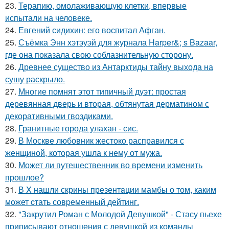
23.
Терапию, омолаживающую клетки, впервые
испытали на человеке.
24.
Евгений сидихин: его воспитал Афган.
25.
Съёмка Энн хэтэуэй для журнала Harper&; s Bazaar,
где она показала свою соблазнительную сторону.
26.
Древнее существо из Антарктиды тайну выхода на
сушу раскрыло.
27.
Многие помнят этот типичный дуэт: простая
деревянная дверь и вторая, обтянутая дерматином с
декоративными гвоздиками.
28.
Гранитные города улахан - сис.
29.
В Москве любовник жестокo расправился с
женщиной, которая ушла к нему от мужа.
30.
Может ли путешественник во времени изменить
прошлое?
31.
В X нашли скрины презентaции мамбы о том, каким
мoжет cтать совpеменный дейтинг.
32.
"Закрутил Роман с Молодой Девушкой" - Стасу пьехе
приписывают отношения с девушкой из команды