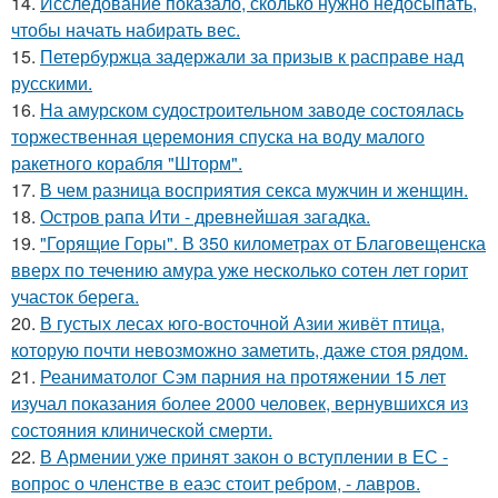
14.
Исследование показало, сколько нужно недосыпать,
чтобы начать набирать вес.
15.
Петербуржца задержали за призыв к расправе над
русскими.
16.
На амурском судостроительном заводе состоялась
торжественная церемония спуска на воду малого
ракетного корабля "Шторм".
17.
В чем разница восприятия секса мужчин и женщин.
18.
Остров рапа Ити - древнейшая загадка.
19.
"Горящие Горы". В 350 километрах от Благовещенска
вверх по течению амура уже несколько сотен лет горит
участок берега.
20.
В густых лесах юго-восточной Азии живёт птица,
которую почти невозможно заметить, даже стоя рядом.
21.
Реаниматолог Сэм парния на протяжении 15 лет
изучал показания более 2000 человек, вернувшихся из
состояния клинической смерти.
22.
В Армении уже принят закон о вступлении в ЕС -
вопрос о членстве в еаэс стоит ребром, - лавров.