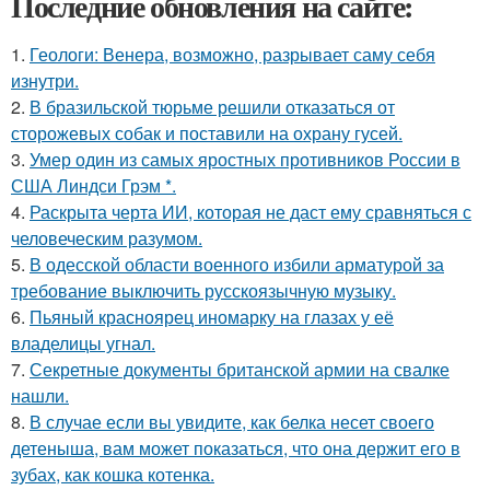
Последние обновления на сайте:
1.
Геологи: Венера, возможно, разрывает саму себя
изнутри.
2.
В бразильской тюрьме решили отказаться от
сторожевых собак и поставили на охрану гусей.
3.
Умер один из самых яростных противников России в
США Линдси Грэм *.
4.
Раскрыта черта ИИ, которая не даст ему сравняться с
человеческим разумом.
5.
В одесской области военного избили арматурой за
требование выключить русскоязычную музыку.
6.
Пьяный красноярец иномарку на глазах у её
владелицы угнал.
7.
Секретные документы британской армии на свалке
нашли.
8.
В случае если вы увидите, как белка несет своего
детеныша, вам может показаться, что она держит его в
зубах, как кошка котенка.