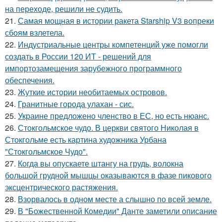
на переходе, решили не судить.
21.
Самая мощная в истории ракета Starship V3 вопреки
сбоям взлетела.
22.
Индустриальные центры компетенций уже помогли
создать в России 120 ИТ - решений для
импортозамещения зарубежного программного
обеспечения.
23.
Жуткие истории необитаемых островов.
24.
Гранитные города улахан - сис.
25.
Украине предложено членство в ЕС, но есть нюанс.
26.
Стокгольмское чудо. В церкви святого Николая в
Стокгольме есть картина художника Урбана
"Стокгольмское Чудо".
27.
Когда вы опускаете штангу на грудь, волокна
большой грудной мышцы оказываются в фазе пикового
эксцентрического растяжения.
28.
Взорвалось в одном месте а слышно по всей земле.
29.
В "Божественной Комедии" Данте заметили описание