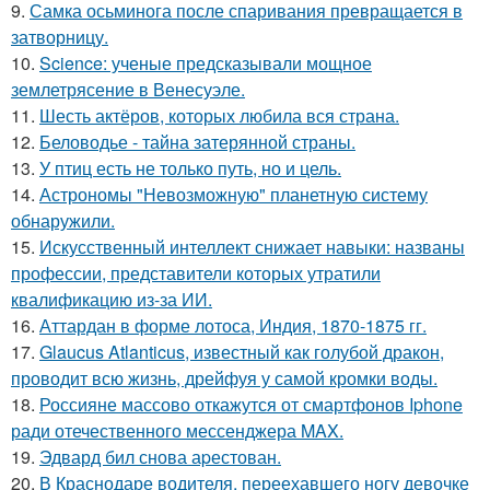
9.
Самка осьминога после спаривания превращается в
затворницу.
10.
Science: ученые предсказывали мощное
землетрясение в Венесуэле.
11.
Шесть актёров, которых любила вся страна.
12.
Беловодье - тайна затерянной страны.
13.
У птиц есть не только путь, но и цель.
14.
Астрономы "Невозможную" планетную систему
обнаружили.
15.
Искусственный интеллект снижает навыки: названы
профессии, представители которых утратили
квалификацию из-за ИИ.
16.
Аттардан в форме лотоса, Индия, 1870-1875 гг.
17.
Glaucus Atlanticus, известный как голубой дракон,
проводит всю жизнь, дрейфуя у самой кромки воды.
18.
Россияне массово откажутся от смартфонов Iphone
ради отечественного мессенджера MAX.
19.
Эдвард бил снова аpестован.
20.
В Краснодаре водителя, переехавшего ногу девочке