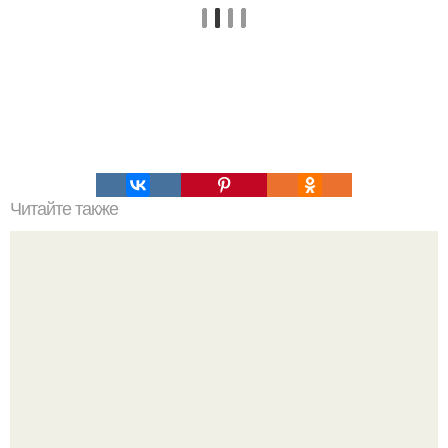
Читайте также
Мифические птицы. В мифологии разных стран большое
место занимают образы птиц.