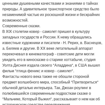
ценными душевными качествами и знаниями о тайнах
природы. А удивительное транспортное средство было
незаменимой частью их роскошной жизни и бескрайних
возможностей.
Современные сказки.
В XIX столетии ковер - самолет пришел в культуру
западных государств и России. К нему обращались
известные художники и писатели - Н. Рерих, в. Васнецов,
а. Беляев и другие. В XX веке летательный аппарат
перекочевал в кинематограф - советские дети могли
увидеть его в киносказке о старике хоттабыче, студия
Уолта Диснея издала своего "Аладдина", в США вышел
фильм "птица феникс и ковер - самолет".
Фантасты нового века также не обошли стороной
предмет волшебного мира, способный "Притвориться"
обычной деталью интерьера. Так, Джоан роулинг в
полюбившейся современным подросткам сказке о
"Мальчике, Который Выжил", рассказывает о нем как об
историческом средстве передвижения.