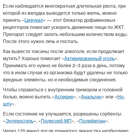
Если наблюдается многократная длительная рвота, при
которой из желудка выводится только желчь, можно
принять «
Церукал
» — этот блокатор дофаминовых
рецепторов помогает ускорить движение пищи по ЖКТ.
Препарат следует запить небольшим количеством воды.
После этого нужно лечь и поспать.
Как вывести токсины после алкоголя, если продолжает
мутить? Хорошо помогает «
Активированный уголь
».
Принимать его нужно не более 2–3 раза в день, потому
что в ином случае из организма будут удалены не только
вредные элементы, но и необходимые соединения.
Чтобы справиться с внутренним тремором и головной
болью, можно выпить «
Аспирин
», «
Анальгин
» или «
Но-
шпу
».
Если состояние не улучшается, разрешены сорбенты:
«
Энтеросгель
», «
Полисорб-МП
», «
Полифепан
».
Через 120 минут после принятого лекарства необходимо